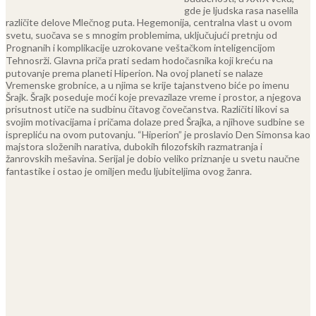
gde je ljudska rasa naselila
različite delove Mlečnog puta. Hegemonija, centralna vlast u ovom
svetu, suočava se s mnogim problemima, uključujući pretnju od
Prognanih i komplikacije uzrokovane veštačkom inteligencijom
Tehnosrži.
Glavna priča prati sedam hodočasnika koji kreću na
putovanje prema planeti Hiperion. Na ovoj planeti se nalaze
Vremenske grobnice, a u njima se krije tajanstveno biće po imenu
Šrajk. Šrajk poseduje moći koje prevazilaze vreme i prostor, a njegova
prisutnost utiče na sudbinu čitavog čovečanstva. Različiti likovi sa
svojim motivacijama i pričama dolaze pred Šrajka, a njihove sudbine se
isprepliću na ovom putovanju.
“Hiperion” je proslavio Den Simonsa kao
majstora složenih narativa, dubokih filozofskih razmatranja i
žanrovskih mešavina. Serijal je dobio veliko priznanje u svetu naučne
fantastike i ostao je omiljen među ljubiteljima ovog žanra.