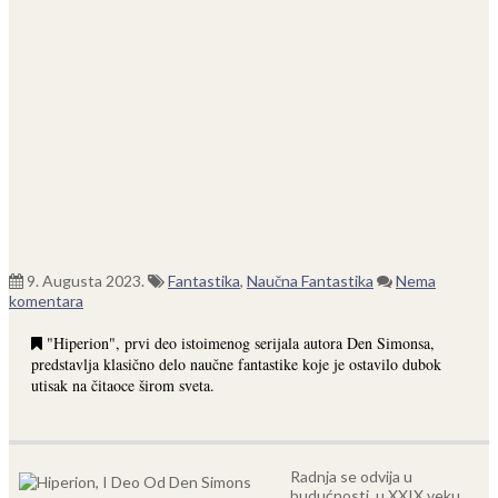
9. Augusta 2023.
Fantastika
,
Naučna Fantastika
Nema
komentara
"Hiperion", prvi deo istoimenog serijala autora Den Simonsa,
predstavlja klasično delo naučne fantastike koje je ostavilo dubok
utisak na čitaoce širom sveta.
Radnja se odvija u
budućnosti, u XXIX veku,