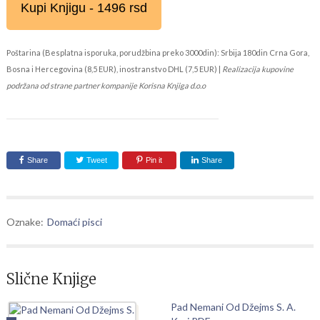
Kupi Knjigu - 1496 rsd
Poštarina (Besplatna isporuka, porudžbina preko 3000din): Srbija 180din Crna Gora,
Bosna i Hercegovina (8,5 EUR), inostranstvo DHL (7,5 EUR) |
Realizacija kupovine
podržana od strane partner kompanije Korisna Knjiga d.o.o
Share
Tweet
Pin it
Share
Oznake:
Domaći pisci
Slične Knjige
Pad Nemani Od Džejms S. A.