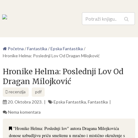
Pretraga
Početna
/
Fantastika
/
Epska Fantastika
/
Hronike Helma: Poslednji Lov Od Dragan Milojković
Hronike Helma: Poslednji Lov Od
Dragan Milojković
recenzija
pdf
20. Oktobra 2023.
Epska Fantastika
,
Fantastika
Nema komentara
"Hronike Helma: Poslednji lov" autora Dragana Milojkovića
donose uzbudljivu priču smeštenu u mračno i mistično okruženje s