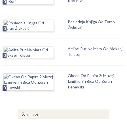
Kori PDF
0
Poslednja Knjiga Od Zoran
Živković
0
Aelita: Put Na Mars Od Aleksej
Tolstoj
0
Okean Od Papira 2: Muzej
Izmišljenih Bića Od Zoran
Penevski
0
žanrovi