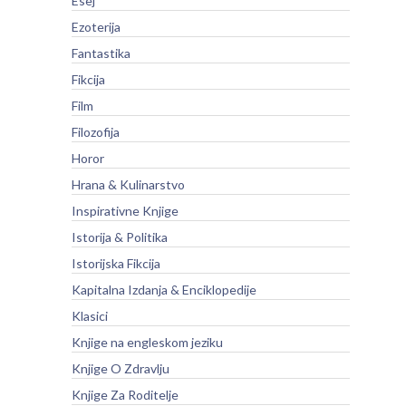
Esej
Ezoterija
Fantastika
Fikcija
Film
Filozofija
Horor
Hrana & Kulinarstvo
Inspirativne Knjige
Istorija & Politika
Istorijska Fikcija
Kapitalna Izdanja & Enciklopedije
Klasici
Knjige na engleskom jeziku
Knjige O Zdravlju
Knjige Za Roditelje