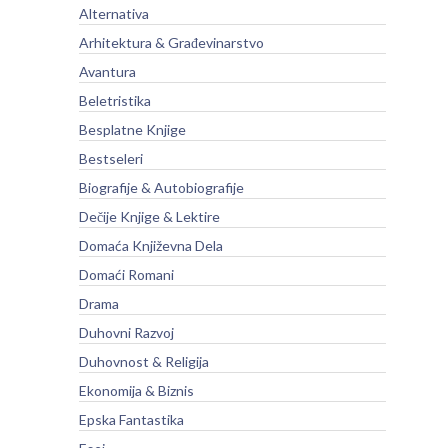
Alternativa
Arhitektura & Građevinarstvo
Avantura
Beletristika
Besplatne Knjige
Bestseleri
Biografije & Autobiografije
Dečije Knjige & Lektire
Domaća Književna Dela
Domaći Romani
Drama
Duhovni Razvoj
Duhovnost & Religija
Ekonomija & Biznis
Epska Fantastika