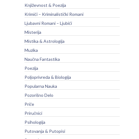
Književnost & Poezija
Krimići – Kriminalistički Romani
Ljubavni Romani – Ljubići
Misterija
Mistika & Astrologija
Muzika
Naučna Fantastika
Poezija
Poljoprivreda & Biologija
Popularna Nauka
Pozorišno Delo
Priče
Priručnici
Psihologija
Putovanja & Putopisi