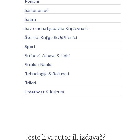
Romani
Samopomoć
Satira
Savremena Ljubavna Književnost
Školske Knjige & Udžbenici
Sport
Stripovi, Zabava & Hobi
Struka i Nauka
Tehnologija & Računari
Trileri
Umetnost & Kultura
Jeste li vi autor ili izdavač?