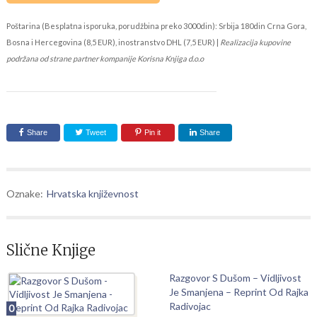
Poštarina (Besplatna isporuka, porudžbina preko 3000din): Srbija 180din Crna Gora,
Bosna i Hercegovina (8,5 EUR), inostranstvo DHL (7,5 EUR) |
Realizacija kupovine
podržana od strane partner kompanije Korisna Knjiga d.o.o
Share
Tweet
Pin it
Share
Oznake:
Hrvatska književnost
Slične Knjige
Razgovor S Dušom – Vidljivost
Je Smanjena – Reprint Od Rajka
Radivojac
0