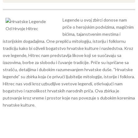
Legende u ovoj zbirci donose nam
priče o herojskim podvizima, magičnim
bićima, tajanstvenim mestima i
istorijskim događajima. One prepliću mitologiju, istoriju i folklornu
tradiciju kako bi oživeli bogatstvo hrvatske kulture i nasledstva.
Kroz
ove legende, Hitrec nam predstavlja likove koji se suočavaju sa
izazovima, borbe za slobodu i čuvanje tradicije. Priče su ispričane sa
strašću, detaljima i dubokim razumevanjem hrvatske duše.
“Hrvatske
legende” su zbirka koja će privući ljubitelje mitologije, istorije i folklora.
Hitrec nas vodi kroz uzbudljive svetove legendi, otkrivajući nam
bogatstvo i raznolikost hrvatskih narodnih priča. Ova zbirka je
putovanje kroz vreme i prostor koje nas povezuje s dubokim korenima
hrvatske kulture.