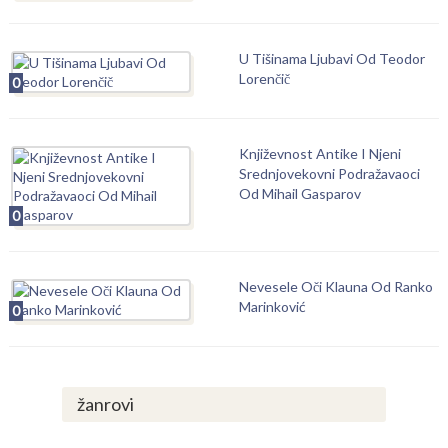
U Tišinama Ljubavi Od Teodor
Lorenčič
0
Književnost Antike I Njeni
Srednjovekovni Podražavaoci
Od Mihail Gasparov
0
Nevesele Oči Klauna Od Ranko
Marinković
0
žanrovi