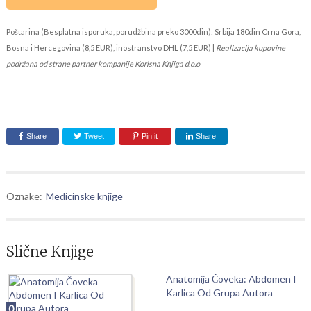
Poštarina (Besplatna isporuka, porudžbina preko 3000din): Srbija 180din Crna Gora,
Bosna i Hercegovina (8,5 EUR), inostranstvo DHL (7,5 EUR) |
Realizacija kupovine
podržana od strane partner kompanije Korisna Knjiga d.o.o
Share
Tweet
Pin it
Share
Oznake:
Medicinske knjige
Slične Knjige
Anatomija Čoveka: Abdomen I
Karlica Od Grupa Autora
0