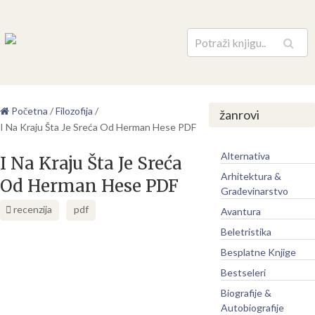
Pretraga
Početna
/
Filozofija
/
žanrovi
I Na Kraju Šta Je Sreća Od Herman Hese PDF
Alternativa
I Na Kraju Šta Je Sreća
Arhitektura &
Od Herman Hese PDF
Građevinarstvo
recenzija
pdf
Avantura
Beletristika
Besplatne Knjige
Bestseleri
Biografije &
Autobiografije