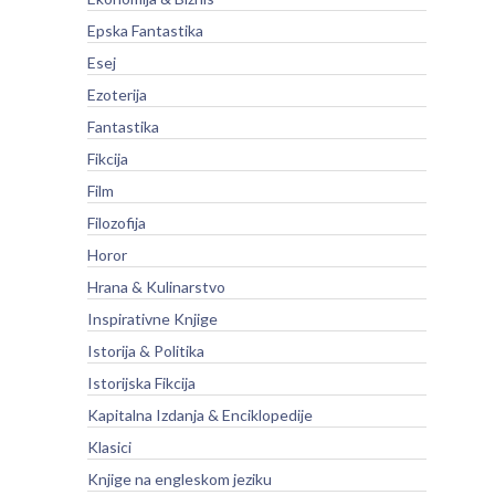
Epska Fantastika
Esej
Ezoterija
Fantastika
Fikcija
Film
Filozofija
Horor
Hrana & Kulinarstvo
Inspirativne Knjige
Istorija & Politika
Istorijska Fikcija
Kapitalna Izdanja & Enciklopedije
Klasici
Knjige na engleskom jeziku