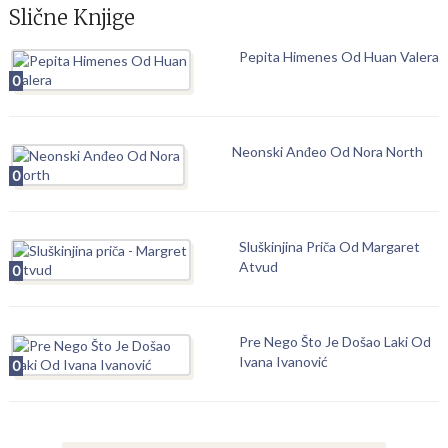
Slične Knjige
Pepita Himenes Od Huan Valera
0
Neonski Anđeo Od Nora North
0
Sluškinjina Priča Od Margaret
Atvud
0
Pre Nego Što Je Došao Laki Od
Ivana Ivanović
0