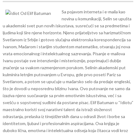
Sa pojavom interneta i e-maila kao
novina u komunikaciji, Selin se upušta
u akademski svet pun novih iskustava, susrećući se sa predmetima i
ljudima koji šire njene horizonte. Njeno prijateljstvo sa harizmatičnom
Svetlanom iz Srbije i gotovo slučajna elektronska korespondencija sa
Ivanom, Mađarom i starijim studentom matematike, otvaraju joj nova
vrata emocionalnog i intelektualnog sazrevanja.
Pisanje e-mailova
Ivanu postaje sve intenzivnije i misterioznije, poprimajući dublje
značenje sa svakom razmenjenom porukom. Selinin akademski put
kulminira letnjim putovanjem u Evropu, gde prvo poseti Pariz sa
Svetlanom, a potom se upućuje u mađarsko selo da predaje engleski,
što je dovodi u neposrednu blizinu Ivana. Ovo putovanje ne samo da
izaziva njeno suočavanje sa prvim emotivnim iskustvima, već i sa
svešću o sopstvenoj sudbini da postane pisac.
Elif Batuman u “Idiotu”
maestralno koristi svoj narativni talent da istraži složenost
odrastanja, prelaska iz tinejdžerskih dana u odrasli život i borbe sa
identitetom, ljubavi i profesionalnim aspiracijama. Ova knjiga je
duboko lična, emotivna i intelektualna odiseja koja čitaoca vodi kroz