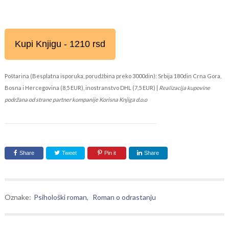
Kupi Knjigu - 1210 rsd
Poštarina (Besplatna isporuka, porudžbina preko 3000din): Srbija 180din Crna Gora,
Bosna i Hercegovina (8,5 EUR), inostranstvo DHL (7,5 EUR) |
Realizacija kupovine
podržana od strane partner kompanije Korisna Knjiga d.o.o
Share
Tweet
Pin it
Share
Oznake:
Psihološki roman
,
Roman o odrastanju