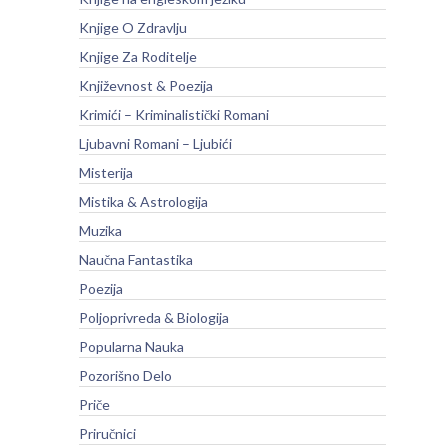
Knjige O Zdravlju
Knjige Za Roditelje
Književnost & Poezija
Krimići – Kriminalistički Romani
Ljubavni Romani – Ljubići
Misterija
Mistika & Astrologija
Muzika
Naučna Fantastika
Poezija
Poljoprivreda & Biologija
Popularna Nauka
Pozorišno Delo
Priče
Priručnici