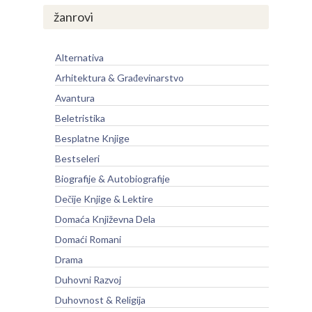
žanrovi
Alternativa
Arhitektura & Građevinarstvo
Avantura
Beletristika
Besplatne Knjige
Bestseleri
Biografije & Autobiografije
Dečije Knjige & Lektire
Domaća Književna Dela
Domaći Romani
Drama
Duhovni Razvoj
Duhovnost & Religija