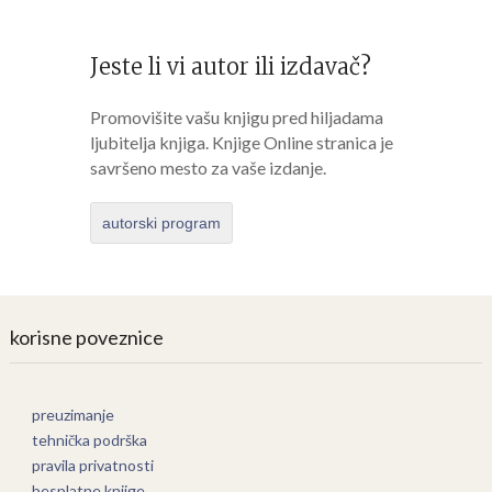
Jeste li vi autor ili izdavač?
Promovišite vašu knjigu pred hiljadama
ljubitelja knjiga. Knjige Online stranica je
savršeno mesto za vaše izdanje.
autorski program
korisne poveznice
preuzimanje
tehnička podrška
pravila privatnosti
besplatne knjige