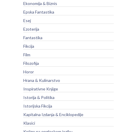
Ekonomija & Biznis
Epska Fantastika
Esej
Ezoterija
Fantastika
Fikcija
Film
Filozofija
Horor
Hrana & Kulinarstvo
Inspirativne Knjige
Istorija & Politika
Istorijska Fikcija
Kapitalna Izdanja & Enciklopedije
Klasici
Knjige na engleskom jeziku