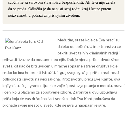
suočila se sa surovom stvarnošću bezposlenosti. Ali Eva nije želela
da se preda. Odlučila je da napusti svoj rodni kraj i krene putem
neizvesnosti u potrazi za pristojnim životom.
Međutim, staze koje će Eva preći su
daleko od običnih. U inostranstvu će
otkriti svet tajnih kriminalnih radnji i
prihvatiti izazov da postane deo njih. Dok je njena priča odvodi širom
sveta, čitalac će biti uvučen u mračne i opasne strane društva koje
retko ko ima hrabrosti istražiti.
“Igraj svoju igru” je priča o hrabrosti,
odlučnosti i životu na ivici zakona. Kroz životnu priču Eve Kante, ova
knjiga istražuje granice ljudske volje i postavlja pitanja o moralu, pravdi
i ceni koju plaćamo za sopstvene izbore.
Zaronite u ovu uzbudljivu
priču koja će vas držati na ivici sedišta, dok Eva Kant pokušava da
pronađe svoje mesto u svetu gde se igraju najopasnije igre.