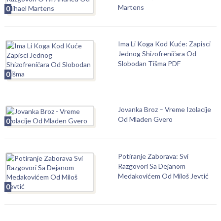
Martens
0
Ima Li Koga Kod Kuće: Zapisci
Jednog Shizofreničara Od
Slobodan Tišma PDF
0
Jovanka Broz – Vreme Izolacije
Od Mladen Gvero
0
Potiranje Zaborava: Svi
Razgovori Sa Dejanom
Medakovićem Od Miloš Jevtić
0