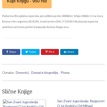
Kupi Knjigu - 950 rsd
Poštarina (Besplatna isporuka, porudžbina preko 3000din): Srbija 180din Crna Gora,
Bosna i Hercegovina (8,5 EUR), inostranstvo DHL (7,5 EUR) |
Realizacija kupovine
podržana od strane partner kompanije Korisna Knjiga d.o.o
Share
Tweet
Pin it
Share
Oznake:
Dnevnici
,
Domaće biografije
,
Pisma
Slične Knjige
San Zvani Jugoslavija: Razgovori
O Ivi Andriću Od Mihael