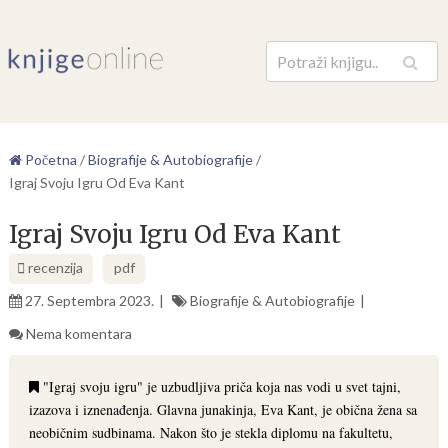
Pretraga
Početna
/
Biografije & Autobiografije
/
Igraj Svoju Igru Od Eva Kant
Igraj Svoju Igru Od Eva Kant
recenzija
pdf
27. Septembra 2023.
Biografije & Autobiografije
Nema komentara
"Igraj svoju igru" je uzbudljiva priča koja nas vodi u svet tajni,
izazova i iznenađenja. Glavna junakinja, Eva Kant, je obična žena sa
neobičnim sudbinama. Nakon što je stekla diplomu na fakultetu,