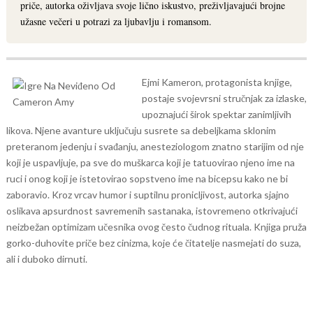
priče, autorka oživljava svoje lično iskustvo, preživljavajući brojne
užasne večeri u potrazi za ljubavlju i romansom.
Ejmi Kameron, protagonista knjige,
postaje svojevrsni stručnjak za izlaske,
upoznajući širok spektar zanimljivih
likova. Njene avanture uključuju susrete sa debeljkama sklonim
preteranom jedenju i svađanju, anesteziologom znatno starijim od nje
koji je uspavljuje, pa sve do muškarca koji je tatuovirao njeno ime na
ruci i onog koji je istetovirao sopstveno ime na bicepsu kako ne bi
zaboravio.
Kroz vrcav humor i suptilnu pronicljivost, autorka sjajno
oslikava apsurdnost savremenih sastanaka, istovremeno otkrivajući
neizbežan optimizam učesnika ovog često čudnog rituala. Knjiga pruža
gorko-duhovite priče bez cinizma, koje će čitatelje nasmejati do suza,
ali i duboko dirnuti.