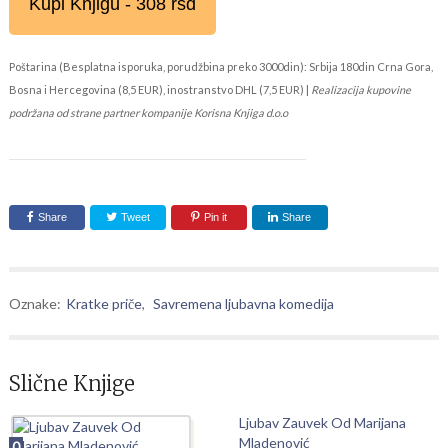
Kupi Knjigu - 308 rsd
Poštarina (Besplatna isporuka, porudžbina preko 3000din): Srbija 180din Crna Gora,
Bosna i Hercegovina (8,5 EUR), inostranstvo DHL (7,5 EUR) |
Realizacija kupovine
podržana od strane partner kompanije Korisna Knjiga d.o.o
Share
Tweet
Pin it
Share
Oznake:
Kratke priče
,
Savremena ljubavna komedija
Slične Knjige
Ljubav Zauvek Od Marijana
Mladenović
0