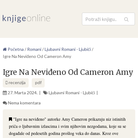
Pretraga
Početna
/
Romani
/
Ljubavni Romani - Ljubići
/
Igre Na Neviđeno Od Cameron Amy
Igre Na Neviđeno Od Cameron Amy
recenzija
pdf
27. Marta 2024.
Ljubavni Romani - Ljubići
Nema komentara
"Igre na neviđeno" autorke Amy Cameron prikazuju niz istinitih
priča o ljubavnim izlascima i svim njihovim nezgodama, koje su se
događale od pedesetih godina prošlog veka do danas. Kroz ove