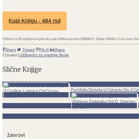
Kupi Knjigu - 484 rsd
Poštarina (Besplatna isporuka, porudžbina preko 3000din): Srbija 180din Crna Gora, Bo
Share
Tweet
Pin it
Share
Oznake:
Udžbenici za srednje škole
Slične Knjige
0
Portfolio Deteta U Uzrastu Do 3 G
žanrovi