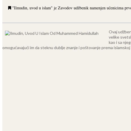
"Ilmudin, uvod u islam" je Zavodov udžbenik namenjen učenicima prvo
Ovaj udžbeni
velike svets
kao i sa nje
omogućavajući im da steknu dublje znanje i poštovanje prema islamskoj tr