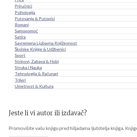
Priručnici
Psihologija
Putovanja & Putopisi
Romani
Samopomoć
Satira
Savremena Ljubavna Književnost
Školske Knjige & Udžbenici
Sport
Stripovi, Zabava & Hobi
Struka i Nauka
Tehnologija & Računari
Trileri
Umetnost & Kultura
Jeste li vi autor ili izdavač?
Promovišite vašu knjigu pred hiljadama ljubitelja knjiga. Knjig