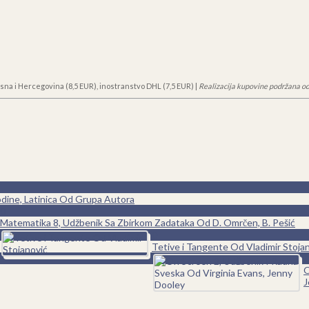
sna i Hercegovina (8,5 EUR), inostranstvo DHL (7,5 EUR) |
Realizacija kupovine podržana od
odine, Latinica Od Grupa Autora
0
Matematika 8, Udžbenik Sa Zbirkom Zadataka Od D. Omrčen, B. Pešić
0
Tetive i Tangente Od Vladimir Stoja
0
O
J