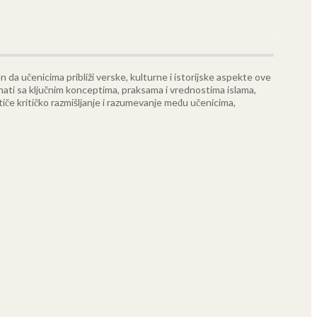
da učenicima približi verske, kulturne i istorijske aspekte ove
poznati sa ključnim konceptima, praksama i vrednostima islama,
tiče kritičko razmišljanje i razumevanje među učenicima,