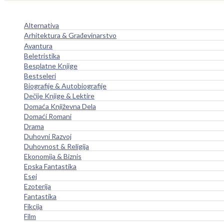
Alternativa
Arhitektura & Građevinarstvo
Avantura
Beletristika
Besplatne Knjige
Bestseleri
Biografije & Autobiografije
Dečije Knjige & Lektire
Domaća Književna Dela
Domaći Romani
Drama
Duhovni Razvoj
Duhovnost & Religija
Ekonomija & Biznis
Epska Fantastika
Esej
Ezoterija
Fantastika
Fikcija
Film