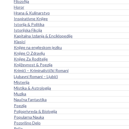
Filozofija
Horor
Hrana & Kulinarstvo
Inspirativne Knjige
Istorija & Politika
Istorijska Fikcija
Kapitalna Izdanja & Enciklopedije
Klasici
Knjige na engleskom jeziku
Knjige O Zdravlju
Knjige Za Roditelje
Književnost & Poezija
Krimići – Kriminalistički Romani
Ljubavni Romani – Ljubići
Misterija
Mistika & Astrologija
Muzika
Naučna Fantastika
Poezija
Poljoprivreda & Biologija
Popularna Nauka
Pozorišno Delo
Priče