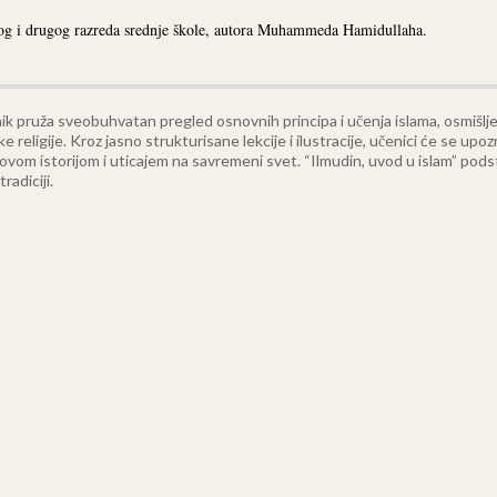
g i drugog razreda srednje škole, autora Muhammeda Hamidullaha.
k pruža sveobuhvatan pregled osnovnih principa i učenja islama, osmišljen 
ke religije. Kroz jasno strukturisane lekcije i ilustracije, učenici će se u
govom istorijom i uticajem na savremeni svet. “Ilmudin, uvod u islam” pods
adiciji.