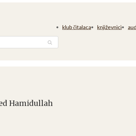
klub čitalaca
književnici
aud
traga
ed Hamidullah