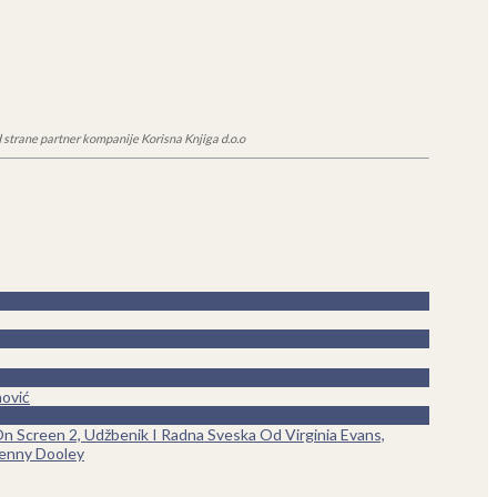
 strane partner kompanije Korisna Knjiga d.o.o
nović
n Screen 2, Udžbenik I Radna Sveska Od Virginia Evans,
enny Dooley