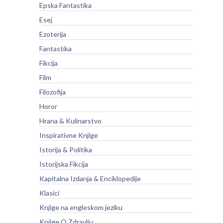
Epska Fantastika
Esej
Ezoterija
Fantastika
Fikcija
Film
Filozofija
Horor
Hrana & Kulinarstvo
Inspirativne Knjige
Istorija & Politika
Istorijska Fikcija
Kapitalna Izdanja & Enciklopedije
Klasici
Knjige na engleskom jeziku
Knjige O Zdravlju