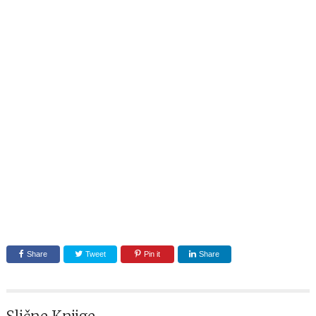
Share
Tweet
Pin it
Share