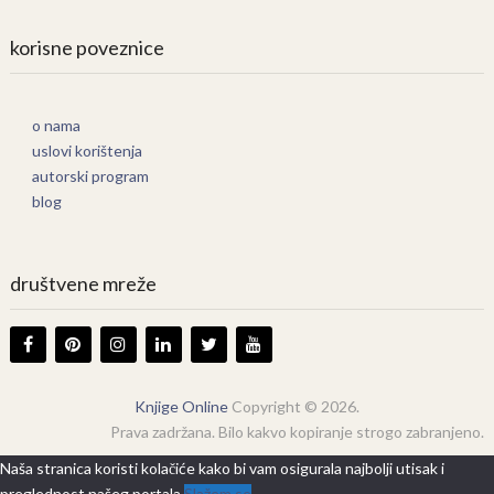
korisne poveznice
o nama
uslovi korištenja
autorski program
blog
društvene mreže
Knjige Online
Copyright © 2026.
Prava zadržana. Bilo kakvo kopiranje strogo zabranjeno.
Naša stranica koristi kolačiće kako bi vam osigurala najbolji utisak i
preglednost našeg portala.
Slažem se