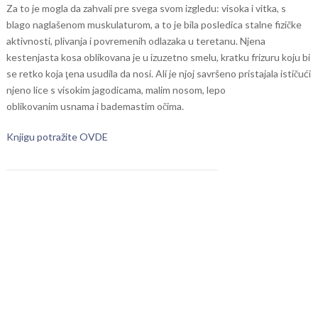
Za to je mogla da zahvali pre svega svom izgledu: visoka i vitka, s
blago naglašenom muskulaturom, a to je bila posledica stalne fizičke
aktivnosti, plivanja i povremenih odlazaka u teretanu. Njena
kestenjasta kosa oblikovana je u izuzetno smelu, kratku frizuru koju bi
se retko koja ţena usudila da nosi. Ali je njoj savršeno pristajala ističući
njeno lice s visokim jagodicama, malim nosom, lepo
oblikovanim usnama i bademastim očima.
Knjigu potražite OVDE