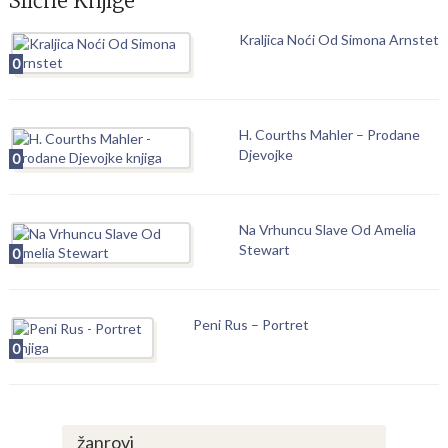
Slične Knjige
Kraljica Noći Od Simona Arnstet
0
H. Courths Mahler – Prodane
Djevojke
0
Na Vrhuncu Slave Od Amelia
Stewart
0
Peni Rus – Portret
0
žanrovi