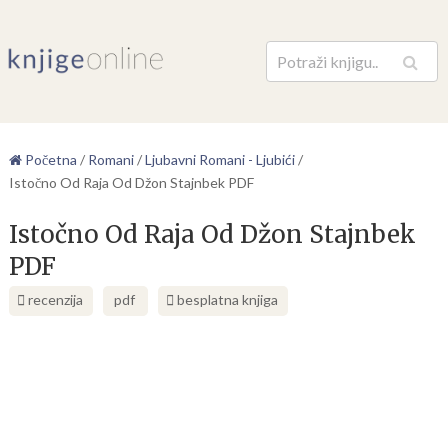
Pretraga
Početna
/
Romani
/
Ljubavni Romani - Ljubići
/
Istočno Od Raja Od Džon Stajnbek PDF
Istočno Od Raja Od Džon Stajnbek
PDF
recenzija
pdf
besplatna knjiga