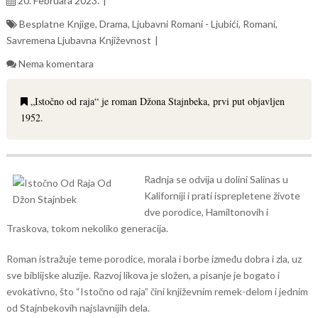
20. Februara 2023.
Besplatne Knjige
,
Drama
,
Ljubavni Romani - Ljubići
,
Romani
,
Savremena Ljubavna Književnost
Nema komentara
„Istočno od raja“ je roman Džona Stajnbeka, prvi put objavljen
1952.
Radnja se odvija u dolini Salinas u
Kaliforniji i prati isprepletene živote
dve porodice, Hamiltonovih i
Traskova, tokom nekoliko generacija.
Roman istražuje teme porodice, morala i borbe između dobra i zla, uz
sve biblijske aluzije. Razvoj likova je složen, a pisanje je bogato i
evokativno, što “Istočno od raja” čini književnim remek-delom i jednim
od Stajnbekovih najslavnijih dela.