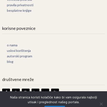
pravila privatnosti
besplatne knjige
korisne poveznice
o nama
uslovi korištenja
autorski program
blog
društvene mreže
Naša stranica koristi kolačiće kako bi vam osigurala najbolji
utisak i preglednost našeg portala.
Knjige Online
Copyright © 2026.