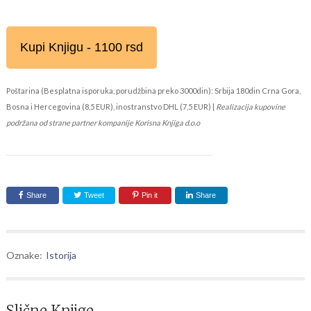
Kupi Knjigu - 1100 rsd
Poštarina (Besplatna isporuka, porudžbina preko 3000din): Srbija 180din Crna Gora,
Bosna i Hercegovina (8,5 EUR), inostranstvo DHL (7,5 EUR) |
Realizacija kupovine
podržana od strane partner kompanije Korisna Knjiga d.o.o
Share
Tweet
Pin it
Share
Oznake:
Istorija
Slične Knjige