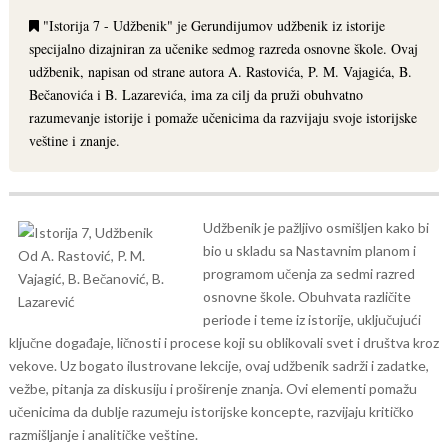
"Istorija 7 - Udžbenik" je Gerundijumov udžbenik iz istorije
specijalno dizajniran za učenike sedmog razreda osnovne škole. Ovaj
udžbenik, napisan od strane autora A. Rastovića, P. M. Vajagića, B.
Bečanovića i B. Lazarevića, ima za cilj da pruži obuhvatno
razumevanje istorije i pomaže učenicima da razvijaju svoje istorijske
veštine i znanje.
Udžbenik je pažljivo osmišljen kako bi
bio u skladu sa Nastavnim planom i
programom učenja za sedmi razred
osnovne škole. Obuhvata različite
periode i teme iz istorije, uključujući
ključne događaje, ličnosti i procese koji su oblikovali svet i društva kroz
vekove.
Uz bogato ilustrovane lekcije, ovaj udžbenik sadrži i zadatke,
vežbe, pitanja za diskusiju i proširenje znanja. Ovi elementi pomažu
učenicima da dublje razumeju istorijske koncepte, razvijaju kritičko
razmišljanje i analitičke veštine.