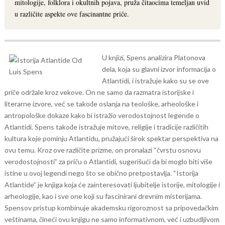
mitologije, folklora i okultnih pojava, pruža čitaocima temeljan uvid
u različite aspekte ove fascinantne priče.
U knjizi, Spens analizira Platonova
dela, koja su glavni izvor informacija o
Atlantidi, i istražuje kako su se ove
priče održale kroz vekove. On ne samo da razmatra istorijske i
literarne izvore, već se takođe oslanja na teološke, arheološke i
antropološke dokaze kako bi istražio verodostojnost legende o
Atlantidi.
Spens takođe istražuje mitove, religije i tradicije različitih
kultura koje pominju Atlantidu, pružajući širok spektar perspektiva na
ovu temu. Kroz ove različite prizme, on pronalazi “čvrstu osnovu
verodostojnosti” za priču o Atlantidi, sugerišući da bi moglo biti više
istine u ovoj legendi nego što se obično pretpostavlja.
“Istorija
Atlantide” je knjiga koja će zainteresovati ljubitelje istorije, mitologije i
arheologije, kao i sve one koji su fascinirani drevnim misterijama.
Spensov pristup kombinuje akademsku rigoroznost sa pripovedačkim
veštinama, čineći ovu knjigu ne samo informativnom, već i uzbudljivom