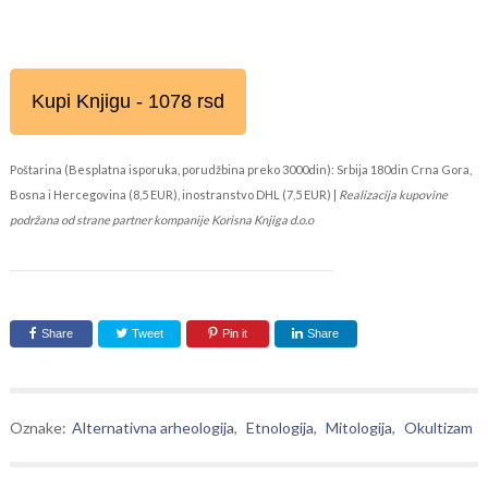
Kupi Knjigu - 1078 rsd
Poštarina (Besplatna isporuka, porudžbina preko 3000din): Srbija 180din Crna Gora,
Bosna i Hercegovina (8,5 EUR), inostranstvo DHL (7,5 EUR) |
Realizacija kupovine
podržana od strane partner kompanije Korisna Knjiga d.o.o
Share
Tweet
Pin it
Share
Oznake:
Alternativna arheologija
,
Etnologija
,
Mitologija
,
Okultizam