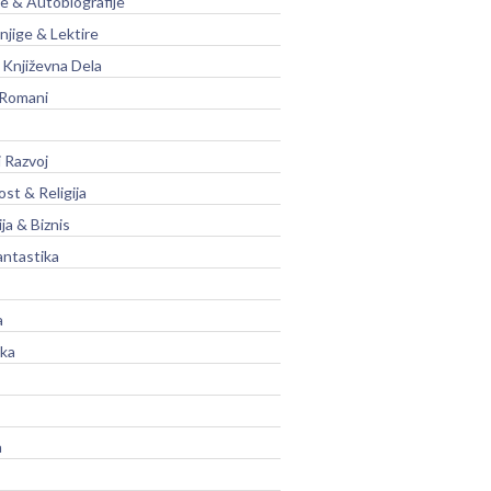
je & Autobiografije
njige & Lektire
Književna Dela
 Romani
 Razvoj
st & Religija
ja & Biznis
antastika
a
ika
a