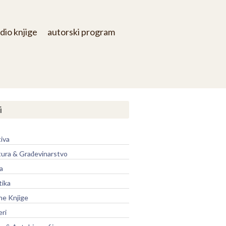
dio knjige
autorski program
i
iva
tura & Građevinarstvo
a
tika
ne Knjige
eri