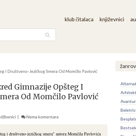
klub čitalaca
književnici
au
aga
/
žanrov
šteg I Društveno-Jezičkog Smera Od Momčilo Pavlović
Alternat
azred Gimnazije Opšteg I
Arhitek
Smera Od Momčilo Pavlović
Avantur
Beletris
Udžbenici
Nema komentara
Besplat
Bestsel
pšteg i društveno-jezičkog smera" autora Momčila Pavlovića