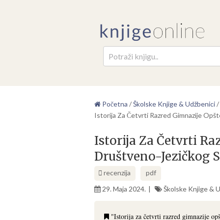
Pretr
Početna
/
Školske Knjige & Udžbenici
Istorija Za Četvrti Razred Gimnazije Op
Istorija Za Četvrti R
Društveno-Jezičkog 
recenzija
pdf
29. Maja 2024.
Školske Knjige & 
"Istorija za četvrti razred gimnazije o