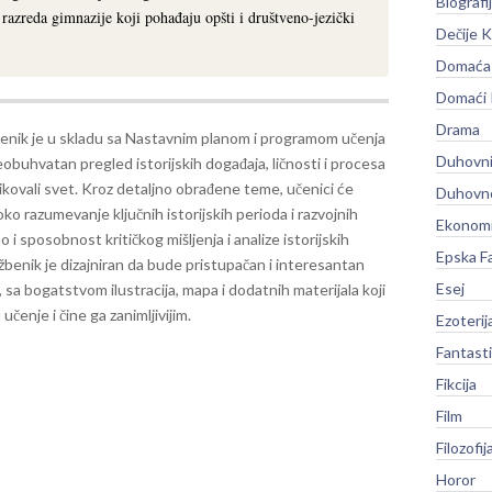
Biografi
razreda gimnazije koji pohađaju opšti i društveno-jezički
Dečije K
Domaća 
Domaći
Drama
enik je u skladu sa Nastavnim planom i programom učenja
Duhovni
eobuhvatan pregled istorijskih događaja, ličnosti i procesa
likovali svet. Kroz detaljno obrađene teme, učenici će
Duhovno
ko razumevanje ključnih istorijskih perioda i razvojnih
Ekonomi
o i sposobnost kritičkog mišljenja i analize istorijskih
Epska F
žbenik je dizajniran da bude pristupačan i interesantan
Esej
 sa bogatstvom ilustracija, mapa i dodatnih materijala koji
učenje i čine ga zanimljivijim.
Ezoterij
Fantast
Fikcija
Film
Filozofij
Horor