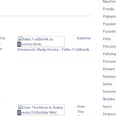
Naučna 
Poezija
Poljopri
Popular
Pozoriš
 Od
Katarina
Priče
,
0
Priručni
ta
Stevanović. Marija Krneta – Fizika 7 Udžbenik
Psiholog
Putovan
Romani
Samopo
Satira
Savreme
Školske
Sport
Over
The
0
Stripovi