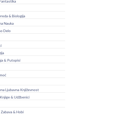
Fantastika
vreda & Biologija
na Nauka
no Delo
ci
ija
ja & Putopisi
moć
na Ljubavna Književnost
 Knjige & Udžbenici
, Zabava & Hobi