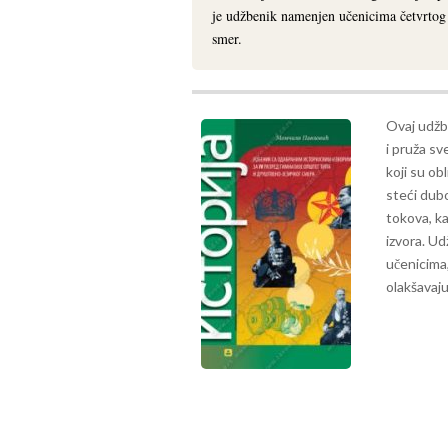
je udžbenik namenjen učenicima četvrtog 
smer.
Ovaj udžb
i pruža sv
koji su ob
steći dubo
tokova, ka
izvora. Ud
učenicima,
olakšavaju 