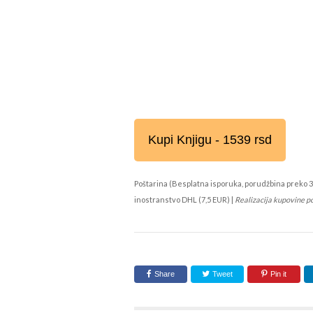
Kupi Knjigu - 1539 rsd
Poštarina (Besplatna isporuka, porudžbina preko 3
inostranstvo DHL (7,5 EUR) |
Realizacija kupovine p
Share
Tweet
Pin it