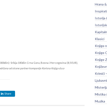
Hrana &
Inspirat
Istorija 
Istorijsk
Kapitaln
Klasici
Knjige 
Knjige O
Knjige Z
000din): Srbija 180din Crna Gora, Bosna i Hercegovina (8,5 EUR),
Književ
održana od strane partner kompanije Korisna Knjiga d.o.o
Krimići 
Ljubavni
Misterij
Share
Mistika 
Muzika