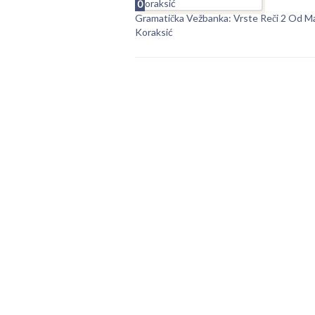
0
Gramatička Vežbanka: Vrste Reči 2 Od M
Koraksić