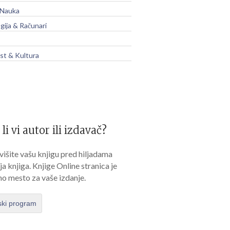
 Nauka
gija & Računari
t & Kultura
 li vi autor ili izdavač?
išite vašu knjigu pred hiljadama
lja knjiga. Knjige Online stranica je
no mesto za vaše izdanje.
ski program