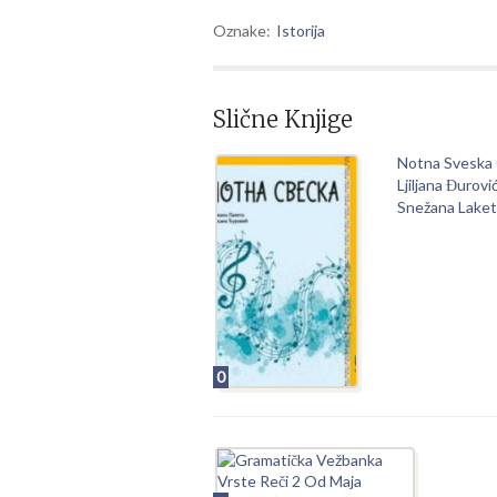
Oznake:
Istorija
Slične Knjige
Notna Sveska
Ljiljana Đurović
Snežana Lake
0