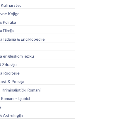
 Kulinarstvo
ivne Knjige
& Politika
a Fikcija
a Izdanja & Enciklopedije
na engleskom jeziku
 Zdravlju
a Roditelje
nost & Poezija
– Kriminalistički Romani
 Romani – Ljubići
a
& Astrologija