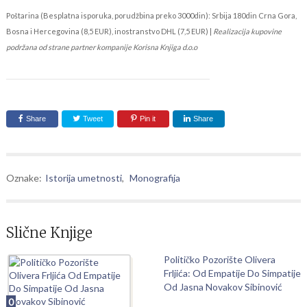
Poštarina (Besplatna isporuka, porudžbina preko 3000din): Srbija 180din Crna Gora,
Bosna i Hercegovina (8,5 EUR), inostranstvo DHL (7,5 EUR) |
Realizacija kupovine
podržana od strane partner kompanije Korisna Knjiga d.o.o
Share
Tweet
Pin it
Share
Oznake:
Istorija umetnosti
,
Monografija
Slične Knjige
Političko Pozorište Olivera
Frljića: Od Empatije Do Simpatije
Od Jasna Novakov Sibinović
0