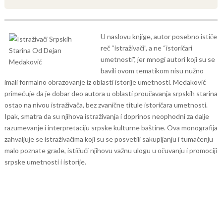
U naslovu knjige, autor posebno ističe
reč “istraživači”, a ne “istoričari
umetnosti”, jer mnogi autori koji su se
bavili ovom tematikom nisu nužno
imali formalno obrazovanje iz oblasti istorije umetnosti. Medaković
primećuje da je dobar deo autora u oblasti proučavanja srpskih starina
ostao na nivou istraživača, bez zvanične titule istoričara umetnosti.
Ipak, smatra da su njihova istraživanja i doprinos neophodni za dalje
razumevanje i interpretaciju srpske kulturne baštine.
Ova monografija
zahvaljuje se istraživačima koji su se posvetili sakupljanju i tumačenju
malo poznate građe, ističući njihovu važnu ulogu u očuvanju i promociji
srpske umetnosti i istorije.