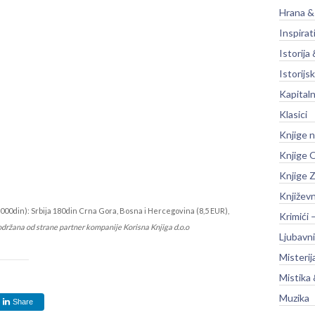
Hrana &
Inspirat
Istorija 
Istorijsk
Kapitaln
Klasici
Knjige 
Knjige O
Knjige Z
Književ
000din): Srbija 180din Crna Gora, Bosna i Hercegovina (8,5 EUR),
Krimići 
održana od strane partner kompanije Korisna Knjiga d.o.o
Ljubavni
Misterij
Mistika 
Muzika
Share