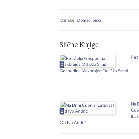
Oznake:
Domaći pisci
Slične Knjige
Pet 
0
Gospodina Makbrajda Od Džo Simpl
Na D
Ćupr
0
(Lat
Od Ivo Andrić