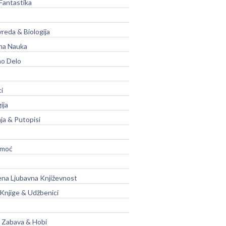
Fantastika
vreda & Biologija
na Nauka
no Delo
ci
ija
ja & Putopisi
moć
na Ljubavna Književnost
 Knjige & Udžbenici
, Zabava & Hobi