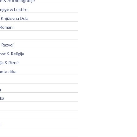
je & Autobiografije
njige & Lektire
Književna Dela
 Romani
 Razvoj
st & Religija
ja & Biznis
antastika
a
ika
a