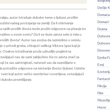
Biografi
Dečije K
Domaća 
njigu, autor istražuje duboke teme o ljubavi, prošlim
Domaći
 suštini našeg postojanja na zemlji. Da li otkrivanje
 naših prošlih života može pružiti odgovore na pitanje ko
Drama
tražimo u ovom svetu? Da li se duše zaista sele iz tela u
Duhovni
prošlih života?
Autor nas poziva da razmislimo o smislu
Duhovno
 o prirodi groba, citirajući velikog Viktora Igoa koji je
Ekonomi
. Ovakvo istraživanje pruža uzbudljiv pogled na
avljajući nas da sami zaključimo šta to zaista znači za
Epska F
koji će vas zaintrigirati, naterati vas da razmišljate o
Esej
da potražite odgovore na misterije života i ljubavi. Uzmite
Ezoterij
svet koji autor vešto razotkriva i osvetljava, ostavljajući
Fantast
i duboko promišljanje.
Fikcija
Film
Filozofij
Horor