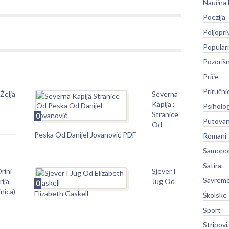
Naučna 
Poezija
Poljopri
Popular
Pozoriš
Priče
Priručni
Želja
Severna
Kapija :
Psiholog
Stranice
0
Putovan
Od
Peska Od Danijel Jovanović PDF
Romani
Samopo
Satira
rini
Sjever I
Savreme
ija
Jug Od
0
inica)
Elizabeth Gaskell
Školske
Sport
Stripovi