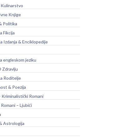
 Kulinarstvo
ivne Knjige
& Politika
a Fikcija
a Izdanja & Enciklopedije
na engleskom jeziku
 Zdravlju
a Roditelje
nost & Poezija
– Kriminalistički Romani
 Romani – Ljubići
a
& Astrologija