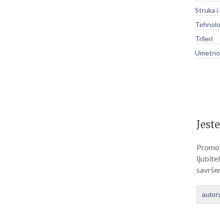
Struka i
Tehnolo
Trileri
Umetnos
Jeste
Promov
ljubite
savrše
autor