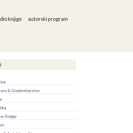
dio knjige
autorski program
i
iva
tura & Građevinarstvo
a
tika
ne Knjige
eri