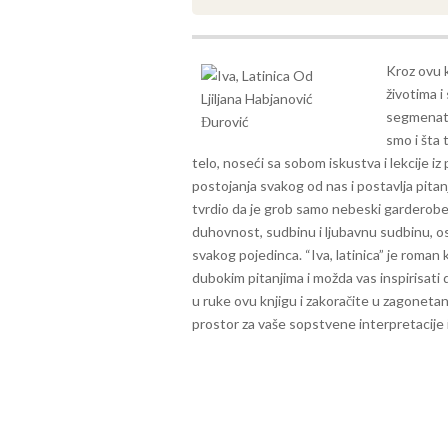
Kroz ovu k
životima i
segmenata
smo i šta 
telo, noseći sa sobom iskustva i lekcije iz 
postojanja svakog od nas i postavlja pitanje
tvrdio da je grob samo nebeski garderober
duhovnost, sudbinu i ljubavnu sudbinu, ost
svakog pojedinca.
“Iva, latinica” je roman 
dubokim pitanjima i možda vas inspirisati 
u ruke ovu knjigu i zakoračite u zagonetan 
prostor za vaše sopstvene interpretacije 