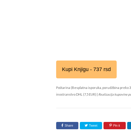
Kupi Knjigu - 737 rsd
Poštarina (Besplatna isporuka, porudžbina preko 3
inostranstvo DHL (7,5 EUR) |
Realizacija kupovine p
Share
Tweet
Pin it