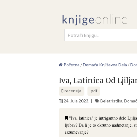
Pretr
Početna
/
Domaća Književna Dela
/
Dom
Iva, Latinica Od Ljil
recenzija
pdf
24. Jula 2023.
Beletristika
,
Domać
"Iva, latinica" je intrigantno delo Ljil
ljubav? Da li je to okrutno nadmetanje, st
razumevanje?