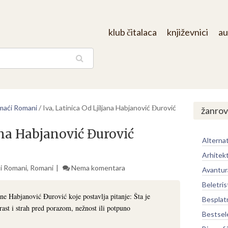
klub čitalaca
književnici
au
aga
aći Romani
/
Iva, Latinica Od Ljiljana Habjanović Đurović
žanrov
jana Habjanović Đurović
Alternat
Arhitek
i Romani
,
Romani
Nema komentara
Avantur
Beletris
jane Habjanović Đurović koje postavlja pitanje: Šta je
Besplat
rast i strah pred porazom, nežnost ili potpuno
Bestsel