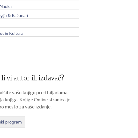
 Nauka
gija & Računari
t & Kultura
 li vi autor ili izdavač?
išite vašu knjigu pred hiljadama
lja knjiga. Knjige Online stranica je
no mesto za vaše izdanje.
ski program