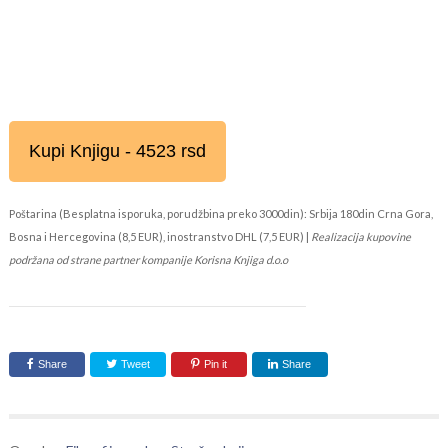
Kupi Knjigu - 4523 rsd
Poštarina (Besplatna isporuka, porudžbina preko 3000din): Srbija 180din Crna Gora,
Bosna i Hercegovina (8,5 EUR), inostranstvo DHL (7,5 EUR) |
Realizacija kupovine
podržana od strane partner kompanije Korisna Knjiga d.o.o
Share
Tweet
Pin it
Share