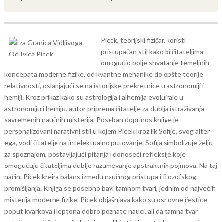
Picek, teorijski fizičar, koristi
pristupačan stil kako bi čitateljima
omogućio bolje shvatanje temeljnih
koncepata moderne fizike, od kvantne mehanike do opšte teorije
relativnosti, oslanjajući se na istorijske prekretnice u astronomiji i
hemiji. Kroz prikaz kako su astrologija i alhemija evoluirale u
astronomiju i hemiju, autor priprema čitatelje za dublja istraživanja
savremenih naučnih misterija.
Poseban doprinos knjige je
personalizovani narativni stil u kojem Picek kroz lik Sofije, svog alter
ega, vodi čitatelje na intelektualno putovanje. Sofija simbolizuje želju
za spoznajom, postavljajući pitanja i donoseći refleksije koje
omogućuju čitateljima dublje razumevanje apstraktnih pojmova. Na taj
način, Picek kreira balans između naučnog pristupa i filozofskog
promišljanja.
Knjiga se posebno bavi tamnom tvari, jednim od najvećih
misterija moderne fizike. Picek objašnjava kako su osnovne čestice
poput kvarkova i leptona dobro poznate nauci, ali da tamna tvar