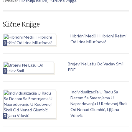
Oznake:
Filozofija nauke
,
Stručne knjige
Slične Knjige
Hibridni Mediji I Hibridni Režimi
Od Irina Milutinović
0
Brojevi Ne Lažu Od Vaclav Smil
PDF
0
Individualizacija U Radu Sa
Decom Sa Smetnjama U
Napredovanju U Redovnoj Školi
Od Nenad Glumbić, Ljiljana
Vdović
0