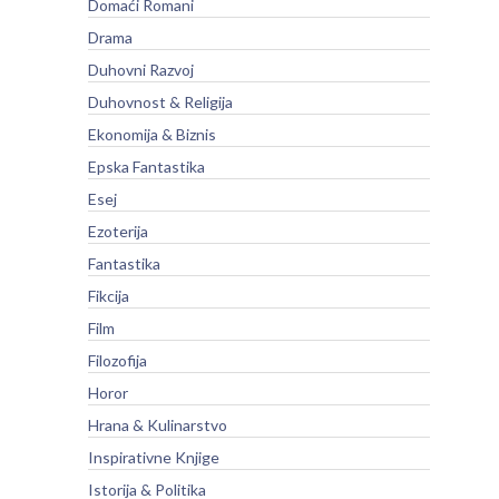
Domaći Romani
Drama
Duhovni Razvoj
Duhovnost & Religija
Ekonomija & Biznis
Epska Fantastika
Esej
Ezoterija
Fantastika
Fikcija
Film
Filozofija
Horor
Hrana & Kulinarstvo
Inspirativne Knjige
Istorija & Politika