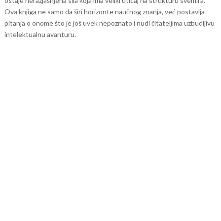
ostaje nerazjašnjena sila koja ima veliki uticaj na strukturu svemira.
Ova knjiga ne samo da širi horizonte naučnog znanja, već postavlja
pitanja o onome što je još uvek nepoznato i nudi čitateljima uzbudljivu
intelektualnu avanturu.