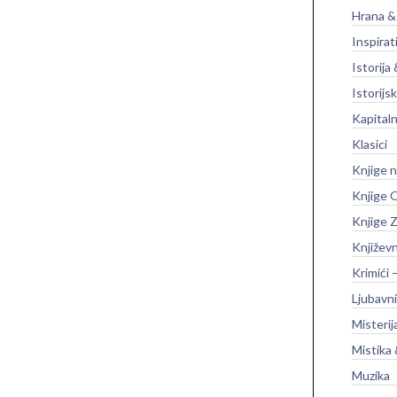
Hrana &
Inspirat
Istorija 
Istorijsk
Kapitaln
Klasici
Knjige 
Knjige O
Knjige Z
Književ
Krimići 
Ljubavni
Misterij
Mistika 
Muzika