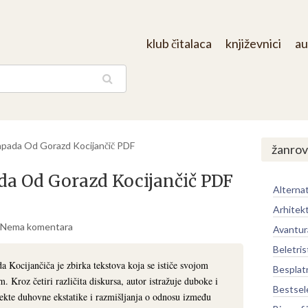
klub čitalaca
književnici
au
aga
apada Od Gorazd Kocijančič PDF
žanrov
da Od Gorazd Kocijančič PDF
Alternat
Arhitek
Nema komentara
Avantur
Beletris
 Kocijančiča je zbirka tekstova koja se ističe svojom
Besplat
 Kroz četiri različita diskursa, autor istražuje duboke i
Bestsel
pekte duhovne ekstatike i razmišljanja o odnosu između