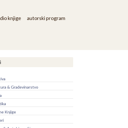
dio knjige
autorski program
i
iva
tura & Građevinarstvo
a
tika
ne Knjige
eri