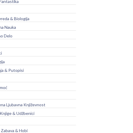
Fantastika
vreda & Biologija
na Nauka
no Delo
ci
ija
ja & Putopisi
moć
na Ljubavna Književnost
 Knjige & Udžbenici
, Zabava & Hobi