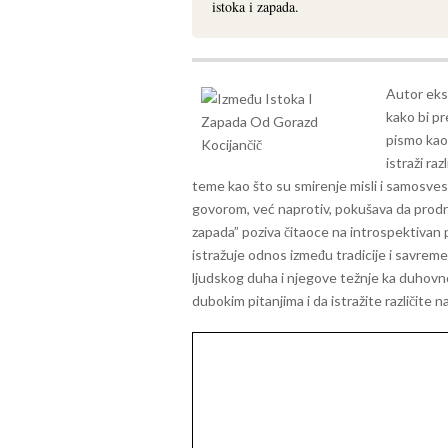
istoka i zapada.
Autor eks
kako bi pr
pismo kao
istraži ra
teme kao što su smirenje misli i samosvest
govorom, već naprotiv, pokušava da prodr
zapada” poziva čitaoce na introspektivan p
istražuje odnos između tradicije i savrem
ljudskog duha i njegove težnje ka duhovnom
dubokim pitanjima i da istražite različite 