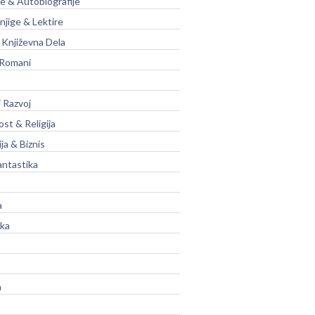
je & Autobiografije
njige & Lektire
Književna Dela
 Romani
 Razvoj
st & Religija
ja & Biznis
antastika
a
ika
a