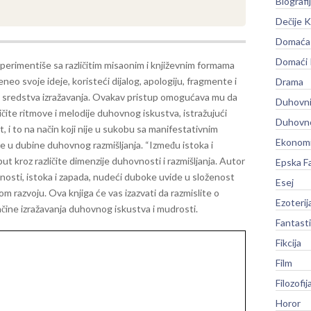
Biografi
Dečije K
Domaća 
Domaći
perimentiše sa različitim misaonim i književnim formama
eneo svoje ideje, koristeći dijalog, apologiju, fragmente i
Drama
 sredstva izražavanja. Ovakav pristup omogućava mu da
Duhovni
zličite ritmove i melodije duhovnog iskustva, istražujući
Duhovno
, i to na način koji nije u sukobu sa manifestativnim
Ekonomi
e u dubine duhovnog razmišljanja.
“Između istoka i
ut kroz različite dimenzije duhovnosti i razmišljanja. Autor
Epska F
enosti, istoka i zapada, nudeći duboke uvide u složenost
Esej
 razvoju. Ova knjiga će vas izazvati da razmislite o
Ezoterij
načine izražavanja duhovnog iskustva i mudrosti.
Fantast
Fikcija
Film
Filozofij
Horor