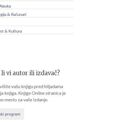
 Nauka
gija & Računari
t & Kultura
 li vi autor ili izdavač?
išite vašu knjigu pred hiljadama
lja knjiga. Knjige Online stranica je
no mesto za vaše izdanje.
ski program