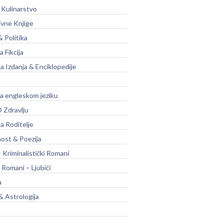
 Kulinarstvo
ivne Knjige
& Politika
a Fikcija
a Izdanja & Enciklopedije
na engleskom jeziku
 Zdravlju
a Roditelje
nost & Poezija
– Kriminalistički Romani
 Romani – Ljubići
a
& Astrologija