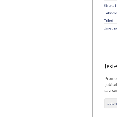
Struka i
Tehnolo
Trileri
Umetnos
Jeste
Promov
ljubite
savrše
autor