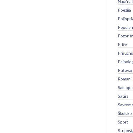
Naučna 
Poezija
Poljopri
Popular
Pozoriš
Priče
Priručni
Psiholog
Putovan
Romani
Samopo
Satira
Savreme
Školske
Sport
Stripovi