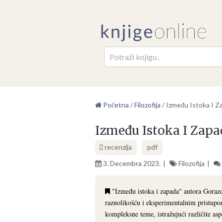
Pretr
Početna
/
Filozofija
/
Između Istoka I Z
Između Istoka I Zapa
recenzija
pdf
3. Decembra 2023.
Filozofija
"Između istoka i zapada" autora Gorazda
raznolikošću i eksperimentalnim pristupom.
kompleksne teme, istražujući različite as