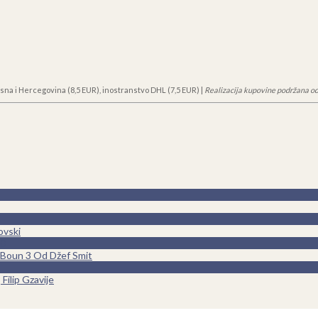
sna i Hercegovina (8,5 EUR), inostranstvo DHL (7,5 EUR) |
Realizacija kupovine podržana od
ovski
0
Boun 3 Od Džef Smit
Filip Gzavije