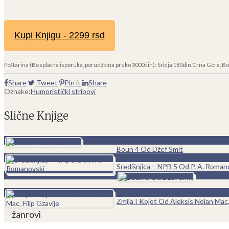
Kupi Knjigu - 2299 rsd
Poštarina (Besplatna isporuka, porudžbina preko 3000din): Srbija 180din Crna Gora, Bo
Share
Tweet
Pin it
Share
Oznake:
Humoristički stripovi
Slične Knjige
0
Boun 4 Od Džef Smit
0
Središnjica – NPB 5 Od P. A. Roman
0
Zmija I Kojot Od Aleksis Nolan Mac, 
žanrovi