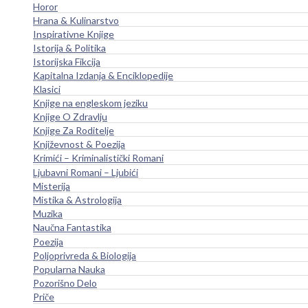
Horor
Hrana & Kulinarstvo
Inspirativne Knjige
Istorija & Politika
Istorijska Fikcija
Kapitalna Izdanja & Enciklopedije
Klasici
Knjige na engleskom jeziku
Knjige O Zdravlju
Knjige Za Roditelje
Književnost & Poezija
Krimići – Kriminalistički Romani
Ljubavni Romani – Ljubići
Misterija
Mistika & Astrologija
Muzika
Naučna Fantastika
Poezija
Poljoprivreda & Biologija
Popularna Nauka
Pozorišno Delo
Priče