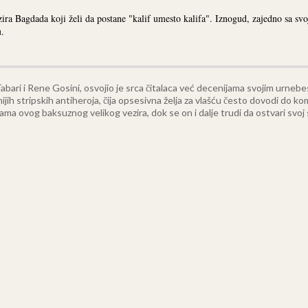
ezira Bagdada koji želi da postane "kalif umesto kalifa". Iznogud, zajedno sa 
u.
n Tabari i Rene Gosini, osvojio je srca čitalaca već decenijama svojim urn
nijih stripskih antiheroja, čija opsesivna želja za vlašću često dovodi do ko
ama ovog baksuznog velikog vezira, dok se on i dalje trudi da ostvari svoj