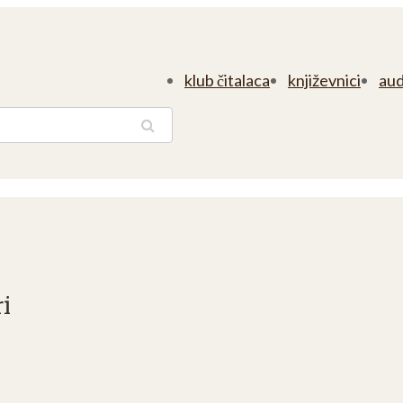
klub čitalaca
književnici
aud
traga
i