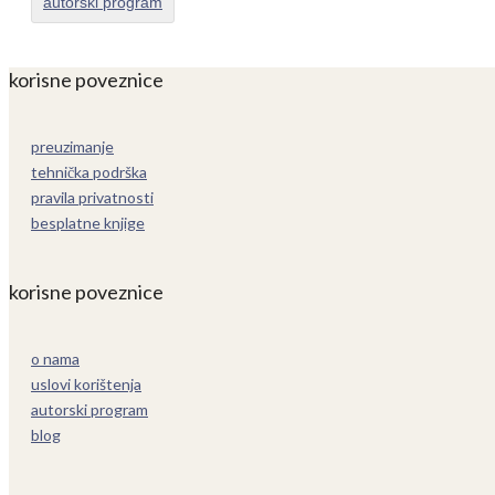
autorski program
korisne poveznice
preuzimanje
tehnička podrška
pravila privatnosti
besplatne knjige
korisne poveznice
o nama
uslovi korištenja
autorski program
blog