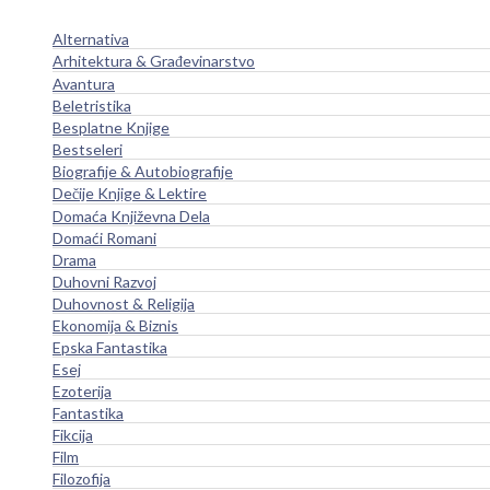
Alternativa
Arhitektura & Građevinarstvo
Avantura
Beletristika
Besplatne Knjige
Bestseleri
Biografije & Autobiografije
Dečije Knjige & Lektire
Domaća Književna Dela
Domaći Romani
Drama
Duhovni Razvoj
Duhovnost & Religija
Ekonomija & Biznis
Epska Fantastika
Esej
Ezoterija
Fantastika
Fikcija
Film
Filozofija