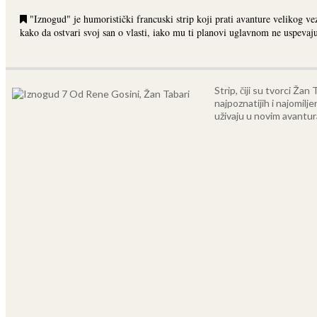
"Iznogud" je humoristički francuski strip koji prati avanture velikog v
kako da ostvari svoj san o vlasti, iako mu ti planovi uglavnom ne uspevaj
Strip, čiji su tvorci Ža
najpoznatijih i najomilje
uživaju u novim avantur