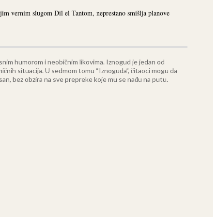
svojim vernim slugom Dil el Tantom, neprestano smišlja planove
ebesnim humorom i neobičnim likovima. Iznogud je jedan od
mičnih situacija.
U sedmom tomu “Iznoguda”, čitaoci mogu da
 san, bez obzira na sve prepreke koje mu se nađu na putu.