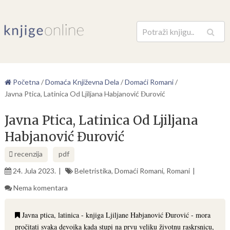
Pretraga
Početna
/
Domaća Književna Dela
/
Domaći Romani
/
Javna Ptica, Latinica Od Ljiljana Habjanović Đurović
Javna Ptica, Latinica Od Ljiljana
Habjanović Đurović
recenzija
pdf
24. Jula 2023.
Beletristika
,
Domaći Romani
,
Romani
Nema komentara
Javna ptica, latinica - knjiga Ljiljane Habjanović Đurović - mora
pročitati svaka devojka kada stupi na prvu veliku životnu raskrsnicu,