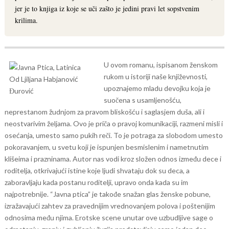
jer je to knjiga iz koje se uči zašto je jedini pravi let sopstvenim
krilima.
U ovom romanu, ispisanom ženskom
rukom u istoriji naše književnosti,
upoznajemo mladu devojku koja je
suočena s usamljenošću,
neprestanom žudnjom za pravom bliskošću i saglasjem duša, ali i
neostvarivim željama. Ovo je priča o pravoj komunikaciji, razmeni misli i
osećanja, umesto samo pukih reči. To je potraga za slobodom umesto
pokoravanjem, u svetu koji je ispunjen besmislenim i nametnutim
klišeima i prazninama. Autor nas vodi kroz složen odnos između dece i
roditelja, otkrivajući istine koje ljudi shvataju dok su deca, a
zaboravljaju kada postanu roditelji, upravo onda kada su im
najpotrebnije.
“Javna ptica” je takođe snažan glas ženske pobune,
izražavajući zahtev za pravednijim vrednovanjem polova i poštenijim
odnosima među njima. Erotske scene unutar ove uzbudljive sage o