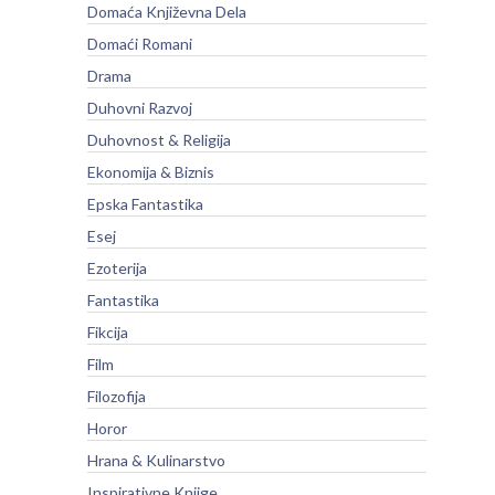
Domaća Književna Dela
Domaći Romani
Drama
Duhovni Razvoj
Duhovnost & Religija
Ekonomija & Biznis
Epska Fantastika
Esej
Ezoterija
Fantastika
Fikcija
Film
Filozofija
Horor
Hrana & Kulinarstvo
Inspirativne Knjige