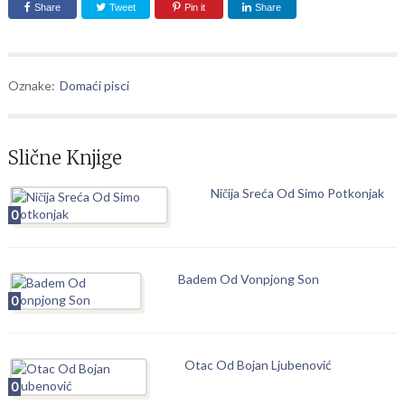
Share
Tweet
Pin it
Share
Oznake:
Domaći pisci
Slične Knjige
Ničija Sreća Od Simo Potkonjak
0
Badem Od Vonpjong Son
0
Otac Od Bojan Ljubenović
0