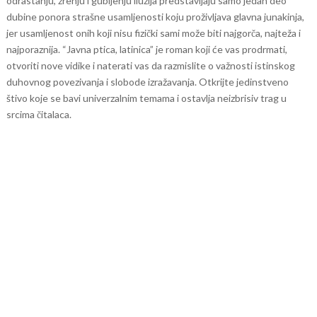
odrastanju, zrenju i gubljenju iluzija predstavljaju samo jedan deo
dubine ponora strašne usamljenosti koju proživljava glavna junakinja,
jer usamljenost onih koji nisu fizički sami može biti najgorča, najteža i
najporaznija.
“Javna ptica, latinica” je roman koji će vas prodrmati,
otvoriti nove vidike i naterati vas da razmislite o važnosti istinskog
duhovnog povezivanja i slobode izražavanja. Otkrijte jedinstveno
štivo koje se bavi univerzalnim temama i ostavlja neizbrisiv trag u
srcima čitalaca.