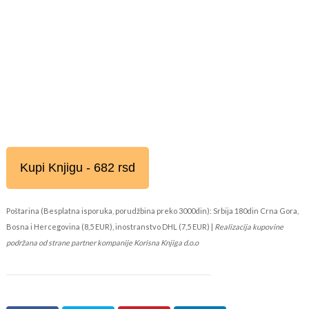
Kupi Knjigu - 682 rsd
Poštarina (Besplatna isporuka, porudžbina preko 3000din): Srbija 180din Crna Gora,
Bosna i Hercegovina (8,5 EUR), inostranstvo DHL (7,5 EUR) |
Realizacija kupovine
podržana od strane partner kompanije Korisna Knjiga d.o.o