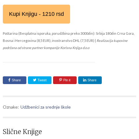
Kupi Knjigu - 1210 rsd
Poštarina (Besplatna isporuka, porudžbina preko 3000din): Srbija 180din Crna Gora,
Bosna i Hercegovina (8,5 EUR), inostranstvo DHL (7,5 EUR) |
Realizacija kupovine
podržana od strane partner kompanije Korisna Knjiga d.o.o
Share
Tweet
Pin it
Share
Oznake:
Udžbenici za srednje škole
Slične Knjige