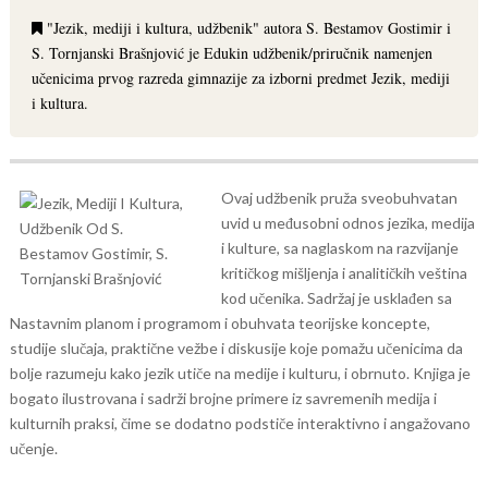
"Jezik, mediji i kultura, udžbenik" autora S. Bestamov Gostimir i
S. Tornjanski Brašnjović je Edukin udžbenik/priručnik namenjen
učenicima prvog razreda gimnazije za izborni predmet Jezik, mediji
i kultura.
Ovaj udžbenik pruža sveobuhvatan
uvid u međusobni odnos jezika, medija
i kulture, sa naglaskom na razvijanje
kritičkog mišljenja i analitičkih veština
kod učenika. Sadržaj je usklađen sa
Nastavnim planom i programom i obuhvata teorijske koncepte,
studije slučaja, praktične vežbe i diskusije koje pomažu učenicima da
bolje razumeju kako jezik utiče na medije i kulturu, i obrnuto. Knjiga je
bogato ilustrovana i sadrži brojne primere iz savremenih medija i
kulturnih praksi, čime se dodatno podstiče interaktivno i angažovano
učenje.