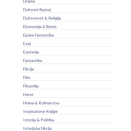
Drama
Duhovni Razvoj
Duhovnost & Religija
Ekonomija & Biznis
Epska Fantastika
Esej
Ezoterija
Fantastika
Fikcija
Film
Filozofija
Horor
Hrana & Kulinarstvo
Inspirativne Knjige
Istorija & Politika
Istorijska Fikcija