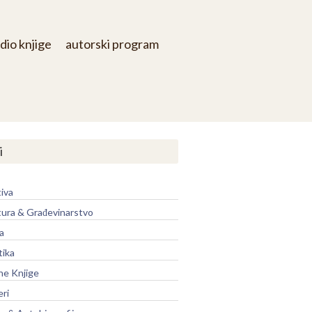
dio knjige
autorski program
i
iva
tura & Građevinarstvo
a
tika
ne Knjige
eri