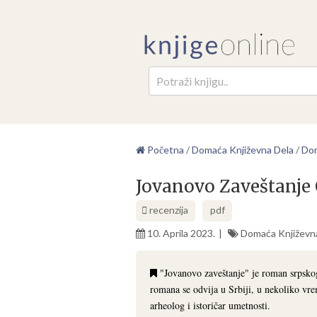
Pretr
Početna
/
Domaća Književna Dela
/
Dom
Jovanovo Zaveštanje 
recenzija
pdf
10. Aprila 2023.
Domaća Književn
"Jovanovo zaveštanje" je roman srpskog
romana se odvija u Srbiji, u nekoliko vre
arheolog i istoričar umetnosti.