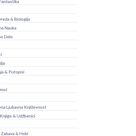
Fantastika
vreda & Biologija
na Nauka
no Delo
ci
ija
ja & Putopisi
moć
na Ljubavna Književnost
 Knjige & Udžbenici
, Zabava & Hobi