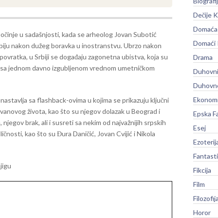
Biografi
Dečije K
Domaća 
očinje u sadašnjosti, kada se arheolog Jovan Subotić
Domaći
rbiju nakon dužeg boravka u inostranstvu. Ubrzo nakon
ovratka, u Srbiji se događaju zagonetna ubistva, koja su
Drama
 sa jednom davno izgubljenom vrednom umetničkom
Duhovni
Duhovno
Ekonomi
nastavlja sa flashback-ovima u kojima se prikazuju ključni
ovanovog života, kao što su njegov dolazak u Beograd i
Epska F
, njegov brak, ali i susreti sa nekim od najvažnijih srpskih
Esej
 ličnosti, kao što su Đura Daničić, Jovan Cvijić i Nikola
Ezoterij
Fantast
njigu
Fikcija
Film
Filozofij
Horor