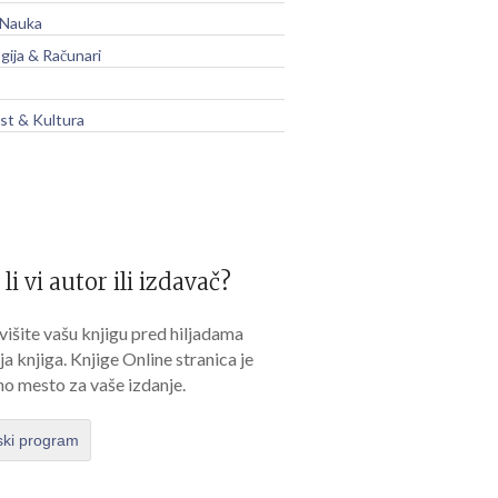
 Nauka
gija & Računari
t & Kultura
 li vi autor ili izdavač?
išite vašu knjigu pred hiljadama
lja knjiga. Knjige Online stranica je
no mesto za vaše izdanje.
ski program