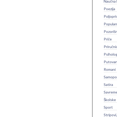
Naučna 
Poezija
Poljopri
Popular
Pozoriš
Priče
Priručni
Psiholog
Putovan
Romani
Samopo
Satira
Savreme
Školske
Sport
Stripovi