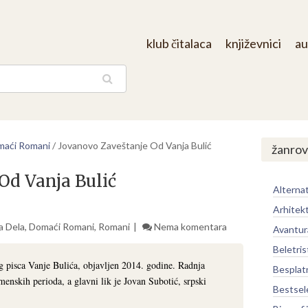
klub čitalaca
književnici
au
aga
aći Romani
/
Jovanovo Zaveštanje Od Vanja Bulić
žanrov
Od Vanja Bulić
Alternat
Arhitek
a Dela
,
Domaći Romani
,
Romani
Nema komentara
Avantur
Beletris
 pisca Vanje Bulića, objavljen 2014. godine. Radnja
Besplat
menskih perioda, a glavni lik je Jovan Subotić, srpski
Bestsel