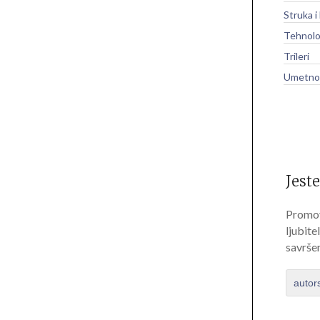
Struka i
Tehnolo
Trileri
Umetnos
Jeste
Promov
ljubite
savrše
autor