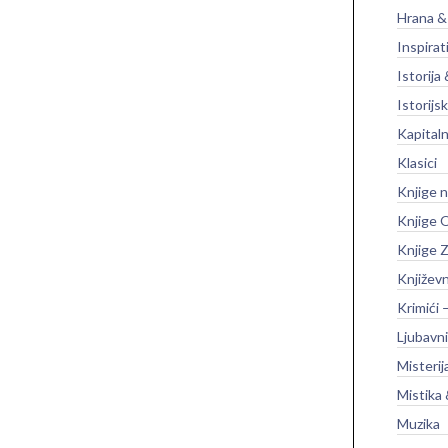
Hrana &
Inspirat
Istorija 
Istorijsk
Kapitaln
Klasici
Knjige 
Knjige O
Knjige Z
Književ
Krimići 
Ljubavni
Misterij
Mistika 
Muzika