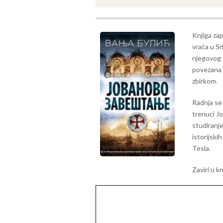
Knjiga zap
vraća u S
njegovog p
povezana
zbirkom.
Radnja se 
trenuci J
studiranje
istorijskih
Tesla.
Zaviri u k