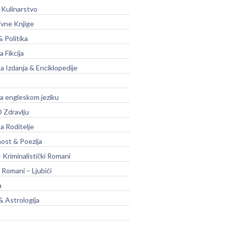
 Kulinarstvo
ivne Knjige
& Politika
a Fikcija
a Izdanja & Enciklopedije
na engleskom jeziku
 Zdravlju
a Roditelje
nost & Poezija
– Kriminalistički Romani
 Romani – Ljubići
a
& Astrologija