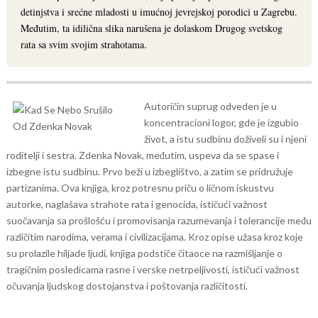
detinjstva i srećne mladosti u imućnoj jevrejskoj porodici u Zagrebu.
Međutim, ta idilična slika narušena je dolaskom Drugog svetskog
rata sa svim svojim strahotama.
Autoričin suprug odveden je u
koncentracioni logor, gde je izgubio
život, a istu sudbinu doživeli su i njeni
roditelji i sestra. Zdenka Novak, međutim, uspeva da se spase i
izbegne istu sudbinu. Prvo beži u izbeglištvo, a zatim se pridružuje
partizanima.
Ova knjiga, kroz potresnu priču o ličnom iskustvu
autorke, naglašava strahote rata i genocida, ističući važnost
suočavanja sa prošlošću i promovisanja razumevanja i tolerancije među
različitim narodima, verama i civilizacijama. Kroz opise užasa kroz koje
su prolazile hiljade ljudi, knjiga podstiče čitaoce na razmišljanje o
tragičnim posledicama rasne i verske netrpeljivosti, ističući važnost
očuvanja ljudskog dostojanstva i poštovanja različitosti.