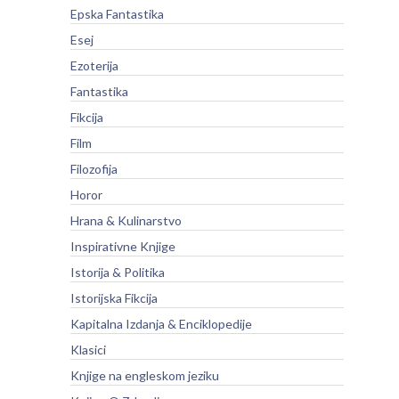
Epska Fantastika
Esej
Ezoterija
Fantastika
Fikcija
Film
Filozofija
Horor
Hrana & Kulinarstvo
Inspirativne Knjige
Istorija & Politika
Istorijska Fikcija
Kapitalna Izdanja & Enciklopedije
Klasici
Knjige na engleskom jeziku