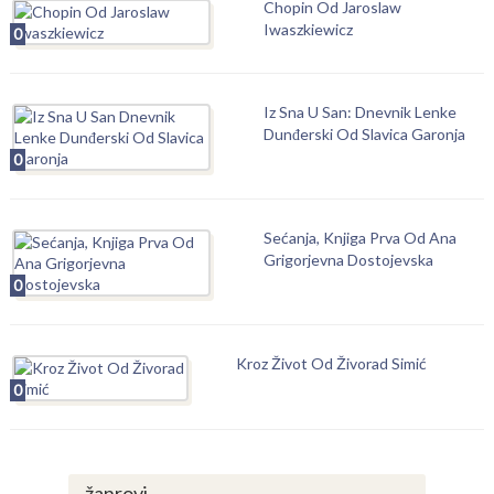
Chopin Od Jaroslaw
Iwaszkiewicz
0
Iz Sna U San: Dnevnik Lenke
Dunđerski Od Slavica Garonja
0
Sećanja, Knjiga Prva Od Ana
Grigorjevna Dostojevska
0
Kroz Život Od Živorad Simić
0
žanrovi