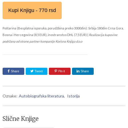
Kupi Knjigu - 770 rsd
Poštarina (Besplatna isporuka, porudžbina preko 3000din): Srbija 180din Crna Gora,
Bosna i Hercegovina (8,5 EUR), inostranstvo DHL (7,5 EUR) |
Realizacija kupovine
podržana od strane partner kompanije Korisna Knjiga d.o.o
Share
Tweet
Pin it
Share
Oznake:
Autobiografska literatura
,
Istorija
Slične Knjige