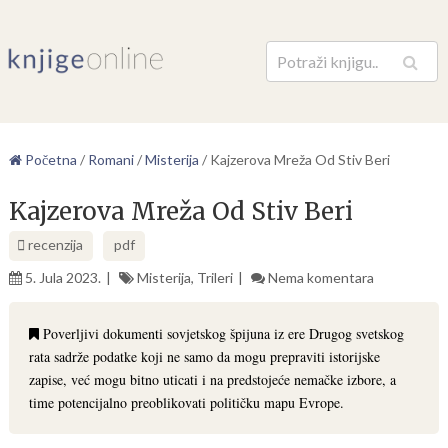
Pretraga
Početna
/
Romani
/
Misterija
/
Kajzerova Mreža Od Stiv Beri
Kajzerova Mreža Od Stiv Beri
recenzija
pdf
5. Jula 2023.
Misterija
,
Trileri
Nema komentara
Poverljivi dokumenti sovjetskog špijuna iz ere Drugog svetskog
rata sadrže podatke koji ne samo da mogu prepraviti istorijske
zapise, već mogu bitno uticati i na predstojeće nemačke izbore, a
time potencijalno preoblikovati političku mapu Evrope.