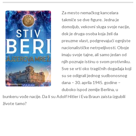
Za mesto nemačkog kancelara
takmiče se dve figure. Jedna je
domoljub, vekovni sluga svoje nacije,
dok je druga osoba koja želi da
preuzme vlast, podgrevajući ognjiste
nacionalističke netrpeljivosti. Oboje
imaju svoje tajne, ali samo jedan od
njih poznaje istinu o svom protivniku.
Sve se vrti oko tragičnih događaja koji
su se odigrali jednog sudbonosnog
dana – 30. aprila 1945. godine –
duboko ispod zemlje Berlina, u
bunkeru vođe nacije.
Da li su Adolf Hitler i Eva Braun zaista izgubili
živote tamo?