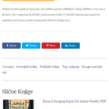
Poštarina (Besplatna isporuka, porudžbina preko 3000din): Srbija 180din Crna Gora,
Bosna i Hercegovina (8,5 EUR), inostranstvo DHL (7,5 EUR) |
Realizacija kupovine
podržana od strane partner kompanije Korisna Knjiga d.o.o
Share
Tweet
Pin it
Share
Oznake:
Istorijski triler
,
Politički triler
,
Top Izdanja - Drugi svetski
rat
Slične Knjige
Žena S Drugog Kata Od Jurica Pavičić PDF