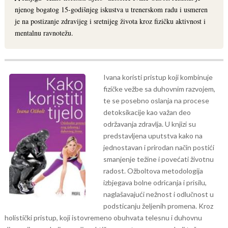
njenog bogatog 15-godišnjeg iskustva u trenerskom radu i usmeren
je na postizanje zdravijeg i sretnijeg života kroz fizičku aktivnost i
mentalnu ravnotežu.
Ivana koristi pristup koji kombinuje
fizičke vežbe sa duhovnim razvojem,
te se posebno oslanja na procese
detoksikacije kao važan deo
održavanja zdravlja. U knjizi su
predstavljena uputstva kako na
jednostavan i prirodan način postići
smanjenje težine i povećati životnu
radost. Ožboltova metodologija
izbjegava bolne odricanja i prisilu,
naglašavajući nežnost i odlučnost u
podsticanju željenih promena. Kroz
holistički pristup, koji istovremeno obuhvata telesnu i duhovnu