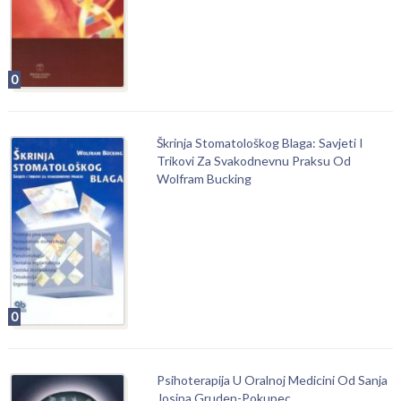
0
Škrinja Stomatološkog Blaga: Savjeti I
Trikovi Za Svakodnevnu Praksu Od
Wolfram Bucking
0
Psihoterapija U Oralnoj Medicini Od Sanja
Josipa Gruden-Pokupec