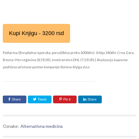
Kupi Knjigu - 3200 rsd
Poštarina (Besplatna isporuka, porudžbina preko 3000din): Srbija 180din Crna Gora,
Bosna i Hercegovina (8,5 EUR), inostranstvo DHL (7,5 EUR) |
Realizacija kupovine
podržana od strane partner kompanije Korisna Knjiga d.o.o
Share
Tweet
Pin it
Share
Oznake:
Alternativna medicina