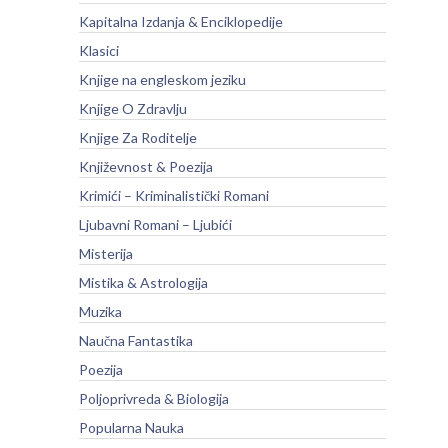
Kapitalna Izdanja & Enciklopedije
Klasici
Knjige na engleskom jeziku
Knjige O Zdravlju
Knjige Za Roditelje
Književnost & Poezija
Krimići – Kriminalistički Romani
Ljubavni Romani – Ljubići
Misterija
Mistika & Astrologija
Muzika
Naučna Fantastika
Poezija
Poljoprivreda & Biologija
Popularna Nauka