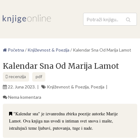
Pretraga
Početna
/
Književnost & Poezija
/
Kalendar Sna Od Marija Lamot
Kalendar Sna Od Marija Lamot
recenzija
pdf
22. Juna 2023.
Književnost & Poezija
,
Poezija
Nema komentara
"Kalendar sna" je izvanredna zbirka poezije autorke Marije
Lamot. Ova knjiga nas uvodi u intiman svet snova i mašte,
istražujući teme ljubavi, putovanja, tuge i nade.