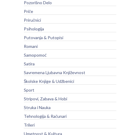
Pozorišno Delo
Priče
Priručnici
Psihologija
Putovanja & Putopisi
Romani
Samopomoć
Satira
Savremena Ljubavna Književnost
Školske Knjige & Udžbenici
Sport
Stripovi, Zabava & Hobi
Struka i Nauka
Tehnologija & Računari
Trileri
Umetnost & Kultura