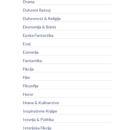
Drama
Duhovni Razvoj
Duhovnost & Religija
Ekonomija & Biznis
Epska Fantastika
Esej
Ezoterija
Fantastika
Fikcija
Film
Filozofija
Horor
Hrana & Kulinarstvo
Inspirativne Knjige
Istorija & Politika
Istorijska Fikcija