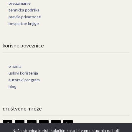
preuzimanje
tehnička podrška
pravila privatnosti
besplatne knjige
korisne poveznice
o nama
uslovi korištenja
autorski program
blog
društvene mreže
Naša stranica koristi kolačiće kako bi vam osigurala najbolji