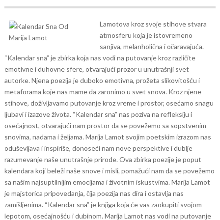
Lamotova kroz svoje stihove stvara
atmosferu koja je istovremeno
sanjiva, melanholična i očaravajuća.
“Kalendar sna” je zbirka koja nas vodi na putovanje kroz različite
emotivne i duhovne sfere, otvarajući prozor u unutrašnji svet
autorke.
Njena poezija je duboko emotivna, prožeta slikovitošću i
metaforama koje nas mame da zaronimo u svet snova. Kroz njene
stihove, doživljavamo putovanje kroz vreme i prostor, osećamo snagu
ljubavi i izazove života.
“Kalendar sna” nas poziva na refleksiju i
osećajnost, otvarajući nam prostor da se povežemo sa sopstvenim
snovima, nadama i željama. Marija Lamot svojim poetskim izrazom nas
oduševljava i inspiriše, donoseći nam nove perspektive i dublje
razumevanje naše unutrašnje prirode.
Ova zbirka poezije je poput
kalendara koji beleži naše snove i misli, pomažući nam da se povežemo
sa našim najsuptilnijim emocijama i životnim iskustvima. Marija Lamot
je majstorica pripovedanja, čija poezija nas dira i ostavlja nas
zamišljenima.
“Kalendar sna” je knjiga koja će vas zaokupiti svojom
lepotom, osećajnošću i dubinom. Marija Lamot nas vodi na putovanje