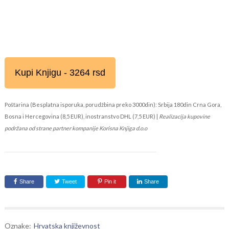
Kupi Knjigu - 3264 rsd
Poštarina (Besplatna isporuka, porudžbina preko 3000din): Srbija 180din Crna Gora,
Bosna i Hercegovina (8,5 EUR), inostranstvo DHL (7,5 EUR) |
Realizacija kupovine
podržana od strane partner kompanije Korisna Knjiga d.o.o
Share
Tweet
Pin it
Share
Oznake:
Hrvatska književnost