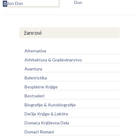
Don
0
žanrovi
Alternativa
Arhitektura & Građevinarstvo
Avantura
Beletristika
Besplatne Knjige
Bestseleri
Biografije & Autobiografije
Dečije Knjige & Lektire
Domaća Književna Dela
Domaći Romani