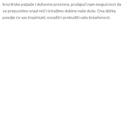
kroz lirske pejzaže i duhovne prostore, pružajući nam mogućnost da
se prepustimo snazi reči i istražimo dubine naše duše. Ova zbirka
poezije će vas inspirisati, osnažiti i probuditi vašu kreativnost.