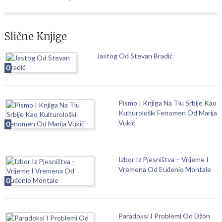
Slične Knjige
Jastog Od Stevan Bradić
0
Pismo I Knjiga Na Tlu Srbije Kao
Kulturološki Fenomen Od Marija
Vukić
0
Izbor Iz Pjesništva – Vrijeme I
Vremena Od Euđenio Montale
0
Paradoksi I Problemi Od Džon