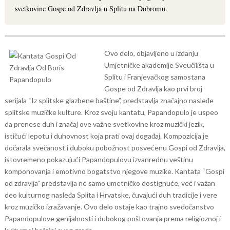
svetkovine Gospe od Zdravlja u Splitu na Dobromu.
Ovo delo, objavljeno u izdanju
Umjetničke akademije Sveučilišta u
Splitu i Franjevačkog samostana
Gospe od Zdravlja kao prvi broj
serijala “Iz splitske glazbene baštine”, predstavlja značajno nasleđe
splitske muzičke kulture.
Kroz svoju kantatu, Papandopulo je uspeo
da prenese duh i značaj ove važne svetkovine kroz muzički jezik,
ističući lepotu i duhovnost koja prati ovaj događaj. Kompozicija je
dočarala svečanost i duboku pobožnost posvećenu Gospi od Zdravlja,
istovremeno pokazujući Papandopulovu izvanrednu veštinu
komponovanja i emotivno bogatstvo njegove muzike.
Kantata “Gospi
od zdravlja” predstavlja ne samo umetničko dostignuće, već i važan
deo kulturnog nasleđa Splita i Hrvatske, čuvajući duh tradicije i vere
kroz muzičko izražavanje. Ovo delo ostaje kao trajno svedočanstvo
Papandopulove genijalnosti i dubokog poštovanja prema religioznoj i