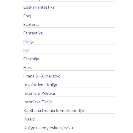
Epska Fantastika
Esej
Ezoterija
Fantastika
Fikcija
Film
Filozofija
Horor
Hrana & Kulinarstvo
Inspirativne Knjige
Istorija & Politika
Istorijska Fikcija
Kapitalna Izdanja & Enciklopedije
Klasici
Knjige na engleskom jeziku