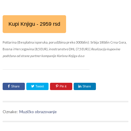
Kupi Knjigu - 2959 rsd
Poštarina (Besplatna isporuka, porudžbina preko 3000din): Srbija 180din Crna Gora,
Bosna i Hercegovina (8,5 EUR), inostranstvo DHL (7,5 EUR) |
Realizacija kupovine
podržana od strane partner kompanije Korisna Knjiga d.o.o
Share
Tweet
Pin it
Share
Oznake:
Muzičko obrazovanje