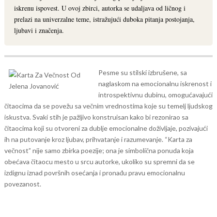
iskrenu ispovest. U ovoj zbirci, autorka se udaljava od ličnog i
prelazi na univerzalne teme, istražujući duboka pitanja postojanja,
ljubavi i značenja.
Pesme su stilski izbrušene, sa
naglaskom na emocionalnu iskrenost i
introspektivnu dubinu, omogućavajući
čitaocima da se povežu sa večnim vrednostima koje su temelj ljudskog
iskustva.
Svaki stih je pažljivo konstruisan kako bi rezonirao sa
čitaocima koji su otvoreni za dublje emocionalne doživljaje, pozivajući
ih na putovanje kroz ljubav, prihvatanje i razumevanje. “Karta za
večnost” nije samo zbirka poezije; ona je simbolična ponuda koja
obećava čitaocu mesto u srcu autorke, ukoliko su spremni da se
izdignu iznad površnih osećanja i pronađu pravu emocionalnu
povezanost.