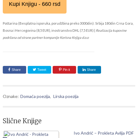
Kupi Knjigu - 660 rsd
Poštarina (Besplatna isporuka, porudžbina preko 3000din): Srbija 180din Crna Gora,
Bosna i Hercegovina (8,5 EUR), inostranstvo DHL (7,5 EUR) |
Realizacija kupovine
podržana od strane partner kompanije Korisna Knjiga d.o.o
Share
Tweet
Pin it
Share
Oznake:
Domaća poezija
,
Lirska poezija
Slične Knjige
Ivo Andrić – Prokleta Avlija PDF