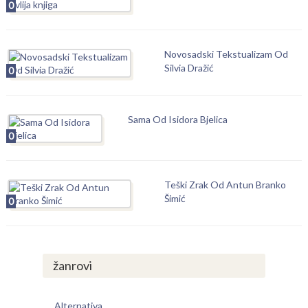
0
Novosadski Tekstualizam Od
Silvia Dražić
0
Sama Od Isidora Bjelica
0
Teški Zrak Od Antun Branko
Šimić
0
žanrovi
Alternativa