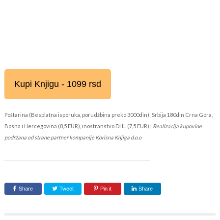
Kupi Knjigu - 1099 rsd
Poštarina (Besplatna isporuka, porudžbina preko 3000din): Srbija 180din Crna Gora,
Bosna i Hercegovina (8,5 EUR), inostranstvo DHL (7,5 EUR) |
Realizacija kupovine
podržana od strane partner kompanije Korisna Knjiga d.o.o
Share
Tweet
Pin it
Share