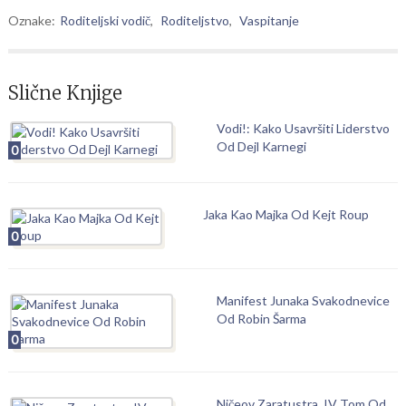
Oznake:
Roditeljski vodič
,
Roditeljstvo
,
Vaspitanje
Slične Knjige
Vodi!: Kako Usavršiti Liderstvo
Od Dejl Karnegi
0
Jaka Kao Majka Od Kejt Roup
0
Manifest Junaka Svakodnevice
Od Robin Šarma
0
Ničeov Zaratustra, IV Tom Od