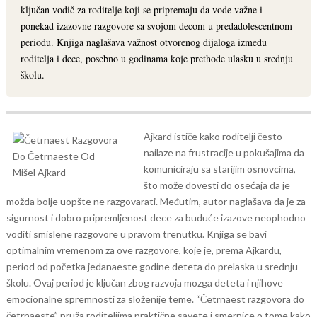
ključan vodič za roditelje koji se pripremaju da vode važne i
ponekad izazovne razgovore sa svojom decom u predadolescentnom
periodu. Knjiga naglašava važnost otvorenog dijaloga između
roditelja i dece, posebno u godinama koje prethode ulasku u srednju
školu.
Ajkard ističe kako roditelji često
nailaze na frustracije u pokušajima da
komuniciraju sa starijim osnovcima,
što može dovesti do osećaja da je
možda bolje uopšte ne razgovarati. Međutim, autor naglašava da je za
sigurnost i dobro pripremljenost dece za buduće izazove neophodno
voditi smislene razgovore u pravom trenutku.
Knjiga se bavi
optimalnim vremenom za ove razgovore, koje je, prema Ajkardu,
period od početka jedanaeste godine deteta do prelaska u srednju
školu. Ovaj period je ključan zbog razvoja mozga deteta i njihove
emocionalne spremnosti za složenije teme.
“Četrnaest razgovora do
četrnaeste” pruža roditeljima praktične savete i smernice o tome kako