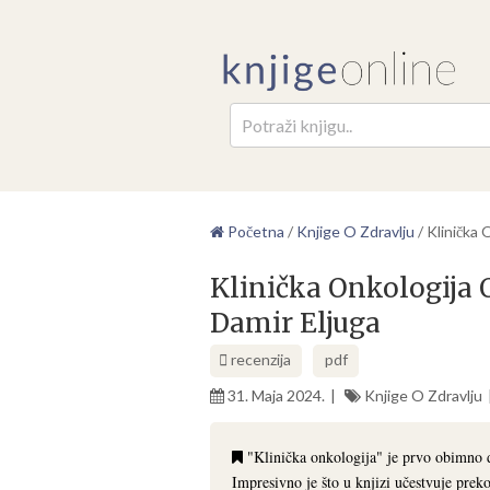
Pretr
Početna
/
Knjige O Zdravlju
/
Klinička 
Klinička Onkologija O
Damir Eljuga
recenzija
pdf
31. Maja 2024.
Knjige O Zdravlju
"Klinička onkologija" je prvo obimno d
Impresivno je što u knjizi učestvuje preko