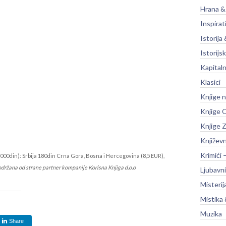
Hrana &
Inspirat
Istorija 
Istorijsk
Kapitaln
Klasici
Knjige 
Knjige O
Knjige Z
Književ
Krimići 
000din): Srbija 180din Crna Gora, Bosna i Hercegovina (8,5 EUR),
održana od strane partner kompanije Korisna Knjiga d.o.o
Ljubavni
Misterij
Mistika 
Muzika
Share