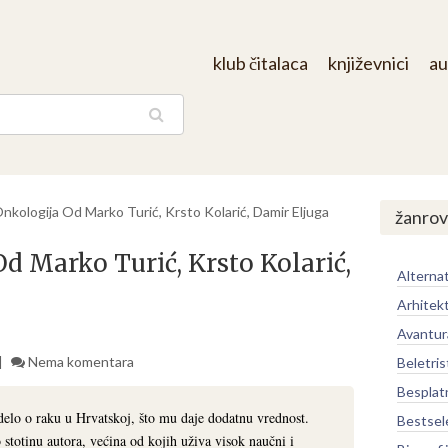
klub čitalaca
književnici
au
aga
Onkologija Od Marko Turić, Krsto Kolarić, Damir Eljuga
žanrov
d Marko Turić, Krsto Kolarić,
Alternat
Arhitek
Avantur
Nema komentara
Beletris
Besplat
elo o raku u Hrvatskoj, što mu daje dodatnu vrednost.
Bestsel
 stotinu autora, većina od kojih uživa visok naučni i