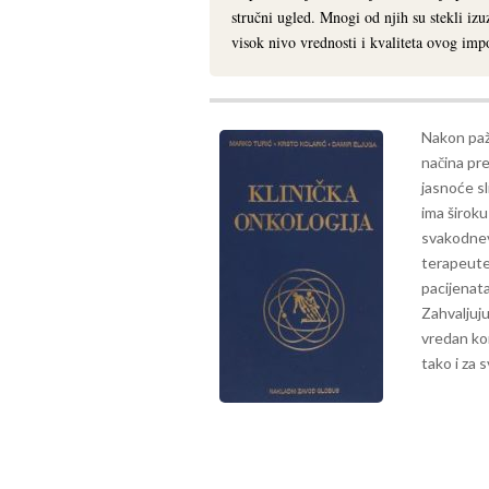
stručni ugled. Mnogi od njih su stekli izu
visok nivo vrednosti i kvaliteta ovog imp
Nakon pažl
načina pre
jasnoće sl
ima širok
svakodnev
terapeute
pacijenata
Zahvaljuju
vredan ko
tako i za 