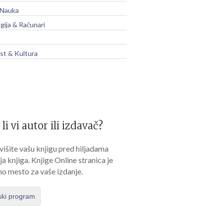
 Nauka
gija & Računari
t & Kultura
 li vi autor ili izdavač?
išite vašu knjigu pred hiljadama
lja knjiga. Knjige Online stranica je
no mesto za vaše izdanje.
ski program