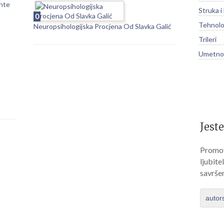
Ante
Struka i
0
Tehnolo
Neuropsihologijska Procjena Od Slavka Galić
Trileri
Umetnos
Jeste
Promov
ljubite
savrše
autor