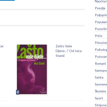
Naučna 
Poezija
Poljopri
Popular
Pozoriš
Priče
Priručni
rac
Zašto Vaše
Psiholog
Dijete…? Od Ivica
Stanić
Putovan
Romani
Samopo
Satira
Savreme
Školske
0
Sport
Stripovi