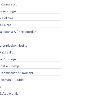
 Kulinarstvo
ivne Knjige
& Politika
a Fikcija
a Izdanja & Enciklopedije
na engleskom jeziku
 Zdravlju
a Roditelje
nost & Poezija
– Kriminalistički Romani
 Romani – Ljubići
a
& Astrologija