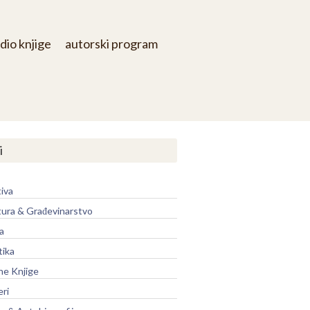
dio knjige
autorski program
i
iva
tura & Građevinarstvo
a
tika
ne Knjige
eri