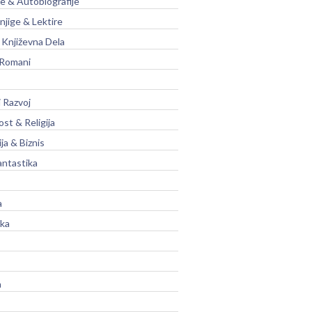
je & Autobiografije
njige & Lektire
Književna Dela
 Romani
 Razvoj
st & Religija
ja & Biznis
antastika
a
ika
a