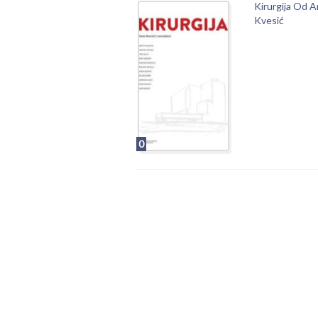
Kirurgija Od 
Kvesić
0