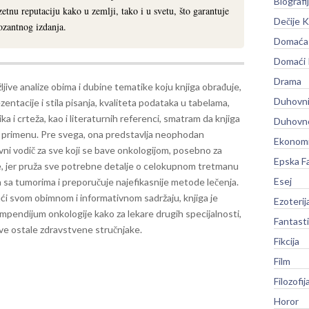
Biografi
zetnu reputaciju kako u zemlji, tako i u svetu, što garantuje
Dečije K
ozantnog izdanja.
Domaća 
Domaći
Drama
jive analize obima i dubine tematike koju knjiga obrađuje,
Duhovni
zentacije i stila pisanja, kvaliteta podataka u tabelama,
ika i crteža, kao i literaturnih referenci, smatram da knjiga
Duhovno
u primenu. Pre svega, ona predstavlja neophodan
Ekonomi
ni vodič za sve koji se bave onkologijom, posebno za
Epska F
, jer pruža sve potrebne detalje o celokupnom tretmanu
Esej
 sa tumorima i preporučuje najefikasnije metode lečenja.
ći svom obimnom i informativnom sadržaju, knjiga je
Ezoterij
mpendijum onkologije kako za lekare drugih specijalnosti,
Fantast
sve ostale zdravstvene stručnjake.
Fikcija
Film
Filozofij
Horor