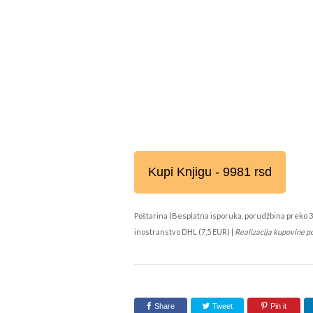
Kupi Knjigu - 9981 rsd
Poštarina (Besplatna isporuka, porudžbina preko 3
inostranstvo DHL (7,5 EUR) |
Realizacija kupovine p
Share
Tweet
Pin it