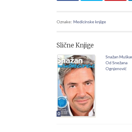
Oznake:
Medicinske knjige
Slične Knjige
Snažan Muška
Od Snežana
Ognjenović
0