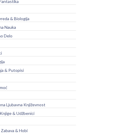
Fantastika
vreda & Biologija
na Nauka
no Delo
ci
ija
ja & Putopisi
moć
na Ljubavna Književnost
 Knjige & Udžbenici
, Zabava & Hobi