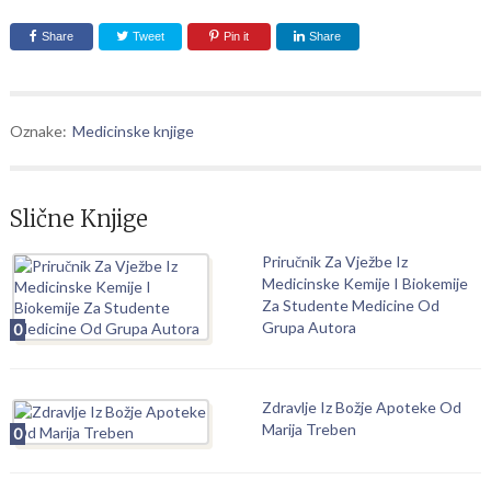
Share
Tweet
Pin it
Share
Oznake:
Medicinske knjige
Slične Knjige
Priručnik Za Vježbe Iz
Medicinske Kemije I Biokemije
Za Studente Medicine Od
Grupa Autora
0
Zdravlje Iz Božje Apoteke Od
Marija Treben
0