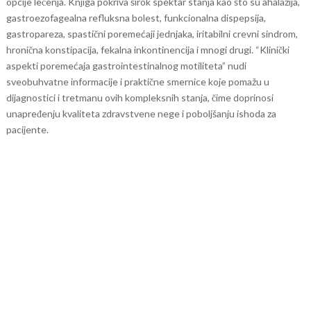
opcije lečenja. Knjiga pokriva širok spektar stanja kao što su ahalazija,
gastroezofagealna refluksna bolest, funkcionalna dispepsija,
gastropareza, spastični poremećaji jednjaka, iritabilni crevni sindrom,
hronična konstipacija, fekalna inkontinencija i mnogi drugi.
“Klinički
aspekti poremećaja gastrointestinalnog motiliteta” nudi
sveobuhvatne informacije i praktične smernice koje pomažu u
dijagnostici i tretmanu ovih kompleksnih stanja, čime doprinosi
unapređenju kvaliteta zdravstvene nege i poboljšanju ishoda za
pacijente.