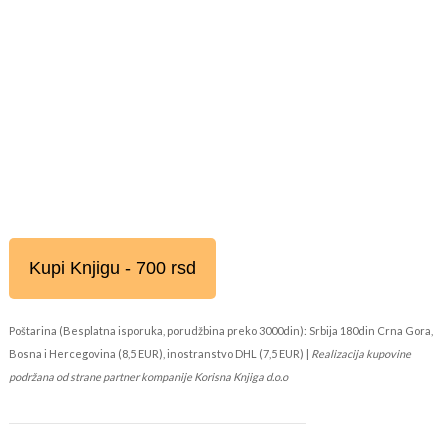
Kupi Knjigu - 700 rsd
Poštarina (Besplatna isporuka, porudžbina preko 3000din): Srbija 180din Crna Gora,
Bosna i Hercegovina (8,5 EUR), inostranstvo DHL (7,5 EUR) |
Realizacija kupovine
podržana od strane partner kompanije Korisna Knjiga d.o.o