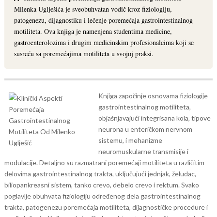
Milenka Uglješića je sveobuhvatan vodič kroz fiziologiju,
patogenezu, dijagnostiku i lečenje poremećaja gastrointestinalnog
motiliteta. Ova knjiga je namenjena studentima medicine,
gastroenterolozima i drugim medicinskim profesionalcima koji se
susreću sa poremećajima motiliteta u svojoj praksi.
Knjiga započinje osnovama fiziologije
gastrointestinalnog motiliteta,
objašnjavajući integrisana kola, tipove
neurona u enteričkom nervnom
sistemu, i mehanizme
neuromuskularne transmisije i
modulacije. Detaljno su razmatrani poremećaji motiliteta u različitim
delovima gastrointestinalnog trakta, uključujući jednjak, želudac,
biliopankreasni sistem, tanko crevo, debelo crevo i rektum.
Svako
poglavlje obuhvata fiziologiju određenog dela gastrointestinalnog
trakta, patogenezu poremećaja motiliteta, dijagnostičke procedure i