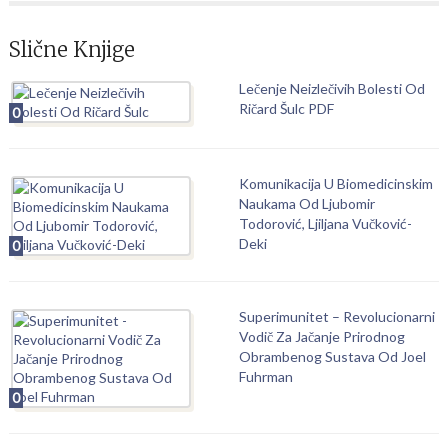
Slične Knjige
Lečenje Neizlečivih Bolesti Od
Ričard Šulc PDF
0
Komunikacija U Biomedicinskim
Naukama Od Ljubomir
Todorović, Ljiljana Vučković-
Deki
0
Superimunitet – Revolucionarni
Vodič Za Jačanje Prirodnog
Obrambenog Sustava Od Joel
Fuhrman
0