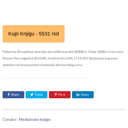
Kupi Knjigu - 5531 rsd
Poštarina (Besplatna isporuka, porudžbina preko 3000din): Srbija 180din Crna Gora,
Bosna i Hercegovina (8,5 EUR), inostranstvo DHL (7,5 EUR) |
Realizacija kupovine
podržana od strane partner kompanije Korisna Knjiga d.o.o
Share
Tweet
Pin it
Share
Oznake:
Medicinske knjige