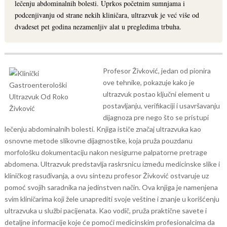
lečenju abdominalnih bolesti. Uprkos početnim sumnjama i
podcenjivanju od strane nekih kliničara, ultrazvuk je već više od
dvadeset pet godina nezamenljiv alat u pregledima trbuha.
Profesor Živković, jedan od pionira
ove tehnike, pokazuje kako je
ultrazvuk postao ključni element u
postavljanju, verifikaciji i usavršavanju
dijagnoza pre nego što se pristupi
lečenju abdominalnih bolesti.
Knjiga ističe značaj ultrazvuka kao
osnovne metode slikovne dijagnostike, koja pruža pouzdanu
morfološku dokumentaciju nakon nesigurne palpatorne pretrage
abdomena. Ultrazvuk predstavlja raskrsnicu između medicinske slike i
kliničkog rasuđivanja, a ovu sintezu profesor Živković ostvaruje uz
pomoć svojih saradnika na jedinstven način.
Ova knjiga je namenjena
svim kliničarima koji žele unaprediti svoje veštine i znanje u korišćenju
ultrazvuka u službi pacijenata. Kao vodič, pruža praktične savete i
detaljne informacije koje će pomoći medicinskim profesionalcima da