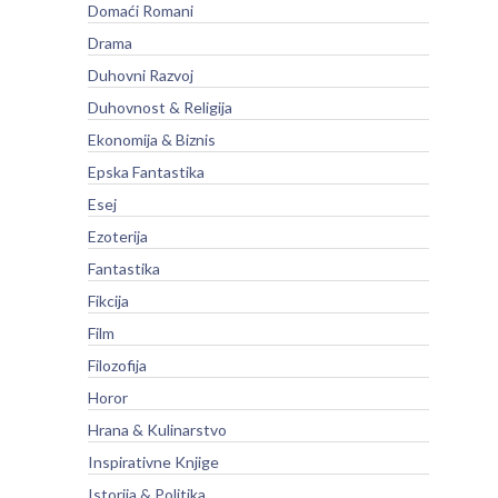
Domaći Romani
Drama
Duhovni Razvoj
Duhovnost & Religija
Ekonomija & Biznis
Epska Fantastika
Esej
Ezoterija
Fantastika
Fikcija
Film
Filozofija
Horor
Hrana & Kulinarstvo
Inspirativne Knjige
Istorija & Politika