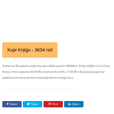
Kupi Knjigu - 3634 rsd
Poštarina (Besplatna isporuka, porudžbina preko 3000din): Srbija 180din Crna Gora,
Bosna i Hercegovina (8,5 EUR), inostranstvo DHL (7,5 EUR) |
Realizacija kupovine
podržana od strane partner kompanije Korisna Knjiga d.o.o
Share
Tweet
Pin it
Share