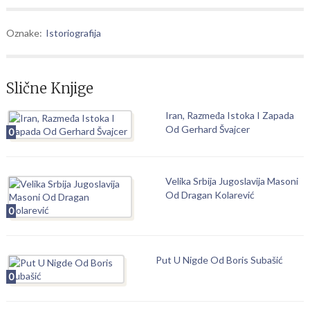
Oznake:
Istoriografija
Slične Knjige
Iran, Razmeđa Istoka I Zapada
Od Gerhard Švajcer
0
Velika Srbija Jugoslavija Masoni
Od Dragan Kolarević
0
Put U Nigde Od Boris Subašić
0