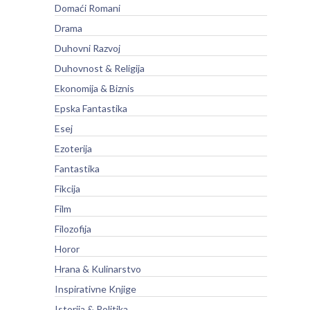
Domaći Romani
Drama
Duhovni Razvoj
Duhovnost & Religija
Ekonomija & Biznis
Epska Fantastika
Esej
Ezoterija
Fantastika
Fikcija
Film
Filozofija
Horor
Hrana & Kulinarstvo
Inspirativne Knjige
Istorija & Politika