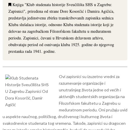
Knjiga "Klub studenata historije Sveučilišta SHS u Zagrebu:
Zapisnici", priređena od strane Dore Kosorčić i Damira Agičića,
predstavlja jedinstvenu zbirku transkribovanih zapisnika sednica
Kluba slušalaca istorije, odnosno Kluba studenata istorije koji je
delovao na zagrebačkom Filozofskom fakultetu u međuratnom
periodu. Zapisnici, čuvani u Hrvatskom državnom arhivu,
obuhvataju period od osnivanja kluba 1925. godine do njegovog
prestanka rada 1941. godine.
Ovi zapisnici su izuzetno vredni za
razumevanje organizacije i
unutrašnjeg života jedne od većih i
aktivnijih studentskih organizacija na
Filozofskom fakultetu u Zagrebu u
međuratnom periodu. Oni pružaju uvid
u aspekte naučnog, političkog, društvenog i kulturnog života i
svakodnevice studenata tog vremena. Takođe, zapisnici su dragocen
izvor za istoriju srpske historiografije, budući da su u radu kluba