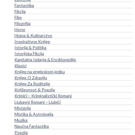
Fantastika
Fikcija
Film
Filozofija
Horor
Hrana & Kulinarstvo
Inspirativne Knjige
Istorija & Politika
Istorijska Fikcija
Kapitalna Izdanja & Enciklopedije
Klasici
Knjige na engleskom jeziku
Knjige O Zdravlju
Knjige Za Roditelje
Književnost & Poezija
Krimići – Kriminalistički Romani
Ljubavni Romani – Ljubići
Misterija
Mistika & Astrologija
Muzika
Naučna Fantastika
Poezija