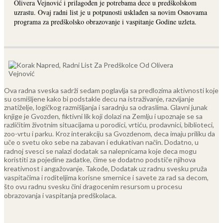
Olivera Vejnović i prilagođen je potrebama dece u predškolskom
uzrastu. Ovaj radni list je u potpunosti usklađen sa novim Osnovama
programa za predškolsko obrazovanje i vaspitanje Godine uzleta.
Ova radna sveska sadrži sedam poglavlja sa predlozima aktivnosti koje
su osmišljene kako bi podstakle decu na istraživanje, razvijanje
znatiželje, logičkog razmišljanja i saradnju sa odraslima. Glavni junak
knjige je Gvozden, fiktivni lik koji dolazi na Zemlju i upoznaje se sa
različitim životnim situacijama u porodici, vrtiću, prodavnici, biblioteci,
zoo-vrtu i parku. Kroz interakciju sa Gvozdenom, deca imaju priliku da
uče o svetu oko sebe na zabavan i edukativan način.
Dodatno, u
radnoj svesci se nalazi dodatak sa nalepnicama koje deca mogu
koristiti za pojedine zadatke, čime se dodatno podstiče njihova
kreativnost i angažovanje. Takođe, Dodatak uz radnu svesku pruža
vaspitačima i roditeljima korisne smernice i savete za rad sa decom,
što ovu radnu svesku čini dragocenim resursom u procesu
obrazovanja i vaspitanja predškolaca.