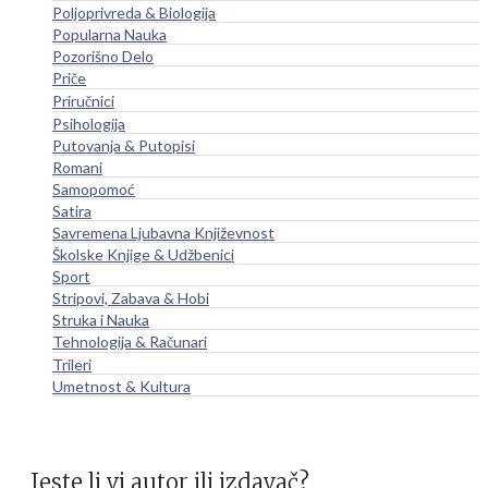
Poljoprivreda & Biologija
Popularna Nauka
Pozorišno Delo
Priče
Priručnici
Psihologija
Putovanja & Putopisi
Romani
Samopomoć
Satira
Savremena Ljubavna Književnost
Školske Knjige & Udžbenici
Sport
Stripovi, Zabava & Hobi
Struka i Nauka
Tehnologija & Računari
Trileri
Umetnost & Kultura
Jeste li vi autor ili izdavač?