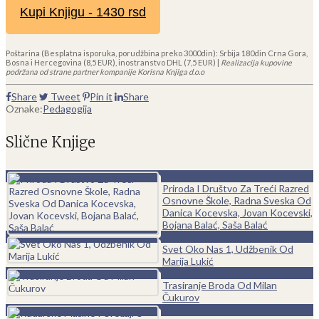
Kupi Knjigu - 1430 rsd
Poštarina (Besplatna isporuka, porudžbina preko 3000din): Srbija 180din Crna Gora,
Bosna i Hercegovina (8,5 EUR), inostranstvo DHL (7,5 EUR) |
Realizacija kupovine
podržana od strane partner kompanije Korisna Knjiga d.o.o
Share
Tweet
Pin it
Share
Oznake:
Pedagogija
Slične Knjige
0
Priroda I Društvo Za Treći Razred
Osnovne Škole, Radna Sveska Od
Danica Kocevska, Jovan Kocevski,
Bojana Balać, Saša Balać
0
Svet Oko Nas 1, Udžbenik Od
Marija Lukić
0
Trasiranje Broda Od Milan
Čukurov
0