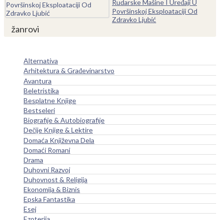
Rudarske Mašine I Uređaji U
Površinskoj Eksploataciji Od
Zdravko Ljubić
žanrovi
Alternativa
Arhitektura & Građevinarstvo
Avantura
Beletristika
Besplatne Knjige
Bestseleri
Biografije & Autobiografije
Dečije Knjige & Lektire
Domaća Književna Dela
Domaći Romani
Drama
Duhovni Razvoj
Duhovnost & Religija
Ekonomija & Biznis
Epska Fantastika
Esej
Ezoterija