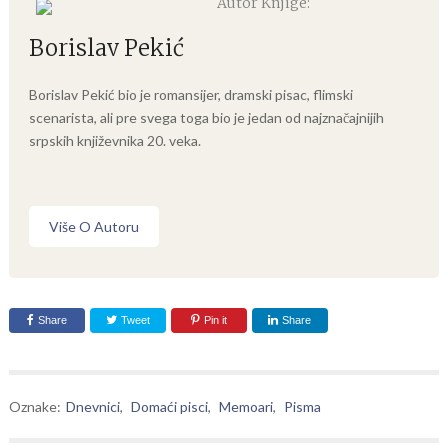
Autor Knjige:
Borislav Pekić
Borislav Pekić bio je romansijer, dramski pisac, flimski
scenarista, ali pre svega toga bio je jedan od najznačajnijih
srpskih književnika 20. veka.
Više O Autoru
Share
Tweet
Pin it
Share
Oznake:
Dnevnici
,
Domaći pisci
,
Memoari
,
Pisma