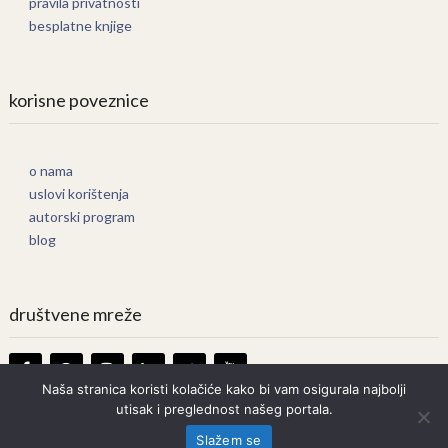
pravila privatnosti
besplatne knjige
korisne poveznice
o nama
uslovi korištenja
autorski program
blog
društvene mreže
Naša stranica koristi kolačiće kako bi vam osigurala najbolji
utisak i preglednost našeg portala.
Knjige Online
Copyright © 2026.
Slažem se