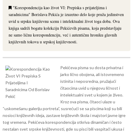
"Korespondencija kao život VI: Prepiska s prijateljima i
saradnicima" Borislava Pekića je izuzetno delo koje pruža jedinstven
uvid u srpsku književnu scenu i intelektualni život toga doba. Ova
knjiga sadrži bogatu kolekciju Pekićevih pisama, koja predstavljaju
ne samo ličnu korespondenciju, već i autentičnu hroniku glavnih
književnih tokova u srpskoj književnosti.
Pekićeva pisma su dosta privatna i
jarko lično obojena, ali istovremeno
istinita i neposredna, pružajući
čitaocima uvid u njegovu ličnost i
intelektualni svet u kojem je živeo.
Kroz ova pisma, čitaoci ulaze u
“uskomešanu galeriju portreta”, susrećući se sa piscima koji su bili
nosioci književnih ideja, zastave književnih škola i majstori javne igre
tog vremena.
Pekićeva korespondencija otkriva dinamičan i često
nestalan svet srpske književnosti, gde su pisci bili vaspitači ukusa i