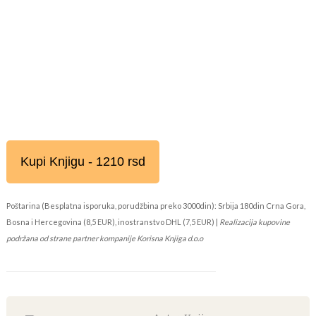
Kupi Knjigu - 1210 rsd
Poštarina (Besplatna isporuka, porudžbina preko 3000din): Srbija 180din Crna Gora,
Bosna i Hercegovina (8,5 EUR), inostranstvo DHL (7,5 EUR) |
Realizacija kupovine
podržana od strane partner kompanije Korisna Knjiga d.o.o