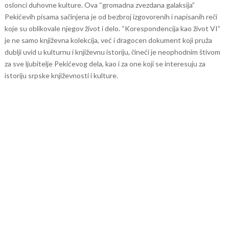
oslonci duhovne kulture. Ova “gromadna zvezdana galaksija”
Pekićevih pisama sačinjena je od bezbroj izgovorenih i napisanih reči
koje su oblikovale njegov život i delo.
“Korespondencija kao život VI”
je ne samo književna kolekcija, već i dragocen dokument koji pruža
dublji uvid u kulturnu i književnu istoriju, čineći je neophodnim štivom
za sve ljubitelje Pekićevog dela, kao i za one koji se interesuju za
istoriju srpske književnosti i kulture.