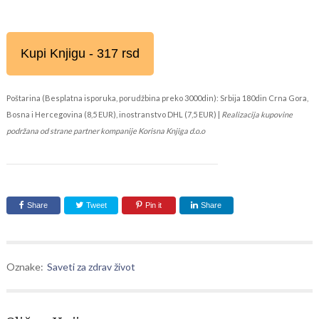
Kupi Knjigu - 317 rsd
Poštarina (Besplatna isporuka, porudžbina preko 3000din): Srbija 180din Crna Gora,
Bosna i Hercegovina (8,5 EUR), inostranstvo DHL (7,5 EUR) |
Realizacija kupovine
podržana od strane partner kompanije Korisna Knjiga d.o.o
Share
Tweet
Pin it
Share
Oznake:
Saveti za zdrav život