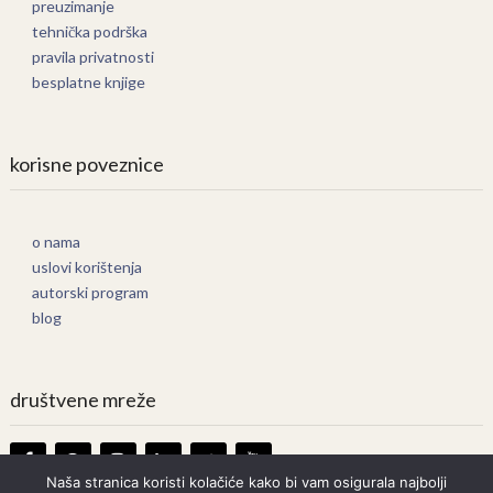
preuzimanje
tehnička podrška
pravila privatnosti
besplatne knjige
korisne poveznice
o nama
uslovi korištenja
autorski program
blog
društvene mreže
Naša stranica koristi kolačiće kako bi vam osigurala najbolji