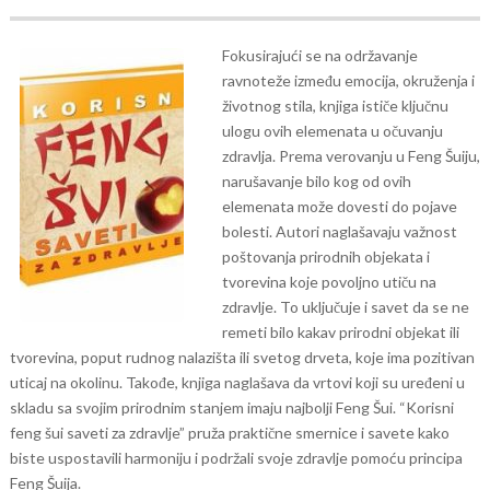
Fokusirajući se na održavanje
ravnoteže između emocija, okruženja i
životnog stila, knjiga ističe ključnu
ulogu ovih elemenata u očuvanju
zdravlja. Prema verovanju u Feng Šuiju,
narušavanje bilo kog od ovih
elemenata može dovesti do pojave
bolesti.
Autori naglašavaju važnost
poštovanja prirodnih objekata i
tvorevina koje povoljno utiču na
zdravlje. To uključuje i savet da se ne
remeti bilo kakav prirodni objekat ili
tvorevina, poput rudnog nalazišta ili svetog drveta, koje ima pozitivan
uticaj na okolinu. Takođe, knjiga naglašava da vrtovi koji su uređeni u
skladu sa svojim prirodnim stanjem imaju najbolji Feng Šui.
“Korisni
feng šui saveti za zdravlje” pruža praktične smernice i savete kako
biste uspostavili harmoniju i podržali svoje zdravlje pomoću principa
Feng Šuija.