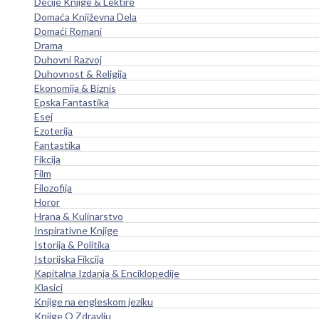
Dečije Knjige & Lektire
Domaća Književna Dela
Domaći Romani
Drama
Duhovni Razvoj
Duhovnost & Religija
Ekonomija & Biznis
Epska Fantastika
Esej
Ezoterija
Fantastika
Fikcija
Film
Filozofija
Horor
Hrana & Kulinarstvo
Inspirativne Knjige
Istorija & Politika
Istorijska Fikcija
Kapitalna Izdanja & Enciklopedije
Klasici
Knjige na engleskom jeziku
Knjige O Zdravlju