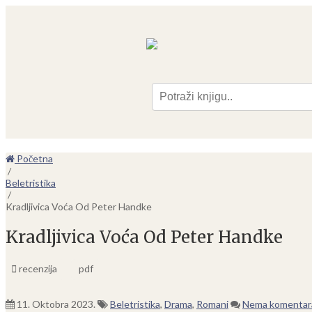
Pre
Početna
/
Beletristika
/
Kradljivica Voća Od Peter Handke
Kradljivica Voća Od Peter Handke
recenzija
pdf
11. Oktobra 2023.
Beletristika
,
Drama
,
Romani
Nema komentar