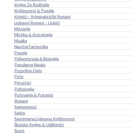
Knjige Za Roditelje
Književnost & Poezija
Krimići – Kriminalistički Romani
Ljubavni Romani – Ljubići
Misterija
Mistika & Astrologija
Muzika
Naučna Fantastika
Poezija
Poljoprivreda & Biologija
Popularna Nauka
Pozorišno Delo
Priče
Priručnici
Psihologija
Putovanja & Putopisi
Romani
Samopomoć
Satira
Savremena Ljubavna Književnost
Školske Knjige & Udžbenici
Sport