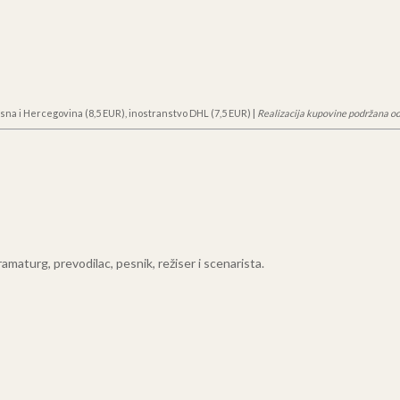
sna i Hercegovina (8,5 EUR), inostranstvo DHL (7,5 EUR) |
Realizacija kupovine podržana od
maturg, prevodilac, pesnik, režiser i scenarista.