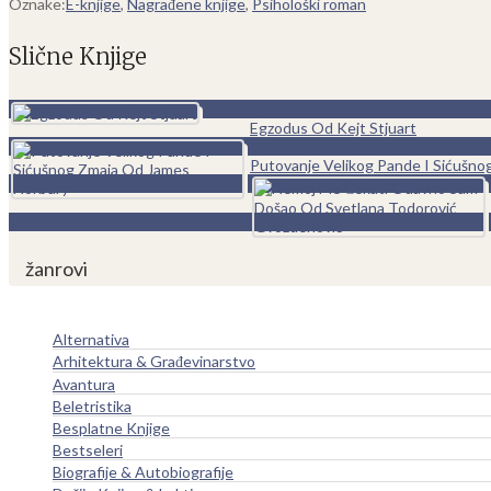
Oznake:
E-knjige
,
Nagrađene knjige
,
Psihološki roman
Slične Knjige
0
Egzodus Od Kejt Stjuart
0
Putovanje Velikog Pande I Sićušn
žanrovi
Alternativa
Arhitektura & Građevinarstvo
Avantura
Beletristika
Besplatne Knjige
Bestseleri
Biografije & Autobiografije