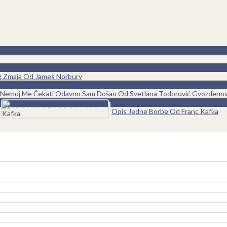
og Zmaja Od James Norbury
0
Nemoj Me Čekati Odavno Sam Došao Od Svetlana Todorović Gvozdenov
0
Opis Jedne Borbe Od Franc Kafka