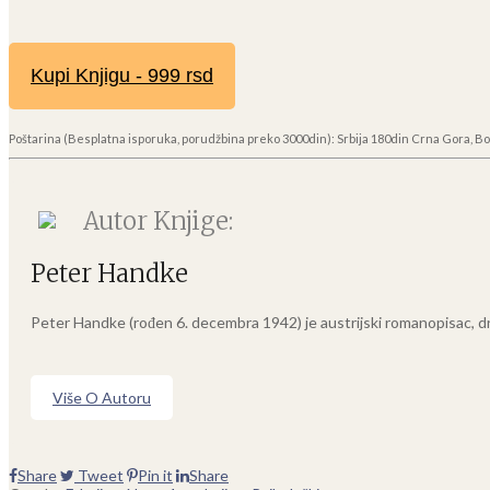
Kupi Knjigu - 999 rsd
Poštarina (Besplatna isporuka, porudžbina preko 3000din): Srbija 180din Crna Gora, Bo
Autor Knjige:
Peter Handke
Peter Handke (rođen 6. decembra 1942) je austrijski romanopisac, dra
Više O Autoru
Share
Tweet
Pin it
Share