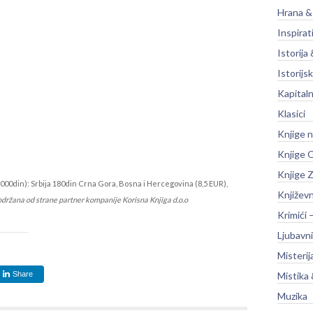
Hrana &
Inspirat
Istorija 
Istorijsk
Kapitaln
Klasici
Knjige 
Knjige O
Knjige Z
000din): Srbija 180din Crna Gora, Bosna i Hercegovina (8,5 EUR),
Književ
održana od strane partner kompanije Korisna Knjiga d.o.o
Krimići 
Ljubavni
Misterij
Share
Mistika 
Muzika