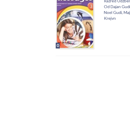
Razred Udžbe
Od Dajan Gudi
Noel Gudi, Maj
Krejvn
0