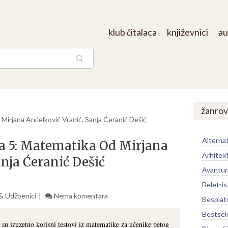
klub čitalaca
književnici
au
aga
/
žanrov
irjana Anđelković Vranić, Sanja Ćeranić Dešić
Alternat
a 5: Matematika Od Mirjana
Arhitek
nja Ćeranić Dešić
Avantur
Beletris
 & Udžbenici
Nema komentara
Besplat
Bestsel
su izuzetno korisni testovi iz matematike za učenike petog