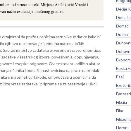
Biografi
emljeni od strane autorki Mirjane Anđelković Vranić i
Dečije K
ivan način evaluacije naučenog gradiva.
Domaća 
Domaći
Drama
 dizajnirani da pruže učenicima raznolike zadatke kako bi
Duhovni
ilo njihovo razumevanje i primena matematičkih
. Sadrže mnoštvo zadataka otvorenog i zatvorenog tipa,
Duhovno
i zadatke višestrukog izbora, povezivanja, dopunjavanja,
Ekonomi
govore i esejske odgovore.
Ovi testovi su odličan alat za
Epska F
nanja učenika i pomažu nastavnicima da prate napredak
Esej
enika u matematici. Takođe, omogućavaju učenicima da
zličite vrste zadataka i pripreme se za testiranje u školi.
Ezoterij
Fantast
Fikcija
Film
Filozofij
Horor