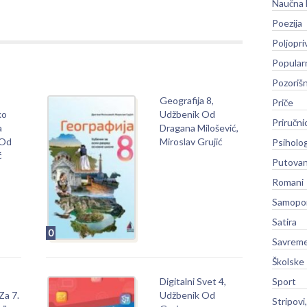
Naučna 
Poezija
Poljopri
Popular
Pozoriš
Geografija 8,
Priče
ko
Udžbenik Od
Priručni
a
Dragana Milošević,
 Od
Miroslav Grujić
Psiholog
ć
Putovan
Romani
Samopo
Satira
0
Savreme
Školske
Sport
Digitalni Svet 4,
Za 7.
Udžbenik Od
Stripovi