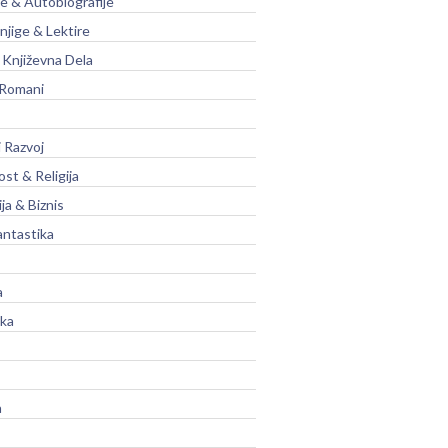
je & Autobiografije
njige & Lektire
Književna Dela
 Romani
 Razvoj
st & Religija
ja & Biznis
antastika
a
ika
a