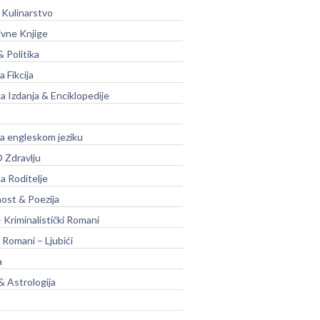
 Kulinarstvo
ivne Knjige
& Politika
a Fikcija
a Izdanja & Enciklopedije
na engleskom jeziku
 Zdravlju
a Roditelje
nost & Poezija
– Kriminalistički Romani
 Romani – Ljubići
a
& Astrologija