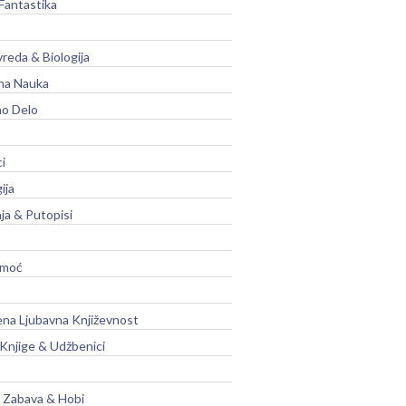
Fantastika
vreda & Biologija
na Nauka
no Delo
ci
ija
ja & Putopisi
moć
na Ljubavna Književnost
 Knjige & Udžbenici
, Zabava & Hobi