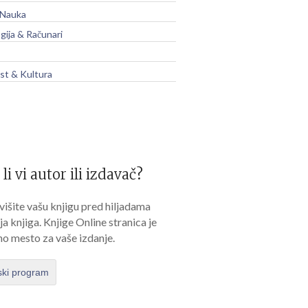
 Nauka
gija & Računari
t & Kultura
 li vi autor ili izdavač?
išite vašu knjigu pred hiljadama
lja knjiga. Knjige Online stranica je
no mesto za vaše izdanje.
ski program