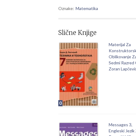
Oznake:
Matematika
Slične Knjige
Materijal Za
Konstruktors
Oblikovanje Z
Sedmi Razred
Zoran Lapčevi
0
Messages 3,
Engleski Jezik 