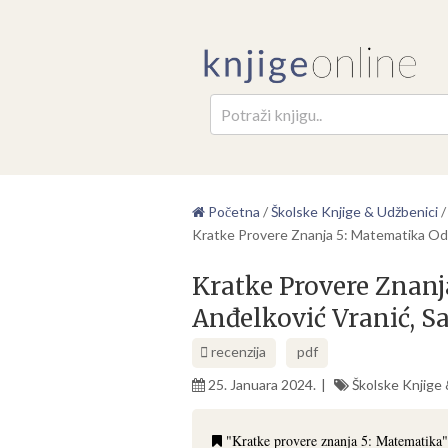
Pretr
Početna
/
Školske Knjige & Udžbenici
Kratke Provere Znanja 5: Matematika Od M
Kratke Provere Znanj
Anđelković Vranić, Sa
recenzija
pdf
25. Januara 2024.
Školske Knjige
"Kratke provere znanja 5: Matematika" 