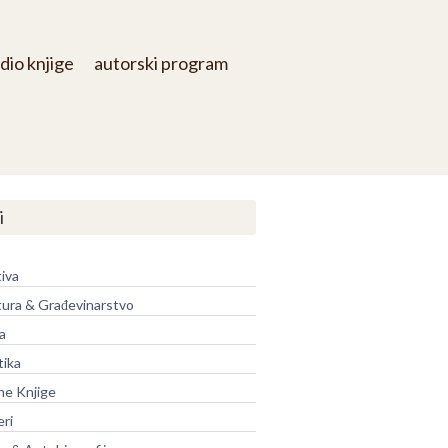
dio knjige
autorski program
i
iva
tura & Građevinarstvo
a
tika
ne Knjige
eri