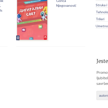
nik
Gorica
Struka i
,
Njegovanović
ls
Tehnolo
Trileri
Umetnos
0
Jeste
Promov
ljubite
savrše
autor