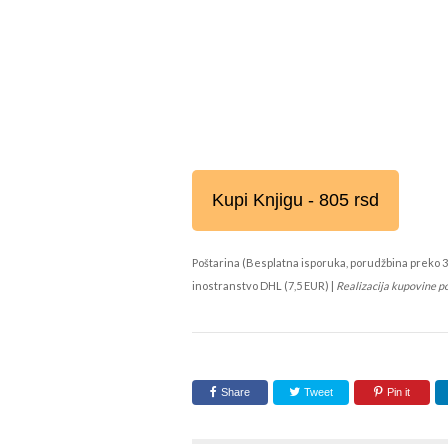
Kupi Knjigu - 805 rsd
Poštarina (Besplatna isporuka, porudžbina preko 3
inostranstvo DHL (7,5 EUR) |
Realizacija kupovine p
Share
Tweet
Pin it