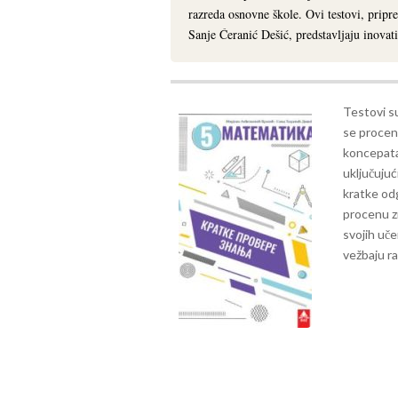
razreda osnovne škole. Ovi testovi, pripr
Sanje Ćeranić Dešić, predstavljaju inovat
Testovi su
se procen
koncepata
uključujuć
kratke od
procenu z
svojih uč
vežbaju ra