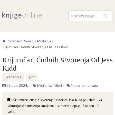
Pretraga
Početna
/
Romani
/
Misterija
/
Krijumčari Čudnih Stvorenja Od Jess Kidd
Krijumčari Čudnih Stvorenja Od Jess
Kidd
recenzija
pdf
26. Jula 2024.
Misterija
,
Trileri
Nema komentara
"Krijumčari čudnih stvorenja" autorice Jess Kidd je uzbudljiva
viktorijanska misterija smeštena u sumorni i opasni London 19.
veka.