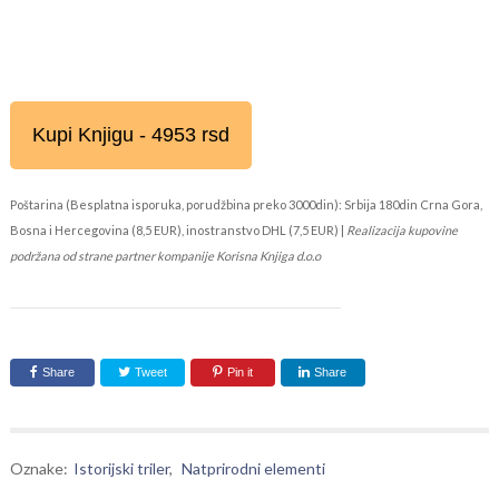
Kupi Knjigu - 4953 rsd
Poštarina (Besplatna isporuka, porudžbina preko 3000din): Srbija 180din Crna Gora,
Bosna i Hercegovina (8,5 EUR), inostranstvo DHL (7,5 EUR) |
Realizacija kupovine
podržana od strane partner kompanije Korisna Knjiga d.o.o
Share
Tweet
Pin it
Share
Oznake:
Istorijski triler
,
Natprirodni elementi