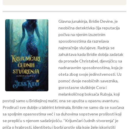
Glavna junakinja, Bridie Devine, je
neobična detektivka čija reputacija
počiva na njenim izuzetnim
sposobnostima da razrešava
najmračnije slučajeve. Radnja se
zahuktava kada Bridie dobija zadatak
da pronađe Christabel, djevojčicu sa
nadnaravnim sposobnostima, koja je
oteta zbog svoje jedinstvenosti. Uz
pomoć dvoje neobičnih saveznika,
gorostasne sluškinje Cora i
melankoličnog boksača Rubyja, koji
postoji samo u Bridiejinoj mašti, ona se upušta u opasnu avanturu.
Prodirući sve dublje u labirint kriminala, Bridie ne samo da se suočava
sa spoljnim opasnostima već i sa duhovima sopstvene prošlosti koji
se prepliću s njenom sadašnjošću. “Krijumčari čudnih stvorenja” je
priča o hrabrosti, identitetu i borbi protiv sila koje žele iskoristiti