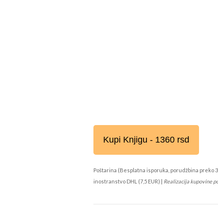
Kupi Knjigu - 1360 rsd
Poštarina (Besplatna isporuka, porudžbina preko 3
inostranstvo DHL (7,5 EUR) |
Realizacija kupovine p