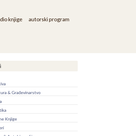
dio knjige
autorski program
i
iva
tura & Građevinarstvo
a
tika
ne Knjige
eri