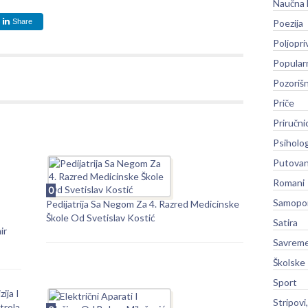
Naučna 
Share
Poezija
Poljopri
Popular
Pozoriš
Priče
Priručni
Psiholog
Putovan
Romani
0
Samopo
Pedijatrija Sa Negom Za 4. Razred Medicinske
Škole Od Svetislav Kostić
Satira
ir
Savreme
Školske
Sport
zija I
Stripovi
trola