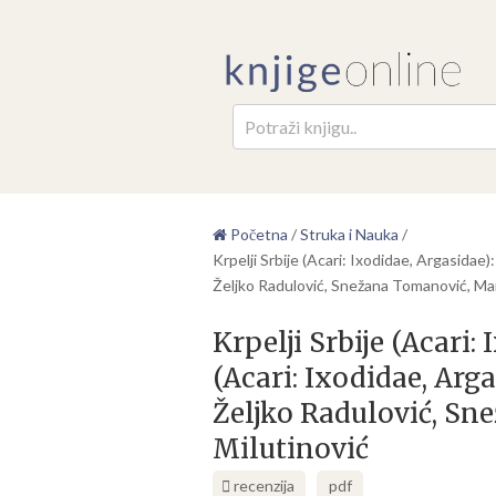
Pretr
Početna
/
Struka i Nauka
/
Krpelji Srbije (Acari: Ixodidae, Argasidae)
Željko Radulović, Snežana Tomanović, Mar
Krpelji Srbije (Acari:
(Acari: Ixodidae, Arga
Željko Radulović, Sn
Milutinović
recenzija
pdf