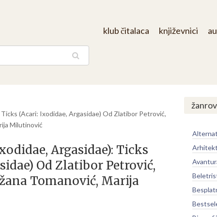
klub čitalaca
književnici
au
aga
žanrov
: Ticks (Acari: Ixodidae, Argasidae) Od Zlatibor Petrović,
ija Milutinović
Alternat
 Ixodidae, Argasidae): Ticks
Arhitek
Avantur
sidae) Od Zlatibor Petrović,
Beletris
ežana Tomanović, Marija
Besplat
Bestsel