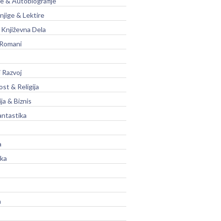
je & Autobiografije
njige & Lektire
Književna Dela
 Romani
 Razvoj
st & Religija
ja & Biznis
antastika
a
ika
a