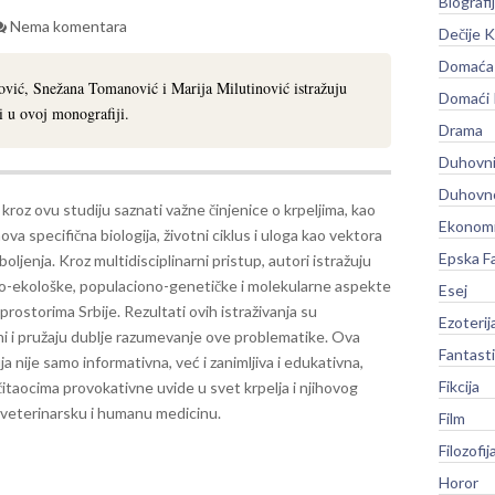
Biografi
Nema komentara
Dečije K
Domaća 
ović, Snežana Tomanović i Marija Milutinović istražuju
Domaći
i u ovoj monografiji.
Drama
Duhovni
Duhovno
 kroz ovu studiju saznati važne činjenice o krpeljima, kao
Ekonomi
hova specifična biologija, životni ciklus i uloga kao vektora
Epska F
oboljenja.
Kroz multidisciplinarni pristup, autori istražuju
ko-ekološke, populaciono-genetičke i molekularne aspekte
Esej
 prostorima Srbije. Rezultati ovih istraživanja su
Ezoterij
ni i pružaju dublje razumevanje ove problematike.
Ova
Fantast
a nije samo informativna, već i zanimljiva i edukativna,
Fikcija
čitaocima provokativne uvide u svet krpelja i njihovog
a veterinarsku i humanu medicinu.
Film
Filozofij
Horor