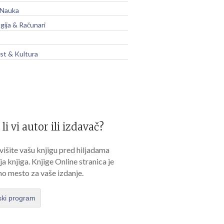
 Nauka
gija & Računari
t & Kultura
 li vi autor ili izdavač?
išite vašu knjigu pred hiljadama
lja knjiga. Knjige Online stranica je
no mesto za vaše izdanje.
ski program