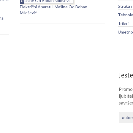
0
Struka i
Električni Aparati I Mašine Od Boban
Milošević
Tehnolo
ma
Trileri
Umetnos
Jeste
Promov
ljubite
savrše
autor