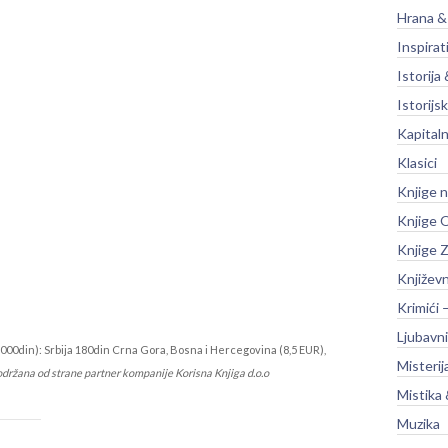
Hrana &
Inspirat
Istorija 
Istorijsk
Kapitaln
Klasici
Knjige 
Knjige O
Knjige Z
Književ
Krimići 
Ljubavni
000din): Srbija 180din Crna Gora, Bosna i Hercegovina (8,5 EUR),
Misterij
održana od strane partner kompanije Korisna Knjiga d.o.o
Mistika 
Muzika