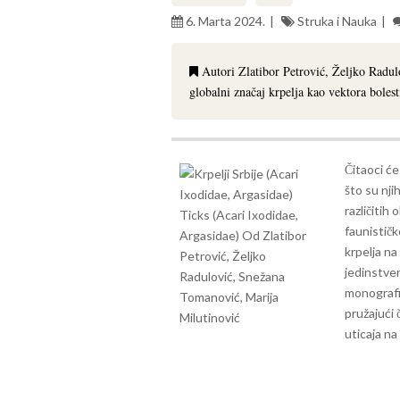
6. Marta 2024.
Struka i Nauka
Autori Zlatibor Petrović, Željko Radul
globalni značaj krpelja kao vektora bolest
Čitaoci će
što su nji
različitih 
faunistič
krpelja na
jedinstve
monografij
pružajući 
uticaja n