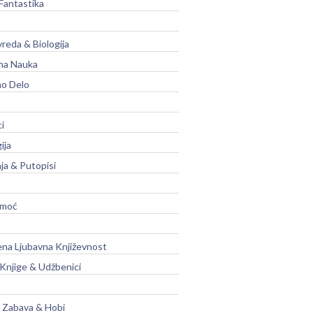
Fantastika
vreda & Biologija
na Nauka
no Delo
ci
ija
ja & Putopisi
moć
na Ljubavna Književnost
 Knjige & Udžbenici
, Zabava & Hobi