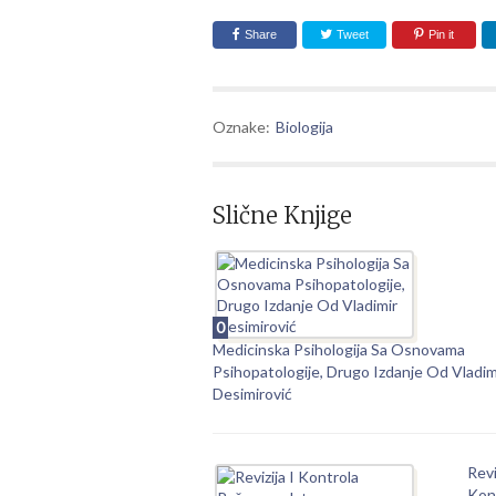
Share
Tweet
Pin it
Oznake:
Biologija
Slične Knjige
0
Medicinska Psihologija Sa Osnovama
Psihopatologije, Drugo Izdanje Od Vladim
Desimirović
Revi
Kon