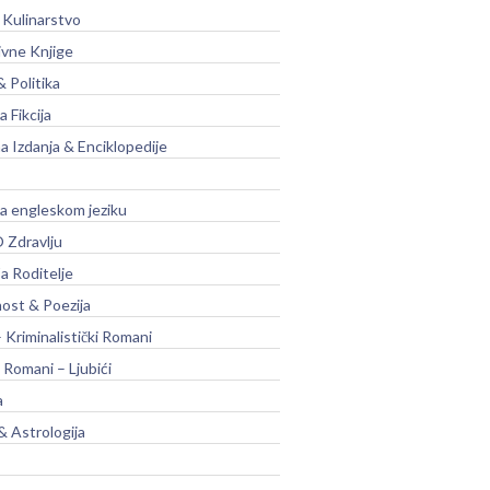
 Kulinarstvo
ivne Knjige
& Politika
a Fikcija
a Izdanja & Enciklopedije
na engleskom jeziku
 Zdravlju
a Roditelje
nost & Poezija
– Kriminalistički Romani
 Romani – Ljubići
a
& Astrologija