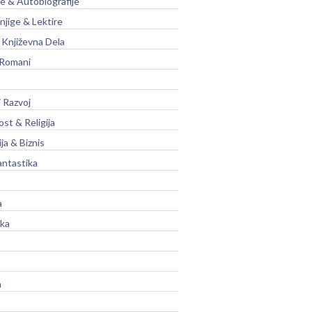
je & Autobiografije
njige & Lektire
Književna Dela
 Romani
 Razvoj
st & Religija
ja & Biznis
antastika
a
ika
a