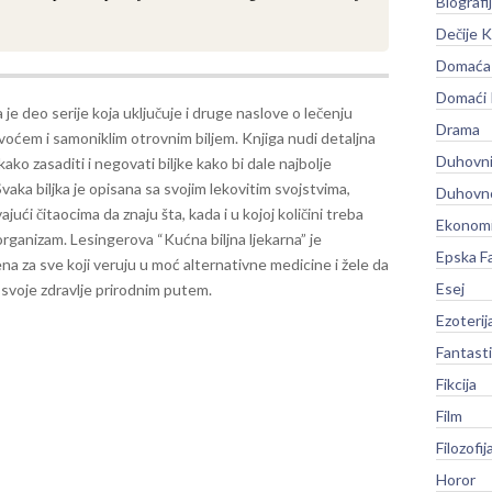
Biografi
Dečije K
Domaća 
Domaći
 je deo serije koja uključuje i druge naslove o lečenju
Drama
voćem i samoniklim otrovnim biljem.
Knjiga nudi detaljna
Duhovni
ako zasaditi i negovati biljke kako bi dale najbolje
vaka biljka je opisana sa svojim lekovitim svojstvima,
Duhovno
ući čitaocima da znaju šta, kada i u kojoj količini treba
Ekonomi
organizam. Lesingerova “Kućna biljna ljekarna” je
Epska F
a za sve koji veruju u moć alternativne medicine i žele da
Esej
svoje zdravlje prirodnim putem.
Ezoterij
Fantast
Fikcija
Film
Filozofij
Horor