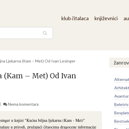
klub čitalaca
književnici
au
aga
jna Ljekarna (Kam – Met) Od Ivan Lesinger
žanrov
a (Kam – Met) Od Ivan
Alternat
Arhitek
Avantur
Nema komentara
Beletris
Besplat
inger u knjizi "Kućna biljna ljekarna (Kam - Met)"
Bestsel
e nalaze u prirodi, pružajući čitaocima dragocene informacije