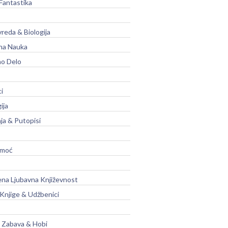
Fantastika
vreda & Biologija
na Nauka
no Delo
ci
ija
ja & Putopisi
moć
na Ljubavna Književnost
 Knjige & Udžbenici
, Zabava & Hobi