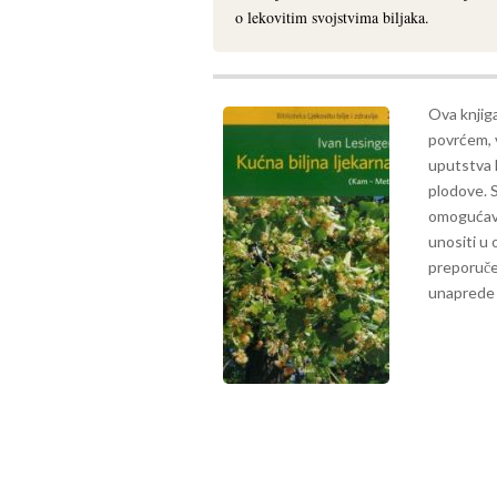
o lekovitim svojstvima biljaka.
Ova knjiga
povrćem, 
uputstva k
plodove. S
omogućavaj
unositi u 
preporučen
unaprede 