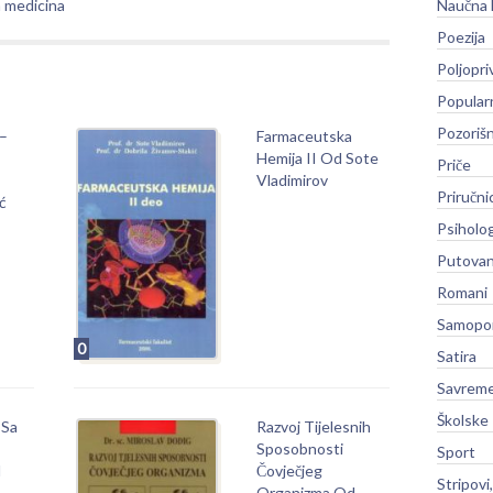
a medicina
Naučna 
Poezija
Poljopri
Popular
Pozoriš
 –
Farmaceutska
Hemija II Od Sote
Priče
Vladimirov
Priručni
ć
Psiholog
Putovan
Romani
Samopo
0
Satira
Savreme
Školske
 Sa
Razvoj Tijelesnih
Sposobnosti
Sport
d
Čovječjeg
Stripovi
Organizma Od