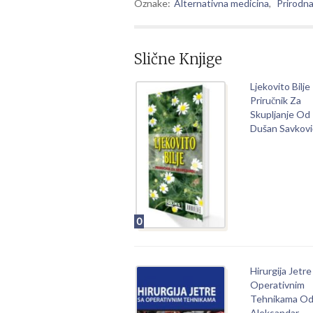
Oznake:
Alternativna medicina
,
Prirodn
Slične Knjige
Ljekovito Bilje
Priručnik Za
Skupljanje Od
Dušan Savkovi
0
Hirurgija Jetre
Operativnim
Tehnikama O
Aleksandar