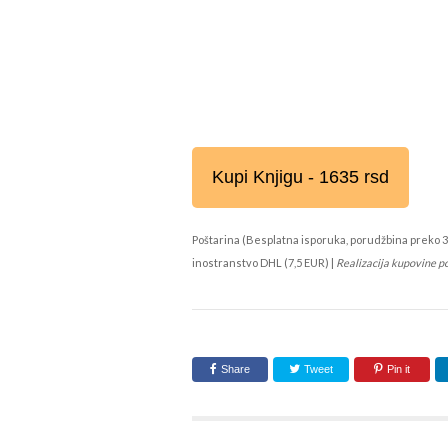
Kupi Knjigu - 1635 rsd
Poštarina (Besplatna isporuka, porudžbina preko 3
inostranstvo DHL (7,5 EUR) |
Realizacija kupovine p
Share
Tweet
Pin it