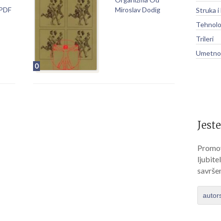
 PDF
Miroslav Dodig
Struka i
Tehnolo
Trileri
Umetnos
0
Jeste
Promov
ljubite
savrše
autor