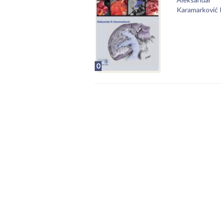
Karamarković
0