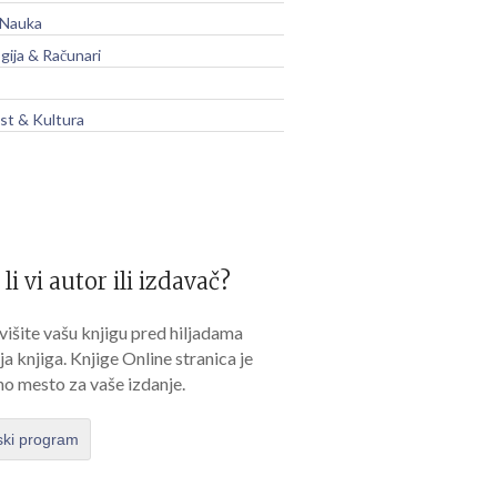
 Nauka
gija & Računari
t & Kultura
 li vi autor ili izdavač?
išite vašu knjigu pred hiljadama
lja knjiga. Knjige Online stranica je
no mesto za vaše izdanje.
ski program