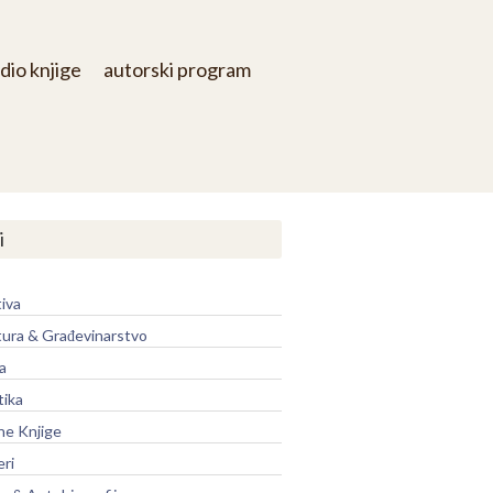
dio knjige
autorski program
i
iva
tura & Građevinarstvo
a
tika
ne Knjige
eri