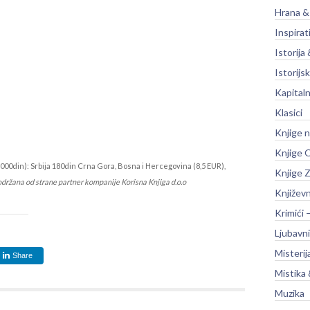
Hrana &
Inspirat
Istorija 
Istorijsk
Kapitaln
Klasici
Knjige 
Knjige O
000din): Srbija 180din Crna Gora, Bosna i Hercegovina (8,5 EUR),
Knjige Z
održana od strane partner kompanije Korisna Knjiga d.o.o
Književ
Krimići 
Ljubavni
Misterij
Share
Mistika 
Muzika