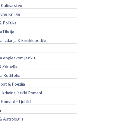
 Kulinarstvo
ivne Knjige
& Politika
a Fikcija
a Izdanja & Enciklopedije
na engleskom jeziku
 Zdravlju
a Roditelje
nost & Poezija
– Kriminalistički Romani
 Romani – Ljubići
a
& Astrologija