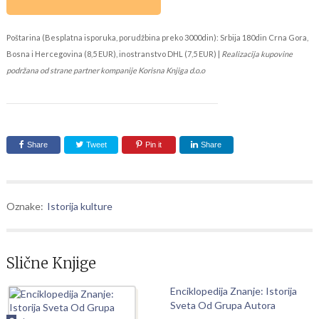
Poštarina (Besplatna isporuka, porudžbina preko 3000din): Srbija 180din Crna Gora,
Bosna i Hercegovina (8,5 EUR), inostranstvo DHL (7,5 EUR) |
Realizacija kupovine
podržana od strane partner kompanije Korisna Knjiga d.o.o
Share
Tweet
Pin it
Share
Oznake:
Istorija kulture
Slične Knjige
Enciklopedija Znanje: Istorija
Sveta Od Grupa Autora