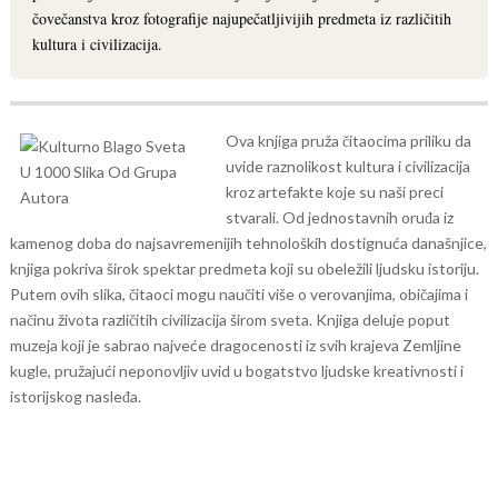
čovečanstva kroz fotografije najupečatljivijih predmeta iz različitih
kultura i civilizacija.
Ova knjiga pruža čitaocima priliku da
uvide raznolikost kultura i civilizacija
kroz artefakte koje su naši preci
stvarali. Od jednostavnih oruđa iz
kamenog doba do najsavremenijih tehnoloških dostignuća današnjice,
knjiga pokriva širok spektar predmeta koji su obeležili ljudsku istoriju.
Putem ovih slika, čitaoci mogu naučiti više o verovanjima, običajima i
načinu života različitih civilizacija širom sveta. Knjiga deluje poput
muzeja koji je sabrao najveće dragocenosti iz svih krajeva Zemljine
kugle, pružajući neponovljiv uvid u bogatstvo ljudske kreativnosti i
istorijskog nasleđa.