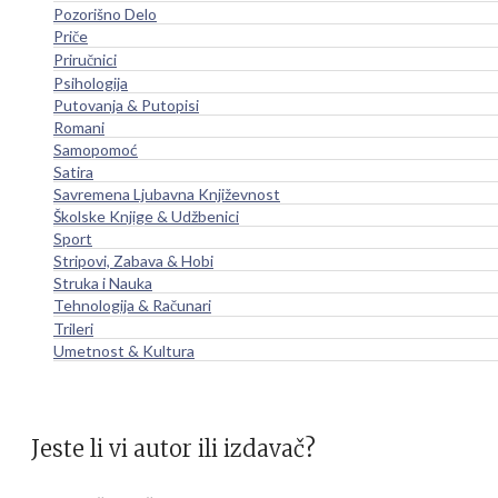
Pozorišno Delo
Priče
Priručnici
Psihologija
Putovanja & Putopisi
Romani
Samopomoć
Satira
Savremena Ljubavna Književnost
Školske Knjige & Udžbenici
Sport
Stripovi, Zabava & Hobi
Struka i Nauka
Tehnologija & Računari
Trileri
Umetnost & Kultura
Jeste li vi autor ili izdavač?