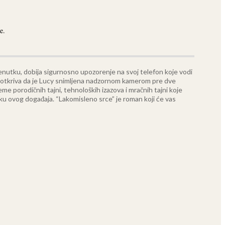
e.
enutku, dobija sigurnosno upozorenje na svoj telefon koje vodi
ak otkriva da je Lucy snimljena nadzornom kamerom pre dve
eme porodičnih tajni, tehnoloških izazova i mračnih tajni koje
etku ovog događaja.
“Lakomisleno srce” je roman koji će vas