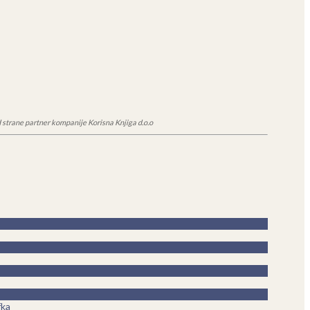
 strane partner kompanije Korisna Knjiga d.o.o
fka