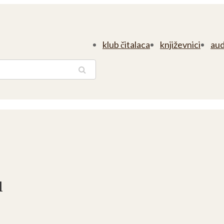
klub čitalaca
književnici
aud
traga
l