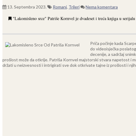
13. Septembra 2023.
Romani
,
Trileri
Nema komentara
"Lakomisleno srce" Patriše Kornvel je dvadeset i treća knjiga u serijalu 
Priča počinje kada Scarp
do videoisječka poslatog
decenije, a sadržaj snimk
prošlost može da otkrije. Patriša Kornvel majstorski stvara napetost i 
držati u neizvesnosti i intrigirati sve dok otkrivate tajne iz prošlosti i nj