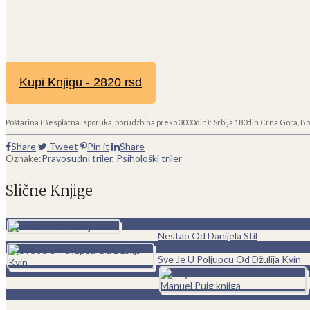
Kupi Knjigu - 2820 rsd
Poštarina (Besplatna isporuka, porudžbina preko 3000din): Srbija 180din Crna Gora, Bo
Share
Tweet
Pin it
Share
Oznake:
Pravosudni triler
,
Psihološki triler
Slične Knjige
0
Nestao Od Danijela Stil
0
Sve Je U Poljupcu Od Džulija Kvin