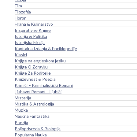
Film
Filozofija
Horor
Hrana & Kulinarstvo
Inspirativne Knjige
Istorija & Politika
Istorijska Fikcija
Kapitalna Izdanja & Enciklopedije
Klasici
Knjige na engleskom jeziku
Knjige O Zdravlju
Knjige Za Roditelje
Književnost & Poezija
Krimići – Kriminalistički Romani
Ljubavni Romani – Ljubići
Misterija
Mistika & Astrologija
Muzika
Naučna Fantastika
Poezija
Poljoprivreda & Biologija
Popularna Nauka