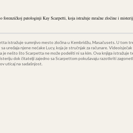
o forenzičkoj patologinji Kay Scarpetti, koja istražuje mračne zločine i misterij
etta istražuje sumnjivo mesto zločina u Kembridžu, Masačusets. U tom tr
 sa uređaja njene nećake Lucy, koja je stručnjak za računare. Videoisječ
a je nešto što Scarpetta ne može podeliti ni sa kim.
Ova knjiga istražuje t
misteriju dok čitatelji zajedno sa Scarpettom pokušavaju razotkriti zagon
ihov uticaj na sadašnjost.