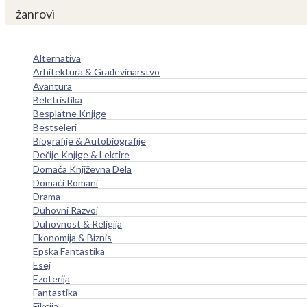
žanrovi
Alternativa
Arhitektura & Građevinarstvo
Avantura
Beletristika
Besplatne Knjige
Bestseleri
Biografije & Autobiografije
Dečije Knjige & Lektire
Domaća Književna Dela
Domaći Romani
Drama
Duhovni Razvoj
Duhovnost & Religija
Ekonomija & Biznis
Epska Fantastika
Esej
Ezoterija
Fantastika
Fikcija