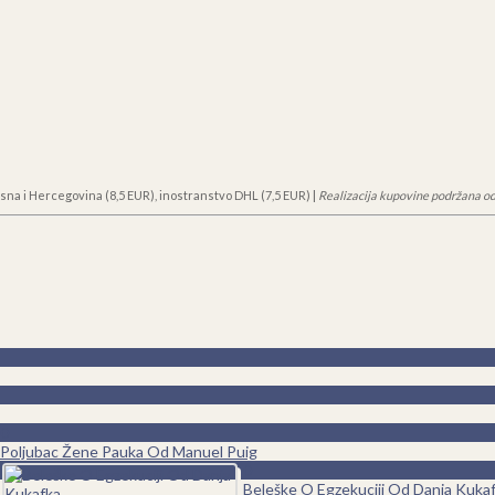
sna i Hercegovina (8,5 EUR), inostranstvo DHL (7,5 EUR) |
Realizacija kupovine podržana od
0
Poljubac Žene Pauka Od Manuel Puig
0
Beleške O Egzekuciji Od Danja Kuka