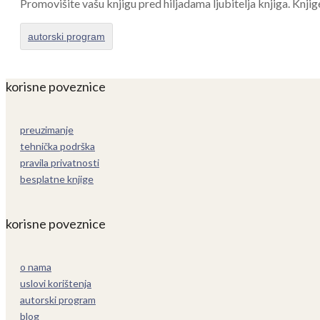
Promovišite vašu knjigu pred hiljadama ljubitelja knjiga. Knjig
autorski program
korisne poveznice
preuzimanje
tehnička podrška
pravila privatnosti
besplatne knjige
korisne poveznice
o nama
uslovi korištenja
autorski program
blog