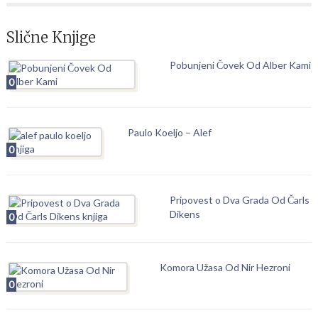
Slične Knjige
Pobunjeni Čovek Od Alber Kami
0
Paulo Koeljo – Alef
0
Pripovest o Dva Grada Od Čarls
Dikens
0
Komora Užasa Od Nir Hezroni
0