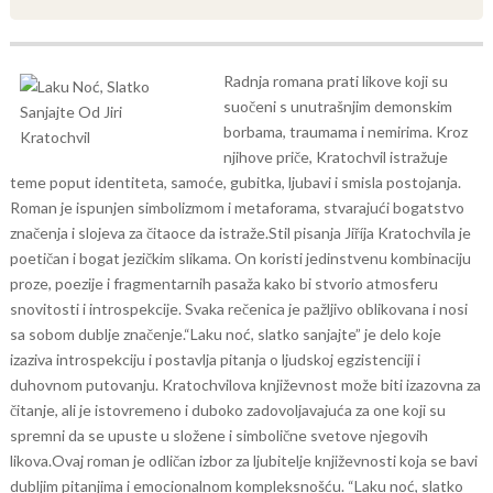
Radnja romana prati likove koji su
suočeni s unutrašnjim demonskim
borbama, traumama i nemirima. Kroz
njihove priče, Kratochvil istražuje
teme poput identiteta, samoće, gubitka, ljubavi i smisla postojanja.
Roman je ispunjen simbolizmom i metaforama, stvarajući bogatstvo
značenja i slojeva za čitaoce da istraže.
Stil pisanja Jiříja Kratochvila je
poetičan i bogat jezičkim slikama. On koristi jedinstvenu kombinaciju
proze, poezije i fragmentarnih pasaža kako bi stvorio atmosferu
snovitosti i introspekcije. Svaka rečenica je pažljivo oblikovana i nosi
sa sobom dublje značenje.
“Laku noć, slatko sanjajte” je delo koje
izaziva introspekciju i postavlja pitanja o ljudskoj egzistenciji i
duhovnom putovanju. Kratochvilova književnost može biti izazovna za
čitanje, ali je istovremeno i duboko zadovoljavajuća za one koji su
spremni da se upuste u složene i simbolične svetove njegovih
likova.
Ovaj roman je odličan izbor za ljubitelje književnosti koja se bavi
dubljim pitanjima i emocionalnom kompleksnošću. “Laku noć, slatko