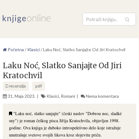
Pretraga
Početna
/
Klasici
/
Laku Noć, Slatko Sanjajte Od Jiri Kratochvil
Laku Noć, Slatko Sanjajte Od Jiri
Kratochvil
recenzija
pdf
31. Maja 2023.
Klasici
,
Romani
Nema komentara
"Laku noć, slatko sanjajte" (česki naslov "Dobrou noc, sladké
sny") je roman češkog pisca Jiříja Kratochvila, objavljen 1998.
godine. Ova knjiga je duboko introspektivno delo koje istražuje
unutrašnje svetove svojih likova kroz slojevitu priču.