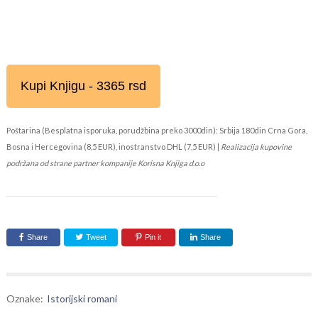
Kupi Knjigu - 3365 rsd
Poštarina (Besplatna isporuka, porudžbina preko 3000din): Srbija 180din Crna Gora,
Bosna i Hercegovina (8,5 EUR), inostranstvo DHL (7,5 EUR) |
Realizacija kupovine
podržana od strane partner kompanije Korisna Knjiga d.o.o
Share
Tweet
Pin it
Share
Oznake:
Istorijski romani