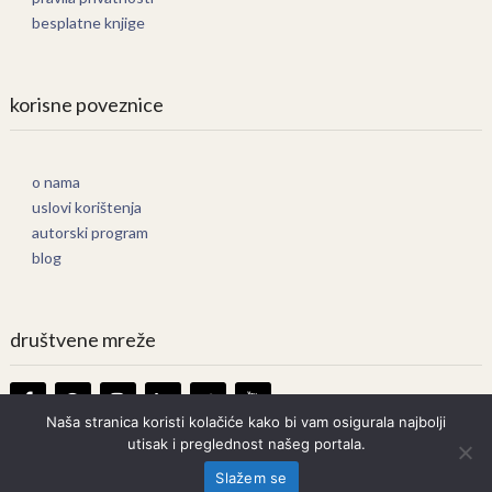
besplatne knjige
korisne poveznice
o nama
uslovi korištenja
autorski program
blog
društvene mreže
Naša stranica koristi kolačiće kako bi vam osigurala najbolji
utisak i preglednost našeg portala.
Knjige Online
Copyright © 2026.
Slažem se
Prava zadržana. Bilo kakvo kopiranje strogo zabranjeno.