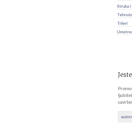
Struka i
Tehnolo
Trileri
Umetnos
Jeste
Promov
ljubite
savrše
autor