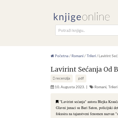
Pretr
Početna
/
Romani
/
Trileri
/
Lavirint Se
Lavirint Sećanja Od B
recenzija
pdf
10. Augusta 2023.
Romani
,
Trileri
"Lavirint sećanja" autora Blejka Krauča 
Glavni junaci su Bari Saton, policijski d
fokusira na tajanstveni fenomen nazvan "s