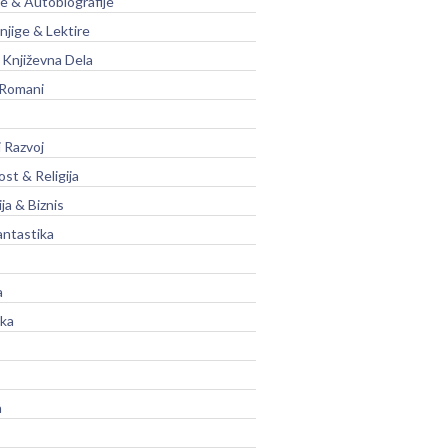
je & Autobiografije
njige & Lektire
Književna Dela
 Romani
 Razvoj
st & Religija
ja & Biznis
antastika
a
ika
a