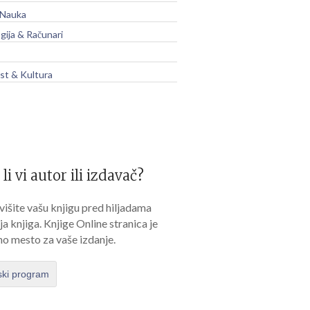
 Nauka
gija & Računari
t & Kultura
 li vi autor ili izdavač?
išite vašu knjigu pred hiljadama
lja knjiga. Knjige Online stranica je
no mesto za vaše izdanje.
ski program