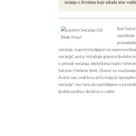
sećanja o životima koje nikada nisu vodil
Bari Saton
razotkrij
pronalaže
sećanja, suprotstavljajući se opasnostima
sećanja”, autor istražuje granice ljudske m
o prirodi sećanja, identiteta i kako tehnol
Satona i Helene Smit, čitaoci se suočavaju 
Autor nas vodi kroz priču koja je ispreple
sećanja” nas tera da razmišljamo o posled
ljudsku psihu i društvo u celini.