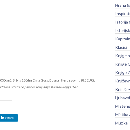
Hrana &
Inspirat
Istorija 
Istorijsk
Kapitaln
Klasici
Knjige 
Knjige O
Knjige Z
000din): Srbija 180din Crna Gora, Bosna i Hercegovina (8,5 EUR),
Književ
održana od strane partner kompanije Korisna Knjiga d.o.o
Krimići 
Ljubavni
Misterij
Mistika 
Share
Muzika