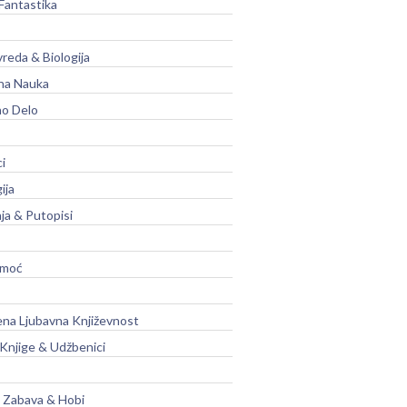
Fantastika
vreda & Biologija
na Nauka
no Delo
ci
ija
ja & Putopisi
moć
na Ljubavna Književnost
 Knjige & Udžbenici
, Zabava & Hobi