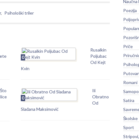
Naučna 
Poezija
r
,
Psihološki triler
Poljopri
Popular
Pozoriš
Priče
Rusalkin
Priručni
ete
Poljubac
0
Od Kejt
Psiholog
Kvin
Putovan
Romani
 Što
Ili
Samopo
lice
Obratno
0
Satira
Od
Slađana Maksimović
Savreme
Školske
Sport
Stripovi