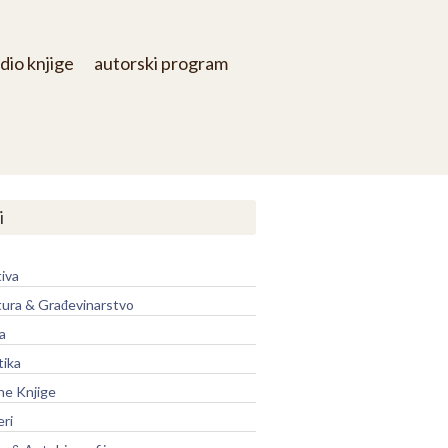
dio knjige
autorski program
i
iva
tura & Građevinarstvo
a
tika
ne Knjige
eri