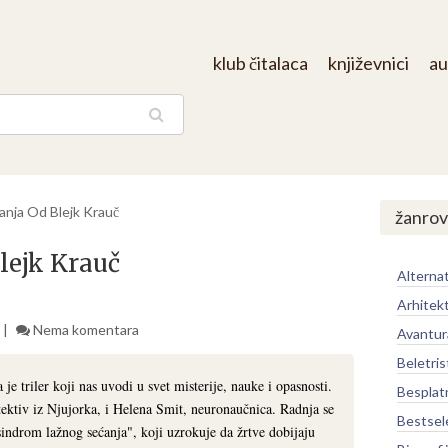
klub čitalaca
književnici
au
aga
ćanja Od Blejk Krauč
žanrov
lejk Krauč
Alternat
Arhitek
Nema komentara
Avantur
Beletris
je triler koji nas uvodi u svet misterije, nauke i opasnosti.
Besplat
etektiv iz Njujorka, i Helena Smit, neuronaučnica. Radnja se
Bestsel
indrom lažnog sećanja", koji uzrokuje da žrtve dobijaju