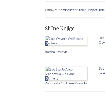
Oznake:
Kriminalistički triler
,
Napeti trile
Slične Knjige
Lica
Osv
0
Od
Bojana Pavlović
Sve
Je A
0
Zaboravila Od Liane Moriarty