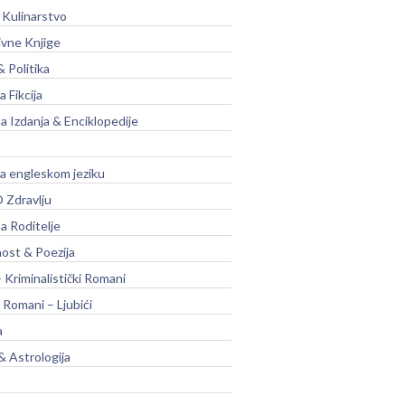
 Kulinarstvo
ivne Knjige
& Politika
a Fikcija
a Izdanja & Enciklopedije
na engleskom jeziku
 Zdravlju
a Roditelje
nost & Poezija
– Kriminalistički Romani
 Romani – Ljubići
a
& Astrologija