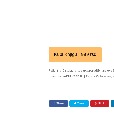
Kupi Knjigu - 999 rsd
Poštarina (Besplatna isporuka, porudžbina preko 3
inostranstvo DHL (7,5 EUR) |
Realizacija kupovine p
Share
Tweet
Pin it