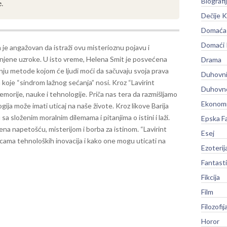
Biografi
e.
Dečije K
Domaća 
Domaći
 je angažovan da istraži ovu misterioznu pojavu i
e njene uzroke. U isto vreme, Helena Smit je posvećena
Drama
nju metode kojom će ljudi moći da sačuvaju svoja prava
Duhovni
 koje “sindrom lažnog sećanja” nosi.
Kroz “Lavirint
Duhovno
emorije, nauke i tehnologije. Priča nas tera da razmišljamo
Ekonomi
ogija može imati uticaj na naše živote. Kroz likove Barija
sa složenim moralnim dilemama i pitanjima o istini i laži.
Epska F
tena napetošću, misterijom i borba za istinom. “Lavirint
Esej
icama tehnoloških inovacija i kako one mogu uticati na
Ezoterij
Fantast
Fikcija
Film
Filozofij
Horor