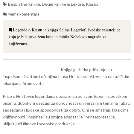
Besplatne Knjige
,
Dečije Knjige & Lektire
,
Klasici
Nema komentara
Legende o Kristu je knjiga Selme Lagerlof, švedske spisateljice
koja je bila prva žena koja je dobila Nobelovu nagradu za
književnost.
Knjiga je zbirka priča koje su
inspirisane životom i učenjima Isusa Hrista i smeštene su na različitim
lokacijama širom sveta.
Priče u Hristovim legendama poznate su po svom lepom i poetskom
pisanju, dubokom osećaju za duhovnost i univerzalnim temama ljubavi,
saosećanja i ljudske sposobnosti za dobro. Oni se smatraju klasicima
književnosti i inspirisali su brojne adaptacije i reinterpretacije,
uključujući filmove i scenske produkcije.