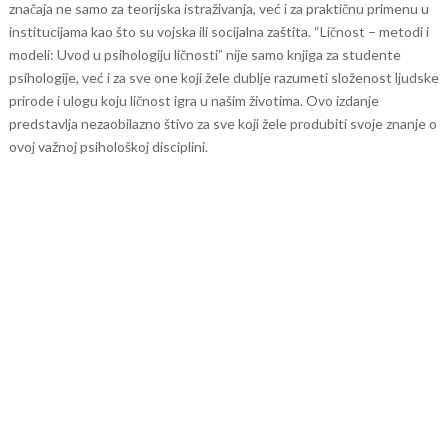
značaja ne samo za teorijska istraživanja, već i za praktičnu primenu u
institucijama kao što su vojska ili socijalna zaštita.
“Ličnost – metodi i
modeli: Uvod u psihologiju ličnosti” nije samo knjiga za studente
psihologije, već i za sve one koji žele dublje razumeti složenost ljudske
prirode i ulogu koju ličnost igra u našim životima. Ovo izdanje
predstavlja nezaobilazno štivo za sve koji žele produbiti svoje znanje o
ovoj važnoj psihološkoj disciplini.