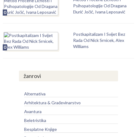
Psihopatologije Od Dragana
Đurić Jočić, Ivana Leposavić
0
Postkapitalizam I Svijet Bez
Rada Od Nick Srnicek, Alex
Williams
0
žanrovi
Alternativa
Arhitektura & Građevinarstvo
Avantura
Beletristika
Besplatne Knjige