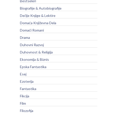
Bestseleri
Biografije & Autobiografije
Dečije Knjige & Lektire
Domaća Književna Dela
Domaći Romani
Drama
Duhovni Razvoj
Duhovnost & Religija
Ekonomija & Biznis
Epska Fantastika
Esej
Ezoterija
Fantastika
Fikcija
Film
Filozofija