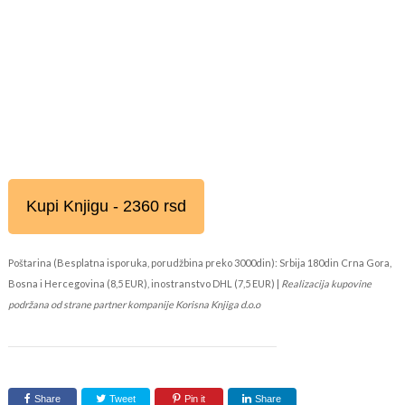
Kupi Knjigu - 2360 rsd
Poštarina (Besplatna isporuka, porudžbina preko 3000din): Srbija 180din Crna Gora,
Bosna i Hercegovina (8,5 EUR), inostranstvo DHL (7,5 EUR) |
Realizacija kupovine
podržana od strane partner kompanije Korisna Knjiga d.o.o
Share
Tweet
Pin it
Share