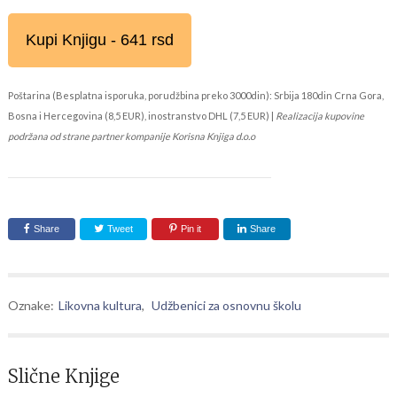
Kupi Knjigu - 641 rsd
Poštarina (Besplatna isporuka, porudžbina preko 3000din): Srbija 180din Crna Gora,
Bosna i Hercegovina (8,5 EUR), inostranstvo DHL (7,5 EUR) |
Realizacija kupovine
podržana od strane partner kompanije Korisna Knjiga d.o.o
Share
Tweet
Pin it
Share
Oznake:
Likovna kultura
,
Udžbenici za osnovnu školu
Slične Knjige