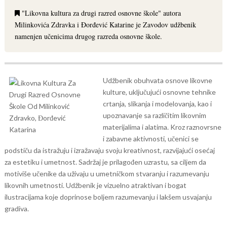
"Likovna kultura za drugi razred osnovne škole" autora
Milinkovića Zdravka i Đorđević Katarine je Zavodov udžbenik
namenjen učenicima drugog razreda osnovne škole.
Udžbenik obuhvata osnove likovne
kulture, uključujući osnovne tehnike
crtanja, slikanja i modelovanja, kao i
upoznavanje sa različitim likovnim
materijalima i alatima. Kroz raznovrsne
i zabavne aktivnosti, učenici se
podstiču da istražuju i izražavaju svoju kreativnost, razvijajući osećaj
za estetiku i umetnost. Sadržaj je prilagođen uzrastu, sa ciljem da
motiviše učenike da uživaju u umetničkom stvaranju i razumevanju
likovnih umetnosti. Udžbenik je vizuelno atraktivan i bogat
ilustracijama koje doprinose boljem razumevanju i lakšem usvajanju
gradiva.