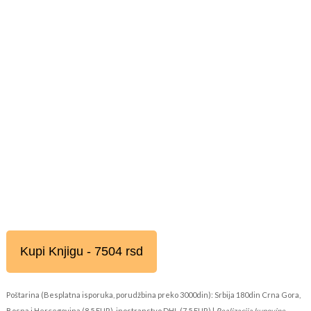
Kupi Knjigu - 7504 rsd
Poštarina (Besplatna isporuka, porudžbina preko 3000din): Srbija 180din Crna Gora,
Bosna i Hercegovina (8,5 EUR), inostranstvo DHL (7,5 EUR) |
Realizacija kupovine