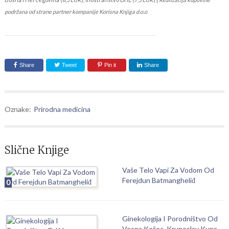
podržana od strane partner kompanije Korisna Knjiga d.o.o
Share
Tweet
Pin it
Share
Oznake:
Prirodna medicina
Slične Knjige
Vaše Telo Vapi Za Vodom Od
Ferejdun Batmangheliđ
0
Ginekologija I Porodništvo Od
Vesna Košec, Krunoslav Kuna