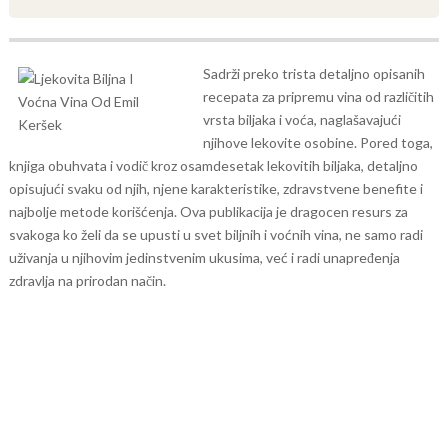
Sadrži preko trista detaljno opisanih
recepata za pripremu vina od različitih
vrsta biljaka i voća, naglašavajući
njihove lekovite osobine. Pored toga,
knjiga obuhvata i vodič kroz osamdesetak lekovitih biljaka, detaljno
opisujući svaku od njih, njene karakteristike, zdravstvene benefite i
najbolje metode korišćenja. Ova publikacija je dragocen resurs za
svakoga ko želi da se upusti u svet biljnih i voćnih vina, ne samo radi
uživanja u njihovim jedinstvenim ukusima, već i radi unapređenja
zdravlja na prirodan način.