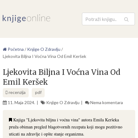
Pretraga
Početna
/
Knjige O Zdravlju
/
Ljekovita Biljna I Voćna Vina Od Emil Keršek
Ljekovita Biljna I Voćna Vina Od
Emil Keršek
recenzija
pdf
11. Maja 2024.
Knjige O Zdravlju
Nema komentara
Knjiga "Ljekovita biljna i voćna vina" autora Emila Keršeka
pruža obiman pregled blagotvornih recepata koji mogu pozitivno
uticati na zdravlje i opšte stanje organizma.