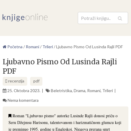
Pretraga
Početna
/
Romani
/
Trileri
/
Ljubavno Pismo Od Lusinda Rajli PDF
Ljubavno Pismo Od Lusinda Rajli
PDF
recenzija
pdf
25. Oktobra 2023.
Beletristika
,
Drama
,
Romani
,
Trileri
Nema komentara
Roman "Ljubavno pismo" autorke Lusinde Rajli donosi priču o
Seru Džejmsu Harisonu, talentovanom i harizmatičnom glumcu koji
je preminuo 1995. godine u Engleskoj. Njegova prerana smrt