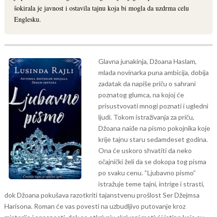
šokirala je javnost i ostavila tajnu koja bi mogla da uzdrma celu
Englesku.
Glavna junakinja, Džoana Haslam,
mlada novinarka puna ambicija, dobija
zadatak da napiše priču o sahrani
poznatog glumca, na kojoj će
prisustvovati mnogi poznati i ugledni
ljudi. Tokom istraživanja za priču,
Džoana naiđe na pismo pokojnika koje
krije tajnu staru sedamdeset godina.
Ona će uskoro shvatiti da neko
očajnički želi da se dokopa tog pisma
po svaku cenu.
“Ljubavno pismo”
istražuje teme tajni, intrige i strasti,
dok Džoana pokušava razotkriti tajanstvenu prošlost Ser Džejmsa
Harisona. Roman će vas povesti na uzbudljivo putovanje kroz