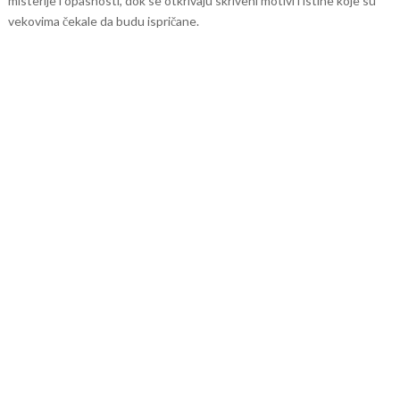
misterije i opasnosti, dok se otkrivaju skriveni motivi i istine koje su
vekovima čekale da budu ispričane.