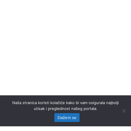
Naša stranica koristi kolačiće kako bi vam osigurala najbolji
utisak i preglednost našeg portala.
Slažem se